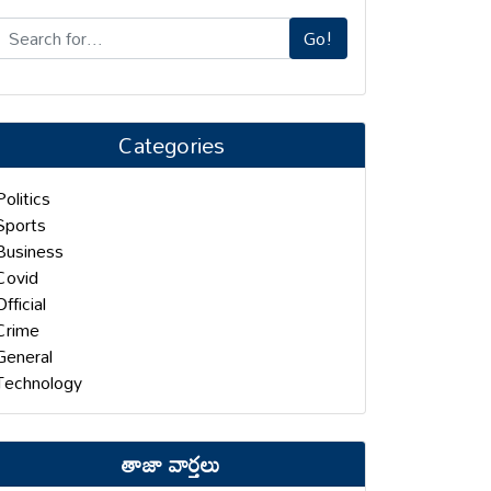
Go!
Categories
Politics
Sports
Business
Covid
Official
Crime
General
Technology
తాజా వార్తలు