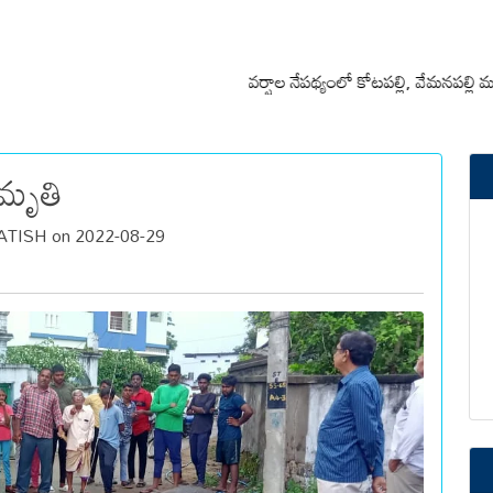
వర్షాల నేపథ్యంలో కోటపల్లి, వేమనపల్లి మండలాల ప
 మృతి
TISH on 2022-08-29