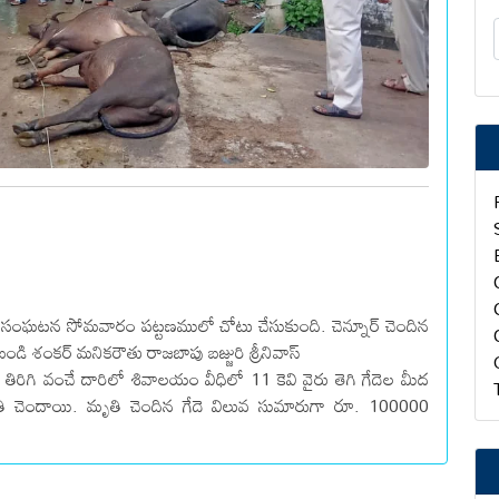
ెందిన సంఘటన సోమవారం పట్టణములో చోటు చేసుకుంది. చెన్నూర్ చెందిన
ి శంకర్ మనికరౌతు రాజబాపు బజ్జురి శ్రీనివాస్
కి తిరిగి వంచే దారిలో శివాలయం వీధిలో 11 కెవి వైరు తెగి గేదెల మీద
మృతి చెందాయి. మృతి చెందిన గేదె విలువ సుమారుగా రూ. 100000