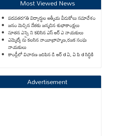
Most Viewed News
పదవతరగతి విద్యార్థుల ఆత్మీయ వీడుకోలు సమావేశం
జనం మెచ్చిన నేతకు జన్మదిన శుభాకాంక్షలు
నూతన ఎస్సై ని కలిసిన ఎస్ ఆర్ ఎ నాయకులు
ఎమ్మెల్యే ను కలసిన నాయీబ్రాహ్మణ,రజక సంఘ
నాయకులు
కాండ్లీలో విచారణ జరిపిన డి ఆర్ d ఏ, ఏ పి d సిద్ధికి
Advertisement