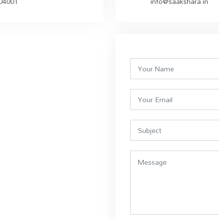
504001
info@saakshara.in