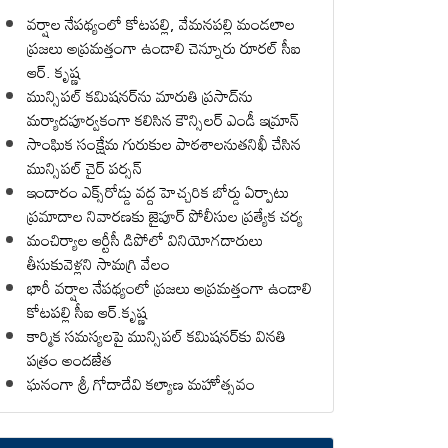
వర్షాల నేపథ్యంలో కోటపల్లి, వేమనపల్లి మండలాల
ప్రజలు అప్రమత్తంగా ఉండాలి చెన్నూరు రూరల్ సీఐ
ఆర్. కృష్ణ
మున్సిపల్ కమిషనర్‌ను మారుతి ప్రసాద్‌ను
మర్యాదపూర్వకంగా కలిసిన కౌన్సిలర్ ఎండీ ఇమ్రాన్ ​
సాంఘిక సంక్షేమ గురుకుల పాఠశాలనుతనిఖీ చేసిన
మున్సిపల్ చైర్ పర్సన్
ఇందారం ఎక్స్‌రోడ్డు వద్ద హెచ్చరిక బోర్డు ఏర్పాటు
ప్రమాదాల నివారణకు జైపూర్ పోలీసుల ప్రత్యేక చర్య
మంచిర్యాల ఆర్టీసీ డిపోలో వినియోగదారులు
తీసుకువెళ్లని సామగ్రి వేలం
భారీ వర్షాల నేపథ్యంలో ప్రజలు అప్రమత్తంగా ఉండాలి
కోటపల్లి సీఐ ఆర్.కృష్ణ
కార్మిక సమస్యలపై మున్సిపల్ కమిషనర్‌కు వినతి
పత్రం అందజేత
ఘనంగా శ్రీ గోదాదేవి కల్యాణ మహోత్సవం