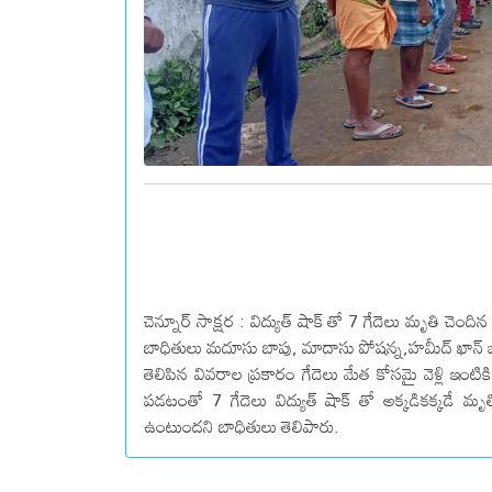
చెన్నూర్ సాక్షర : విద్యుత్ షాక్ తో 7 గేదెలు మృతి చ
బాధితులు మదూసు బాపు, మాదాసు పోషన్న,హమీద్ ఖాన్ బండ
తెలిపిన వివరాల ప్రకారం గేదెలు మేత కోసమై వెళ్లి ఇంటి
పడటంతో 7 గేదెలు విద్యుత్ షాక్ తో అక్కడికక్కడే 
ఉంటుందని బాధితులు తెలిపారు.