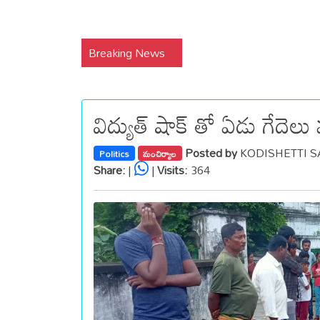
Breaking News
విద్యుత్ షాక్ తో ఏడు గేదెలు
Posted by
KODISHETTI SA
Politics
మంచిర్యాల
Share:
|
|
Visits:
364