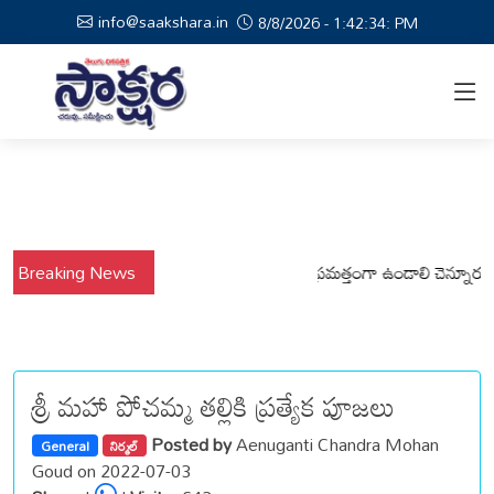
info@saakshara.in
8/8/2026 - 1:42:34: PM
్యంలో కోటపల్లి, వేమనపల్లి మండలాల ప్రజలు అప్రమత్తంగా ఉండాలి చెన్నూరు రూరల్ 
Breaking News
శ్రీ మహా పోచమ్మ తల్లికి ప్రత్యేక పూజలు
Posted by
Aenuganti Chandra Mohan
General
నిర్మల్
Goud on 2022-07-03