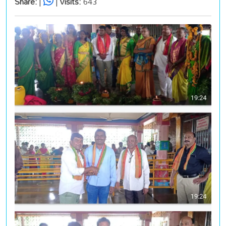
Share:
|
|
Visits:
643