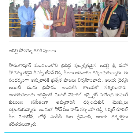
అడెల్లి పోచమ్మ తల్లికి పూజలు
సారంగాపూర్ మండలంలోని ప్రసిద్ధ పుణ్యక్షేత్రమైన అడెల్లి శ్రీ మహా
పోచమ్మ తల్లిని డీఎస్పీ జీవన్ రెడ్డి, సీఐలు ఆదివారం దర్శించుకున్నారు. ఈ
సందర్భంగా అమ్మవారికి ప్రత్యేక పూజలు నిర్వహించారు. ఆలయ చైర్మన్
అయిటి చందు ప్రసాదం అందజేసి శాలువతో సత్కరించారు.
అంతకుముందు అసిస్టెంట్ మోటర్ వెహికల్ ఇన్స్పెక్టర్ హరేంద్ర కుమార్
కుటుంబ సమేతంగా అమ్మవారిని దర్శించుకుని మొక్కులు
చెల్లించుకున్నారు. ఇందులో సోన్ సీఐ రామ్ నర్సింహ రెడ్డి, నిర్మల్ రూరల్
సీఐ వెంకటేష్, బోథ్ ఎంపీపీ తుల శ్రీనివాస్, ఆలయ ధర్మకర్తలు
తదితరులున్నారు.