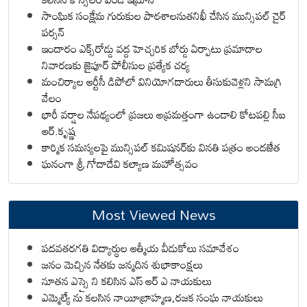
సాంఘిక సంక్షేమ గురుకుల పాఠశాలనుతనిఖీ చేసిన మున్సిపల్ చైర్
పర్సన్
ఇందారం ఎక్స్‌రోడ్డు వద్ద హెచ్చరిక బోర్డు ఏర్పాటు ప్రమాదాల
నివారణకు జైపూర్ పోలీసుల ప్రత్యేక చర్య
మంచిర్యాల ఆర్టీసీ డిపోలో వినియోగదారులు తీసుకువెళ్లని సామగ్రి
వేలం
భారీ వర్షాల నేపథ్యంలో ప్రజలు అప్రమత్తంగా ఉండాలి కోటపల్లి సీఐ
ఆర్.కృష్ణ
కార్మిక సమస్యలపై మున్సిపల్ కమిషనర్‌కు వినతి పత్రం అందజేత
ఘనంగా శ్రీ గోదాదేవి కల్యాణ మహోత్సవం
Most Viewed News
పదవతరగతి విద్యార్థుల ఆత్మీయ వీడుకోలు సమావేశం
జనం మెచ్చిన నేతకు జన్మదిన శుభాకాంక్షలు
నూతన ఎస్సై ని కలిసిన ఎస్ ఆర్ ఎ నాయకులు
ఎమ్మెల్యే ను కలసిన నాయీబ్రాహ్మణ,రజక సంఘ నాయకులు