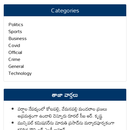
Categories
Politics
Sports
Business
Covid
Official
Crime
General
Technology
తాజా వార్తలు
వర్షాల నేపథ్యంలో కోటపల్లి, వేమనపల్లి మండలాల ప్రజలు
అప్రమత్తంగా ఉండాలి చెన్నూరు రూరల్ సీఐ ఆర్. కృష్ణ
మున్సిపల్ కమిషనర్‌ను మారుతి ప్రసాద్‌ను మర్యాదపూర్వకంగా
కలిసిన కౌన్సిలర్ ఎండీ ఇమ్రాన్ ​