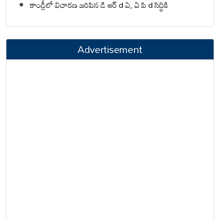
కాండ్లీలో విచారణ జరిపిన డి ఆర్ d ఏ, ఏ పి d సిద్ధికి
Advertisement