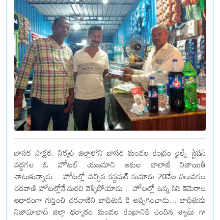
బాసర సాక్షర: నిర్మల్ జిల్లాలోని బాసర మండల కేంద్రం రైల్వే స్టేషన్
వద్దగల ఓ హోటల్ యజమాని ఆకుల బాలాజీ నిజాయితీ
చాటుకున్నాడు... హోటల్లో వచ్చిన కస్టమర్ సుమారు 20వేల విలువగల
చరవాణి హోటల్లోనే మరచి వెళ్ళిపోయాడు... హోటల్లో ఉన్న సిసి కెమెరాల
ఆధారంగా గుర్తించి చరవాణిని బాధితుడి కి అప్పగించాడు... బాధితుడు
నిజామాబాద్ జిల్లా ధర్మారం మండల కేంద్రానికి చెందిన శ్యామ్ గా