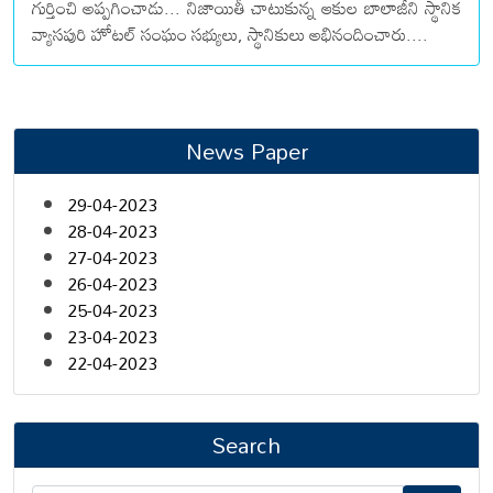
గుర్తించి అప్పగించాడు... నిజాయితీ చాటుకున్న ఆకుల బాలాజీని స్థానిక
వ్యాసపురి హోటల్ సంఘం సభ్యులు, స్థానికులు అభినందించారు....
News Paper
29-04-2023
28-04-2023
27-04-2023
26-04-2023
25-04-2023
23-04-2023
22-04-2023
Search