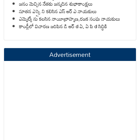
జనం మెచ్చిన నేతకు జన్మదిన శుభాకాంక్షలు
నూతన ఎస్సై ని కలిసిన ఎస్ ఆర్ ఎ నాయకులు
ఎమ్మెల్యే ను కలసిన నాయీబ్రాహ్మణ,రజక సంఘ నాయకులు
కాండ్లీలో విచారణ జరిపిన డి ఆర్ d ఏ, ఏ పి d సిద్ధికి
Advertisement