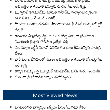
వర్షాల నేపథ్యంలో కోటపల్లి, వేమనపల్లి మండలాల ప్రజలు
అప్రమత్తంగా ఉండాలి చెన్నూరు రూరల్ సీఐ ఆర్. కృష్ణ
మున్సిపల్ కమిషనర్‌ను మారుతి ప్రసాద్‌ను మర్యాదపూర్వకంగా
కలిసిన కౌన్సిలర్ ఎండీ ఇమ్రాన్ ​
సాంఘిక సంక్షేమ గురుకుల పాఠశాలనుతనిఖీ చేసిన మున్సిపల్ చైర్
పర్సన్
ఇందారం ఎక్స్‌రోడ్డు వద్ద హెచ్చరిక బోర్డు ఏర్పాటు ప్రమాదాల
నివారణకు జైపూర్ పోలీసుల ప్రత్యేక చర్య
మంచిర్యాల ఆర్టీసీ డిపోలో వినియోగదారులు తీసుకువెళ్లని సామగ్రి
వేలం
భారీ వర్షాల నేపథ్యంలో ప్రజలు అప్రమత్తంగా ఉండాలి కోటపల్లి సీఐ
ఆర్.కృష్ణ
కార్మిక సమస్యలపై మున్సిపల్ కమిషనర్‌కు వినతి పత్రం అందజేత
ఘనంగా శ్రీ గోదాదేవి కల్యాణ మహోత్సవం
Most Viewed News
పదవతరగతి విద్యార్థుల ఆత్మీయ వీడుకోలు సమావేశం