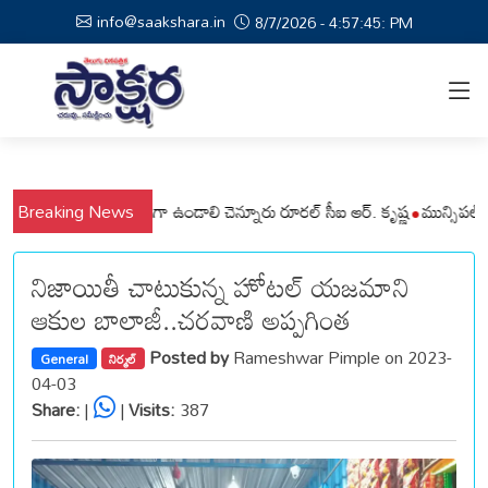
info@saakshara.in
8/7/2026 - 4:57:45: PM
ాల ప్రజలు అప్రమత్తంగా ఉండాలి చెన్నూరు రూరల్ సీఐ ఆర్. కృష్ణ
Breaking News
మున్సిపల్ కమిష
నిజాయితీ చాటుకున్న హోటల్ యజమాని
ఆకుల బాలాజీ..చరవాణి అప్పగింత
Posted by
Rameshwar Pimple on 2023-
General
నిర్మల్
04-03
Share:
|
|
Visits:
387