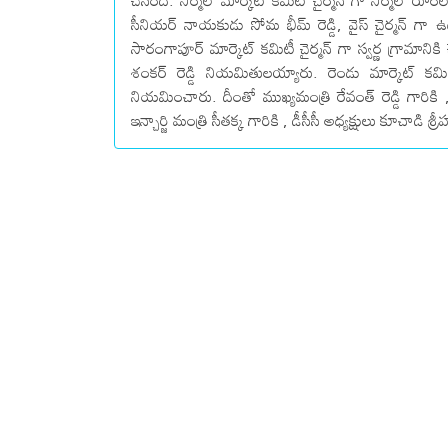
చేసింది. నిర్మల్ మార్కెట్ కమిటీ చైర్మన్ గా నిర్మల్ రూర
సీనియర్ నాయకుడు సోమ భీమ్ రెడ్డి, వైస్ చైర్మన్ గా ఉ
సారంగాపూర్ మార్కెట్ కమిటీ చైర్మన్ గా స్వర్ణ గ్రామానికి చ
శంకర్ రెడ్డి నియమితులయ్యారు. రెండు మార్కెట్ కమ
నియమించారు. దీంతో ముఖ్యమంత్రి రేవంత్ రెడ్డి గారికి 
ఇన్చార్జి మంత్రి సీతక్క గారికి , డీసీసీ అధ్యక్షులు కూచాడి శ