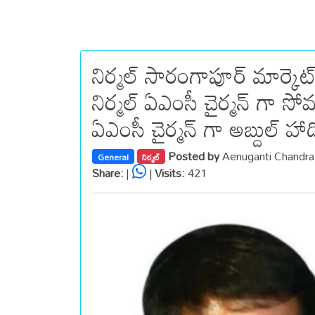
నిర్మల్ సారంగాపూర్ మార్కె
నిర్మల్ ఏఎంసీ చైర్మన్ గా సోమ
ఏఎంసీ చైర్మన్ గా అబ్దుల్ హాద
Posted by
Aenuganti Chandr
General
నిర్మల్
Share:
|
|
Visits:
421