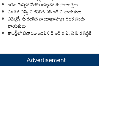
జనం మెచ్చిన నేతకు జన్మదిన శుభాకాంక్షలు
నూతన ఎస్సై ని కలిసిన ఎస్ ఆర్ ఎ నాయకులు
ఎమ్మెల్యే ను కలసిన నాయీబ్రాహ్మణ,రజక సంఘ
నాయకులు
కాండ్లీలో విచారణ జరిపిన డి ఆర్ d ఏ, ఏ పి d సిద్ధికి
Advertisement