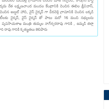
ల్ మండలం మేడిపల్లి గ్రామానికి చెందిన మాజీ సర్పంచ్, కాంగ్రెస్ పార్టీ
ద్యమ నేత లక్ష్మణచాంద మండల కేంద్రానికి చెందిన ఈటెల శ్రీనివాస్,
ెందిన అబ్దుల్ హాది, వైస్ చైర్మన్ గా బీరవెల్లి గ్రామానికి చెందిన లక్కడి
ిటీలకు చైర్మన్, వైస్ చైర్మన్ తో పాటు మరో 16 మంది సభ్యులను
, వ్యవసాయశాఖ మంత్రి తుమ్మల నాగేశ్వరరావు గారికి , ఉమ్మడి జిల్లా
్రీహరి రావు గారికి కృతజ్ఞతలు తెలిపారు