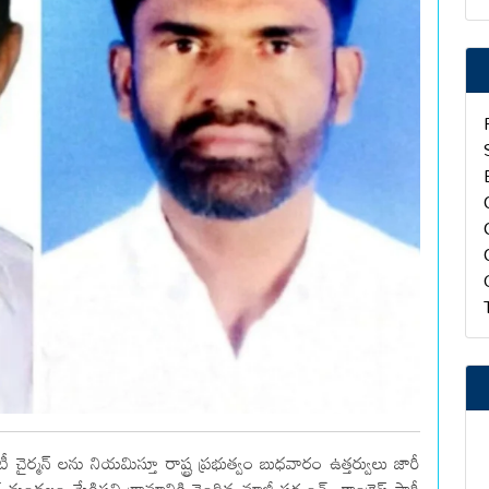
ైర్మన్ లను నియమిస్తూ రాష్ట్ర ప్రభుత్వం బుధవారం ఉత్తర్వులు జారీ