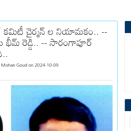
ట్ కమిటీ చైర్మన్ ల నియామకం.. --
 భీమ్ రెడ్డి.. -- సారంగాపూర్
ి..
a Mohan Goud on 2024-10-09