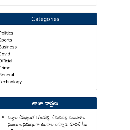
Categories
Politics
Sports
Business
Covid
Official
Crime
General
Technology
తాజా వార్తలు
వర్షాల నేపథ్యంలో కోటపల్లి, వేమనపల్లి మండలాల
ప్రజలు అప్రమత్తంగా ఉండాలి చెన్నూరు రూరల్ సీఐ