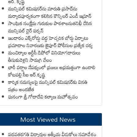
ఆర్. కృష్ణ
మున్సిపల్ కమిషనర్‌ను మారుతి ప్రసాద్‌ను
మర్యాదపూర్వకంగా కలిసిన కౌన్సిలర్ ఎండీ ఇమ్రాన్ ​
సాంఘిక సంక్షేమ గురుకుల పాఠశాలనుతనిఖీ చేసిన
మున్సిపల్ చైర్ పర్సన్
ఇందారం ఎక్స్‌రోడ్డు వద్ద హెచ్చరిక బోర్డు ఏర్పాటు
ప్రమాదాల నివారణకు జైపూర్ పోలీసుల ప్రత్యేక చర్య
మంచిర్యాల ఆర్టీసీ డిపోలో వినియోగదారులు
తీసుకువెళ్లని సామగ్రి వేలం
భారీ వర్షాల నేపథ్యంలో ప్రజలు అప్రమత్తంగా ఉండాలి
కోటపల్లి సీఐ ఆర్.కృష్ణ
కార్మిక సమస్యలపై మున్సిపల్ కమిషనర్‌కు వినతి
పత్రం అందజేత
ఘనంగా శ్రీ గోదాదేవి కల్యాణ మహోత్సవం
Most Viewed News
పదవతరగతి విద్యార్థుల ఆత్మీయ వీడుకోలు సమావేశం