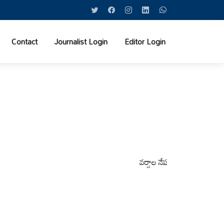
Contact
Journalist Login
Editor Login
వర్షాల నేపథ్యంలో కోటపల్లి, వేమనపల్లి 