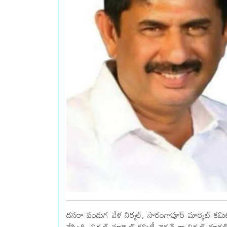
దసరా పండుగ వేళ నిర్మల్, సారంగాపూర్ మార్కెట్ కమిటీ చ