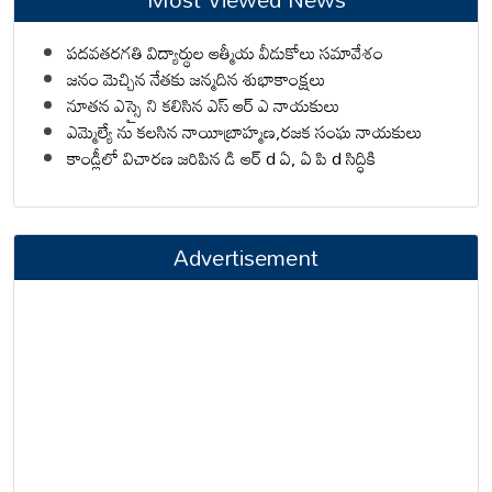
పదవతరగతి విద్యార్థుల ఆత్మీయ వీడుకోలు సమావేశం
జనం మెచ్చిన నేతకు జన్మదిన శుభాకాంక్షలు
నూతన ఎస్సై ని కలిసిన ఎస్ ఆర్ ఎ నాయకులు
ఎమ్మెల్యే ను కలసిన నాయీబ్రాహ్మణ,రజక సంఘ నాయకులు
కాండ్లీలో విచారణ జరిపిన డి ఆర్ d ఏ, ఏ పి d సిద్ధికి
Advertisement