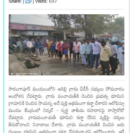
Share:
|
|
Visits:
697
సారంగాపూర్ మండలంలోని అడెల్లి గ్రామ వీడీసీ సభ్యులు సోమవారం
ఆందోళన చేపట్టారు. గ్రామ పంచాయతీకి చెందిన ప్రభుత్వ భూమిని
గ్రామానికి చెందిన సాయన్న అనే వ్యక్తి అక్రమంగా కబ్జా చేశారని ఆరోపిస్తూ
మండల కేంద్రంలో నిర్మల్ - స్వర్ణ జాతీయ రహదారిపై రాస్తారోకో
చేపట్టారు. గ్రామపంచాయతీ భూమిని కబ్జా చేసిన వ్యక్తిపై చర్యలు
తీసుకోవాలని నినాదాలు చేశారు. గ్రామ పంచాయతీకి చెందిన ఐదు
గుంటల భూమిని అక్రమంగా పట్టా చేసుకున్నారని ఆరోపించారు. ఇదే