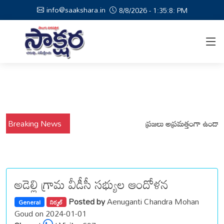
info@saakshara.in
8/8/2026 - 1:35:9: PM
ర్షాల నేపథ్యంలో కోటపల్లి, వేమనపల్లి మండలాల ప్రజలు అప్రమత్తంగా ఉండాలి చెన్
Breaking News
అడెల్లి గ్రామ వీడీసీ సభ్యుల ఆందోళన
Posted by
Aenuganti Chandra Mohan
General
నిర్మల్
Goud on 2024-01-01