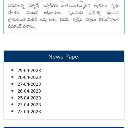
విషయాన్ని ప్రశ్నిస్తే ఇష్టారీతిన మాట్లాడుతున్నారని ఆగ్రహం వ్యక్తం
చేశారు. వెంటనే అధికారులు స్పందించి ప్రభుత్వ భూమిని
గ్రామపంచాయతీకి అప్పగించి, సదరు వ్యక్తిపై చర్యలు తీసుకోవాలని
డిమాండ్ చేశారు.
News Paper
29-04-2023
28-04-2023
27-04-2023
26-04-2023
25-04-2023
23-04-2023
22-04-2023