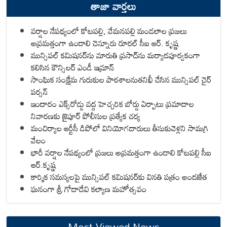
తాజా వార్తలు
వర్షాల నేపథ్యంలో కోటపల్లి, వేమనపల్లి మండలాల ప్రజలు
అప్రమత్తంగా ఉండాలి చెన్నూరు రూరల్ సీఐ ఆర్. కృష్ణ
మున్సిపల్ కమిషనర్‌ను మారుతి ప్రసాద్‌ను మర్యాదపూర్వకంగా
కలిసిన కౌన్సిలర్ ఎండీ ఇమ్రాన్ ​
సాంఘిక సంక్షేమ గురుకుల పాఠశాలనుతనిఖీ చేసిన మున్సిపల్ చైర్
పర్సన్
ఇందారం ఎక్స్‌రోడ్డు వద్ద హెచ్చరిక బోర్డు ఏర్పాటు ప్రమాదాల
నివారణకు జైపూర్ పోలీసుల ప్రత్యేక చర్య
మంచిర్యాల ఆర్టీసీ డిపోలో వినియోగదారులు తీసుకువెళ్లని సామగ్రి
వేలం
భారీ వర్షాల నేపథ్యంలో ప్రజలు అప్రమత్తంగా ఉండాలి కోటపల్లి సీఐ
ఆర్.కృష్ణ
కార్మిక సమస్యలపై మున్సిపల్ కమిషనర్‌కు వినతి పత్రం అందజేత
ఘనంగా శ్రీ గోదాదేవి కల్యాణ మహోత్సవం
Most Viewed News