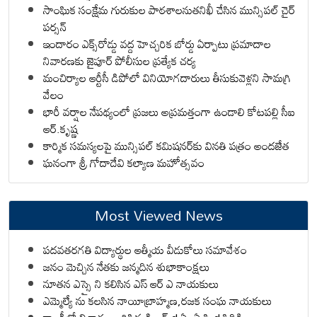
సాంఘిక సంక్షేమ గురుకుల పాఠశాలనుతనిఖీ చేసిన మున్సిపల్ చైర్
పర్సన్
ఇందారం ఎక్స్‌రోడ్డు వద్ద హెచ్చరిక బోర్డు ఏర్పాటు ప్రమాదాల
నివారణకు జైపూర్ పోలీసుల ప్రత్యేక చర్య
మంచిర్యాల ఆర్టీసీ డిపోలో వినియోగదారులు తీసుకువెళ్లని సామగ్రి
వేలం
భారీ వర్షాల నేపథ్యంలో ప్రజలు అప్రమత్తంగా ఉండాలి కోటపల్లి సీఐ
ఆర్.కృష్ణ
కార్మిక సమస్యలపై మున్సిపల్ కమిషనర్‌కు వినతి పత్రం అందజేత
ఘనంగా శ్రీ గోదాదేవి కల్యాణ మహోత్సవం
Most Viewed News
పదవతరగతి విద్యార్థుల ఆత్మీయ వీడుకోలు సమావేశం
జనం మెచ్చిన నేతకు జన్మదిన శుభాకాంక్షలు
నూతన ఎస్సై ని కలిసిన ఎస్ ఆర్ ఎ నాయకులు
ఎమ్మెల్యే ను కలసిన నాయీబ్రాహ్మణ,రజక సంఘ నాయకులు