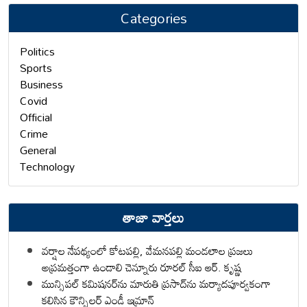
Categories
Politics
Sports
Business
Covid
Official
Crime
General
Technology
తాజా వార్తలు
వర్షాల నేపథ్యంలో కోటపల్లి, వేమనపల్లి మండలాల ప్రజలు
అప్రమత్తంగా ఉండాలి చెన్నూరు రూరల్ సీఐ ఆర్. కృష్ణ
మున్సిపల్ కమిషనర్‌ను మారుతి ప్రసాద్‌ను మర్యాదపూర్వకంగా
కలిసిన కౌన్సిలర్ ఎండీ ఇమ్రాన్ ​