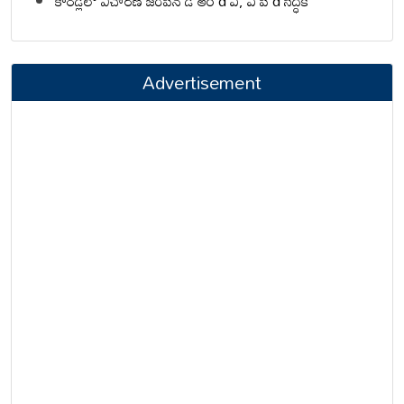
కాండ్లీలో విచారణ జరిపిన డి ఆర్ d ఏ, ఏ పి d సిద్ధికి
Advertisement