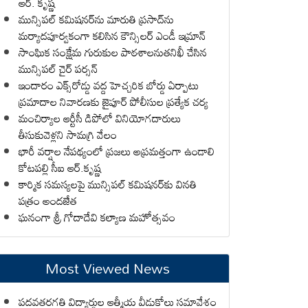
ఆర్. కృష్ణ
మున్సిపల్ కమిషనర్‌ను మారుతి ప్రసాద్‌ను
మర్యాదపూర్వకంగా కలిసిన కౌన్సిలర్ ఎండీ ఇమ్రాన్ ​
సాంఘిక సంక్షేమ గురుకుల పాఠశాలనుతనిఖీ చేసిన
మున్సిపల్ చైర్ పర్సన్
ఇందారం ఎక్స్‌రోడ్డు వద్ద హెచ్చరిక బోర్డు ఏర్పాటు
ప్రమాదాల నివారణకు జైపూర్ పోలీసుల ప్రత్యేక చర్య
మంచిర్యాల ఆర్టీసీ డిపోలో వినియోగదారులు
తీసుకువెళ్లని సామగ్రి వేలం
భారీ వర్షాల నేపథ్యంలో ప్రజలు అప్రమత్తంగా ఉండాలి
కోటపల్లి సీఐ ఆర్.కృష్ణ
కార్మిక సమస్యలపై మున్సిపల్ కమిషనర్‌కు వినతి
పత్రం అందజేత
ఘనంగా శ్రీ గోదాదేవి కల్యాణ మహోత్సవం
Most Viewed News
పదవతరగతి విద్యార్థుల ఆత్మీయ వీడుకోలు సమావేశం