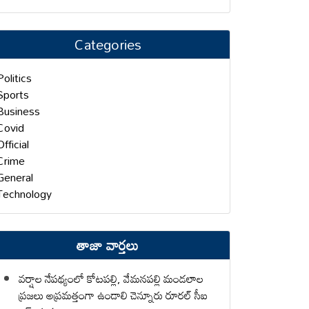
Categories
Politics
Sports
Business
Covid
Official
Crime
General
Technology
తాజా వార్తలు
వర్షాల నేపథ్యంలో కోటపల్లి, వేమనపల్లి మండలాల
ప్రజలు అప్రమత్తంగా ఉండాలి చెన్నూరు రూరల్ సీఐ