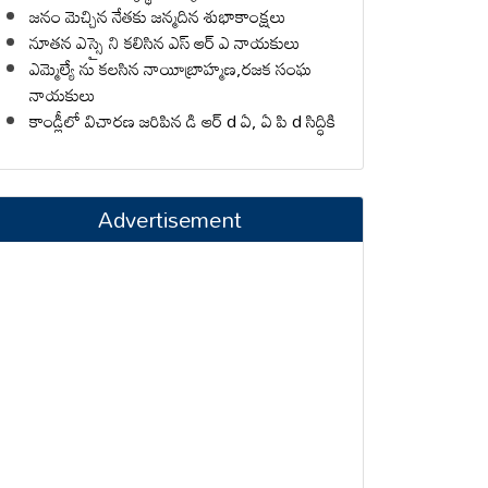
జనం మెచ్చిన నేతకు జన్మదిన శుభాకాంక్షలు
నూతన ఎస్సై ని కలిసిన ఎస్ ఆర్ ఎ నాయకులు
ఎమ్మెల్యే ను కలసిన నాయీబ్రాహ్మణ,రజక సంఘ
నాయకులు
కాండ్లీలో విచారణ జరిపిన డి ఆర్ d ఏ, ఏ పి d సిద్ధికి
Advertisement