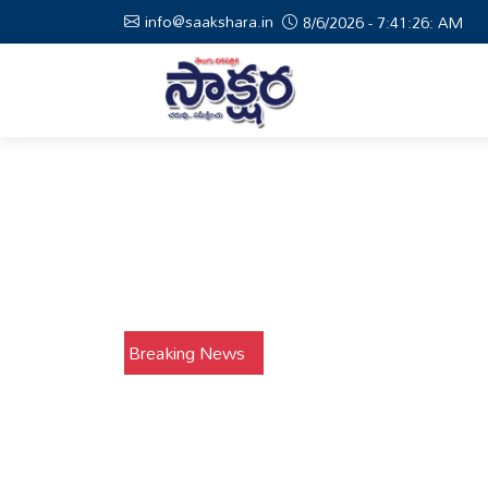
info@saakshara.in
8/6/2026 - 7:41:27: AM
Breaking News