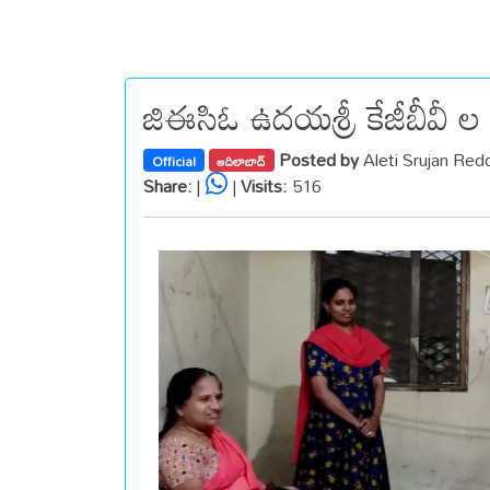
జిఈసిఓ ఉదయశ్రీ కేజీబీవీ ల 
Posted by
Aleti Srujan Re
Official
ఆదిలాబాద్
Share:
|
|
Visits:
516