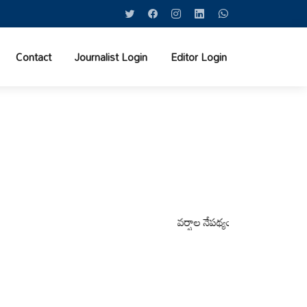
Contact
Journalist Login
Editor Login
వర్షాల నేపథ్యంలో కోటపల్లి, వేమనపల్లి మండలా