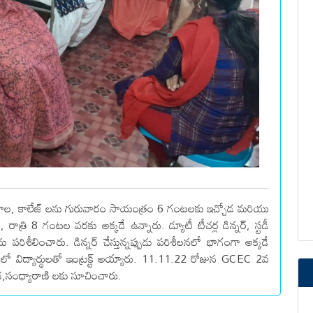
పాఠశాల, కాలేజ్ లను గురువారం సాయంత్రం 6 గంటలకు ఇచ్చోడ మరియు
రాత్రి 8 గంటల వరకు అక్కడే ఉన్నారు. డ్యూటీ టీచర్ల డిన్నర్, స్టడీ
ను పరిశీలించారు. డిన్నర్ చేస్తున్నప్పుడు పరిశీలనలో భాగంగా అక్కడే
ంలో విద్యార్థులతో ఇంట్రక్ట్ అయ్యారు. 11.11.22 రోజున GCEC 2వ
ిక,సంధ్యారాణి లకు సూచించారు.