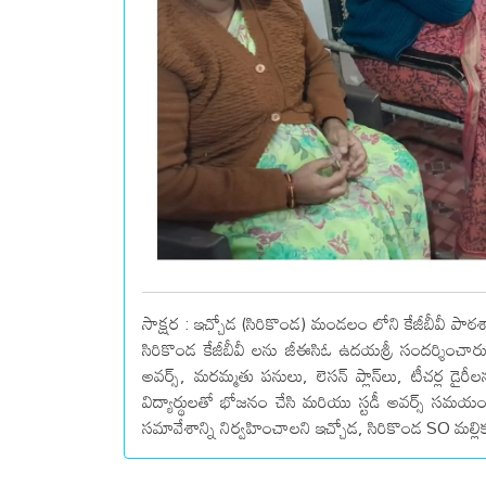
సాక్షర : ఇచ్చోడ (సిరికొండ) మండలం లోని కేజీబీవీ 
సిరికొండ కేజీబీవీ లను జీఈసిఓ ఉదయశ్రీ సందర్శించారు, 
అవర్స్, మరమ్మతు పనులు, లెసన్ ప్లాన్‌లు, టీచర్ల డైరీల
విద్యార్థులతో భోజనం చేసి మరియు స్టడీ అవర్స్ సమయ
సమావేశాన్ని నిర్వహించాలని ఇచ్చోడ, సిరికొండ SO మల్ల