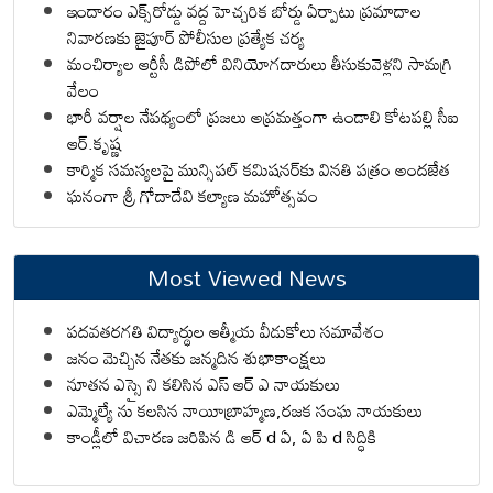
ఇందారం ఎక్స్‌రోడ్డు వద్ద హెచ్చరిక బోర్డు ఏర్పాటు ప్రమాదాల
నివారణకు జైపూర్ పోలీసుల ప్రత్యేక చర్య
మంచిర్యాల ఆర్టీసీ డిపోలో వినియోగదారులు తీసుకువెళ్లని సామగ్రి
వేలం
భారీ వర్షాల నేపథ్యంలో ప్రజలు అప్రమత్తంగా ఉండాలి కోటపల్లి సీఐ
ఆర్.కృష్ణ
కార్మిక సమస్యలపై మున్సిపల్ కమిషనర్‌కు వినతి పత్రం అందజేత
ఘనంగా శ్రీ గోదాదేవి కల్యాణ మహోత్సవం
Most Viewed News
పదవతరగతి విద్యార్థుల ఆత్మీయ వీడుకోలు సమావేశం
జనం మెచ్చిన నేతకు జన్మదిన శుభాకాంక్షలు
నూతన ఎస్సై ని కలిసిన ఎస్ ఆర్ ఎ నాయకులు
ఎమ్మెల్యే ను కలసిన నాయీబ్రాహ్మణ,రజక సంఘ నాయకులు
కాండ్లీలో విచారణ జరిపిన డి ఆర్ d ఏ, ఏ పి d సిద్ధికి