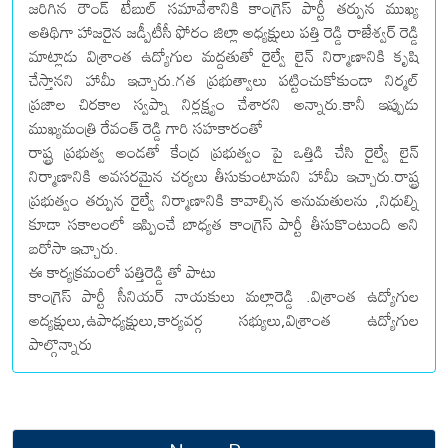
జరిగిన రౌండ్ టేబుల్ సమావేశానికి కాంగ్రెస్ పార్టీ తర్పున ముఖ్య
అతిథిగా హాజరైన జడ్పీటీసీ ఫోరం జిల్లా అధ్యక్షులు పత్తి రెడ్డి రాజేశ్వర్ రెడ్డి
మాట్లాడు విశ్రాంత ఉద్యోగుల మద్దతుతో రైల్వే లైన్ నిర్మాణానికి కృషి
చేస్తానని హామీ ఇచ్చారు.గత ప్రభుత్వాలు పట్టించుకోకుండా నిర్మల్
ప్రజాల చిరకాల స్వప్నా నిర్లక్ష్యం చేశారని అన్నారు.కానీ ఇప్పుడు
ముఖ్యమంత్రి రేవంత్ రెడ్డి గారి సహకారంతో
రాష్ట్ర ప్రభుత్వ అండతో కేంద్ర ప్రభుత్వం పై ఒత్తిడి చేసి రైల్వే లైన్
నిర్మాణానికి అవసరమైన చర్యలు తీసుకుంటామని హామీ ఇచ్చారు.రాష్ట్ర
ప్రభుత్వం తర్పున రైల్వే నిర్మాణానికి కావాల్సిన అనుమతులను ,నిధుల్ని
కూడా సకాలంలో ఇప్పించే బాధ్యత కాంగ్రెస్ పార్టీ తీసుకొంటుంది అని
బరోసా ఇచ్చారు.
ఈ కార్యక్రమంలో పత్తిరెడ్డి తో పాటు
కాంగ్రెస్ పార్టీ సీనియర్ నాయకులు మల్లారెడ్డి .విశ్రాంత ఉద్యోగుల
అద్యక్షులు,ఉపాధ్యక్షులు,కార్యవర్గ సభ్యులు,విశ్రాంత ఉద్యోగుల
పాల్గొన్నారు