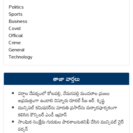
Politics
Sports
Business
Covid
Official
Crime
General
Technology
తాజా వార్తలు
వర్షాల నేపథ్యంలో కోటపల్లి, వేమనపల్లి మండలాల ప్రజలు
అప్రమత్తంగా ఉండాలి చెన్నూరు రూరల్ సీఐ ఆర్. కృష్ణ
మున్సిపల్ కమిషనర్‌ను మారుతి ప్రసాద్‌ను మర్యాదపూర్వకంగా
కలిసిన కౌన్సిలర్ ఎండీ ఇమ్రాన్ ​
సాంఘిక సంక్షేమ గురుకుల పాఠశాలనుతనిఖీ చేసిన మున్సిపల్ చైర్
పర్సన్