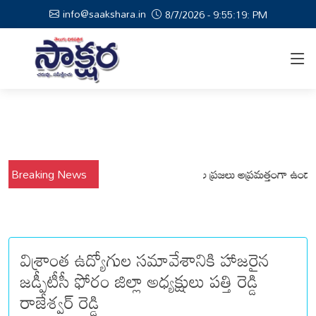
info@saakshara.in
8/7/2026 - 9:55:20: PM
వర్షాల నేపథ్యంలో కోటపల్లి, వేమనపల్లి మండలాల ప్రజలు అప్రమత్తంగా ఉండాలి చెన్
Breaking News
విశ్రాంత ఉద్యోగుల సమావేశానికి హాజరైన
జడ్పీటీసీ ఫోరం జిల్లా అధ్యక్షులు పత్తి రెడ్డి
రాజేశ్వర్ రెడ్డి