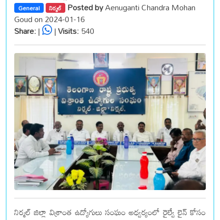
Posted by
Aenuganti Chandra Mohan
General
నిర్మల్
Goud on 2024-01-16
Share:
|
|
Visits:
540
నిర్మల్ జిల్లా విశ్రాంత ఉద్యోగులు సంఘం అధ్వర్యంలో రైల్వే లైన్ కోసం