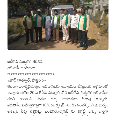
ఐటీడిఏ ముట్టడికి తరలిన
ఆదివాసీ నాయకులు.
≈≈≈≈≈≈≈≈≈≈≈≈≈≈≈≈≈≈≈≈
బజార్ హత్నూర్, సాక్షర :--
తెలంగాణరాష్ట్రప్రభుత్వం ఆదివాసిలకు అన్యాయం చేస్తుందని ఆగ్రహంతో
ఉన్నారు.ఈనెల 20 వ తేదీన ఉట్నూర్ లోని ఐటీడీఏ ముట్టడికి ఆదివాసీలు
తరలి రావాలని తుడుం దెబ్బ నాయకులు పిలుపు ఇచ్చారు.
ఆదివాసీలకుచేస్తూకొత్తగా10%రిజర్వేషన్ పెంచిఆశలుకల్పించి ప్రభుత్వం
ఆశలపై నీళ్లు చల్లినట్లు పెంచినరిజర్వేషన్ కు తగ్గట్టే కొన్ని కొత్తగా