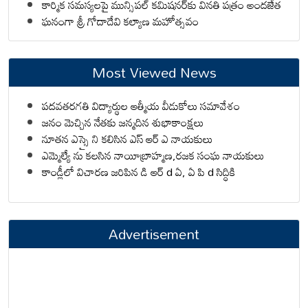
కార్మిక సమస్యలపై మున్సిపల్ కమిషనర్‌కు వినతి పత్రం అందజేత
ఘనంగా శ్రీ గోదాదేవి కల్యాణ మహోత్సవం
Most Viewed News
పదవతరగతి విద్యార్థుల ఆత్మీయ వీడుకోలు సమావేశం
జనం మెచ్చిన నేతకు జన్మదిన శుభాకాంక్షలు
నూతన ఎస్సై ని కలిసిన ఎస్ ఆర్ ఎ నాయకులు
ఎమ్మెల్యే ను కలసిన నాయీబ్రాహ్మణ,రజక సంఘ నాయకులు
కాండ్లీలో విచారణ జరిపిన డి ఆర్ d ఏ, ఏ పి d సిద్ధికి
Advertisement