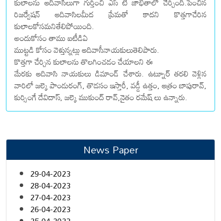
కులాలను ఆదివాసీలుగా గుర్తించి ఎస్ టీ జాభితాలో చేర్చింది.పెంచిన
రిజర్వేషన్ ఆదివాసిలమీద ప్రేమతో కాదని కొత్తగాచేరిన
కులాలకోసమనితేలిపోయింది.
అందుకోసం తాము ఐటీడిఏ
ముట్టడి కోసం వెళ్తున్నట్లు ఆదివాసీనాయకులుతెలిపారు.
కొత్తగా చేర్చిన కులాలను తొలగించడం చేయాలని ఈ
మేరకు ఆదివాసి నాయకులు డిమాండ్ చేశారు. ఉట్నూర్ తరలి వెళ్లిన
వారిలో జల్కె పాండురంగ్, తొడసం ఇస్తారీ, వడ్డీ ఉత్తం, ఆత్రం బాపురావ్,
కుర్సింగే దేవిదాస్, జల్కె ముకుంద్ రావ్,నైతం రమేష్ లు ఉన్నారు.
News Paper
29-04-2023
28-04-2023
27-04-2023
26-04-2023