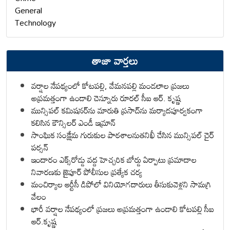
General
Technology
తాజా వార్తలు
వర్షాల నేపథ్యంలో కోటపల్లి, వేమనపల్లి మండలాల ప్రజలు
అప్రమత్తంగా ఉండాలి చెన్నూరు రూరల్ సీఐ ఆర్. కృష్ణ
మున్సిపల్ కమిషనర్‌ను మారుతి ప్రసాద్‌ను మర్యాదపూర్వకంగా
కలిసిన కౌన్సిలర్ ఎండీ ఇమ్రాన్ ​
సాంఘిక సంక్షేమ గురుకుల పాఠశాలనుతనిఖీ చేసిన మున్సిపల్ చైర్
పర్సన్
ఇందారం ఎక్స్‌రోడ్డు వద్ద హెచ్చరిక బోర్డు ఏర్పాటు ప్రమాదాల
నివారణకు జైపూర్ పోలీసుల ప్రత్యేక చర్య
మంచిర్యాల ఆర్టీసీ డిపోలో వినియోగదారులు తీసుకువెళ్లని సామగ్రి
వేలం
భారీ వర్షాల నేపథ్యంలో ప్రజలు అప్రమత్తంగా ఉండాలి కోటపల్లి సీఐ
ఆర్.కృష్ణ