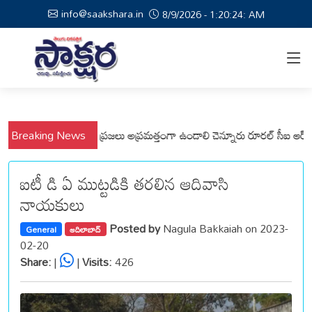
info@saakshara.in
8/9/2026 - 1:20:25: AM
, వేమనపల్లి మండలాల ప్రజలు అప్రమత్తంగా ఉండాలి చెన్నూరు రూరల్ సీఐ ఆర్. కృష్ణ
Breaking News
ఐటీ డి ఏ ముట్టడికి తరలిన ఆదివాసి
నాయకులు
Posted by
Nagula Bakkaiah on 2023-
General
ఆదిలాబాద్
02-20
Share:
|
|
Visits:
426