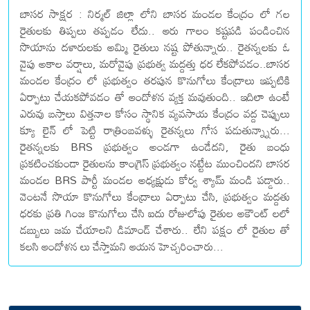
బాసర సాక్షర : నిర్మల్ జిల్లా లోని బాసర మండల కేంద్రం లో గల
రైతులకు తిప్పలు తప్పడం లేదు.. ఆరు గాలం కష్టపడి పండించిన
సొయాను దళారులకు అమ్మి రైతులు నష్ట పోతున్నారు.. రైతన్నలకు ఓ
వైపు అకాల వర్షాలు, మరోవైపు ప్రభుత్వ మద్దత్తు ధర లేకపోవడం..బాసర
మండల కేంద్రం లో ప్రభుత్వం తరపున కొనుగోలు కేంద్రాలు ఇప్పటికి
ఏర్పాటు చేయకపోవడం తో ఆందోళన వ్యక్త మవుతుంది.. ఇదిలా ఉంటే
ఎరువు బస్తాలు విత్తనాల కోసం స్థానిక వ్యవసాయ కేంద్రం వద్ద చెప్పులు
క్యూ లైన్ లో పెట్టి రాత్రింబవళ్ళు రైతన్నలు గోస పడుతున్న్నారు...
రైతన్నలకు BRS ప్రభుత్వం అండగా ఉండేదని, రైతు బంధు
ప్రకటించకుండా రైతులను కాంగ్రెస్ ప్రభుత్వం నట్టేట ముంచిందని బాసర
మండల BRS పార్టీ మండల అధ్యక్షుడు కోర్వ శ్యామ్ మండి పడ్డారు..
వెంటనే సొయా కొనుగోలు కేంద్రాలు ఏర్పాటు చేసి, ప్రభుత్వం మద్దతు
ధరకు ప్రతి గింజ కొనుగోలు చేసి ఐదు రోజులోపు రైతుల అకౌంట్ లలో
డబ్బులు జమ చేయాలని డిమాండ్ చేశారు.. లేని పక్షం లో రైతుల తో
కలసి ఆందోళన లు చేస్తామని ఆయన హెచ్చరించారు...