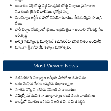
ఇందారం ఎక్స్‌రోడ్డు వద్ద హెచ్చరిక బోర్డు ఏర్పాటు ప్రమాదాల
నివారణకు జైపూర్ పోలీసుల ప్రత్యేక చర్య
మంచిర్యాల ఆర్టీసీ డిపోలో వినియోగదారులు తీసుకువెళ్లని సామగ్రి
వేలం
భారీ వర్షాల నేపథ్యంలో ప్రజలు అప్రమత్తంగా ఉండాలి కోటపల్లి సీఐ
ఆర్.కృష్ణ
కార్మిక సమస్యలపై మున్సిపల్ కమిషనర్‌కు వినతి పత్రం అందజేత
ఘనంగా శ్రీ గోదాదేవి కల్యాణ మహోత్సవం
Most Viewed News
పదవతరగతి విద్యార్థుల ఆత్మీయ వీడుకోలు సమావేశం
జనం మెచ్చిన నేతకు జన్మదిన శుభాకాంక్షలు
నూతన ఎస్సై ని కలిసిన ఎస్ ఆర్ ఎ నాయకులు
ఎమ్మెల్యే ను కలసిన నాయీబ్రాహ్మణ,రజక సంఘ నాయకులు
కాండ్లీలో విచారణ జరిపిన డి ఆర్ d ఏ, ఏ పి d సిద్ధికి