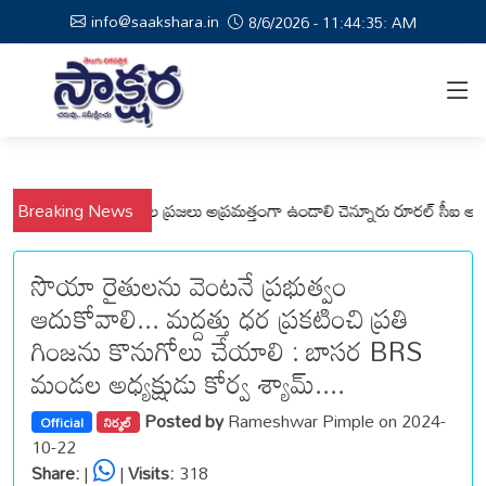
info@saakshara.in
8/6/2026 - 11:44:36: AM
, వేమనపల్లి మండలాల ప్రజలు అప్రమత్తంగా ఉండాలి చెన్నూరు రూరల్ సీఐ ఆర్. కృష్
Breaking News
సొయా రైతులను వెంటనే ప్రభుత్వం
ఆదుకోవాలి... మద్దత్తు ధర ప్రకటించి ప్రతి
గింజను కొనుగోలు చేయాలి : బాసర BRS
మండల అధ్యక్షుడు కోర్వ శ్యామ్....
Posted by
Rameshwar Pimple on 2024-
Official
నిర్మల్
10-22
Share:
|
|
Visits:
318