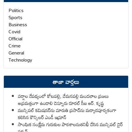
Politics
Sports
Business
Covid
Official
Crime
General
Technology
తాజా వార్తలు
వర్షాల నేపథ్యంలో కోటపల్లి, వేమనపల్లి మండలాల ప్రజలు
అప్రమత్తంగా ఉండాలి చెన్నూరు రూరల్ సీఐ ఆర్. కృష్ణ
మున్సిపల్ కమిషనర్‌ను మారుతి ప్రసాద్‌ను మర్యాదపూర్వకంగా
కలిసిన కౌన్సిలర్ ఎండీ ఇమ్రాన్ ​
సాంఘిక సంక్షేమ గురుకుల పాఠశాలనుతనిఖీ చేసిన మున్సిపల్ చైర్
పర్సన్