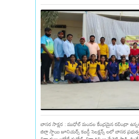
బాసర సాక్షర : ముధోల్ మండల కేంద్రమైన రబింద్రా ఉన్న
జిల్లా స్థాయి జూనియర్స్ కబడ్డీ సెలక్షన్స్ లలో బాసర ప