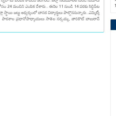
షి, శిందే స్నేహ లు ఎంపిక కావడం జరిగింది. జిల్లా నలుమూలల నుండి సుమారు
 కోసం 24 మందిని ఎంపిక చేశారు.. ఈనెల 11 నుండి 14 వరకు సిద్దిపేట
ల్లా స్థాయి జట్టు ఆధ్వర్యంలో బాసర విద్యార్థులు పాల్గొననున్నారు..ఎమ్మెల్యే
వు, పాఠశాల ప్రధానోపాధ్యాయులు సాతెల నర్సయ్య, జారికొట్ బాబురావ్