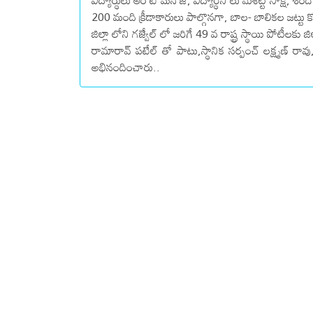
విద్యార్థులు ఆరోటే మనోజ్, విద్యార్థిని లు మేశెట్టి సాక్
200 మంది క్రీడాకారులు పాల్గొనగా, బాల- బాలికల జట్టు
జిల్లా లోని గజ్వేల్ లో జరిగే 49 వ రాష్ట్ర స్థాయి పోటీలకు జి
రామారావ్ పటేల్ తో పాటు,స్థానిక సర్పంచ్ లక్ష్మణ్ రా
అభినందించారు..