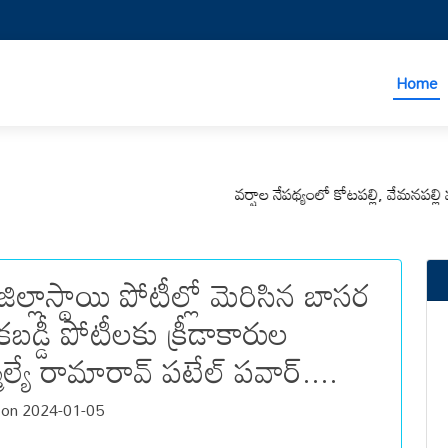
Home
వర్షాల నేపథ్యంలో కోటపల్లి, వేమనపల్లి మండలాల
ిల్లాస్థాయి పోటీల్లో మెరిసిన బాసర
 కబడ్డీ పోటీలకు క్రీడాకారుల
్యే రామారావ్ పటేల్ పవార్....
on 2024-01-05