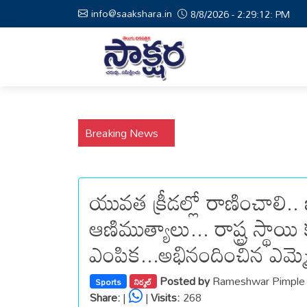
info@saakshara.in
8/8/2026 - 2:29:12: PM
Breaking News
యువత క్రీడల్లో రాణించాలి.. జ
ఆణిముత్యాలు... రాష్ట్ర స్థాయి
ఎంపిక...అభినందించిన ఎమ్మెల
Posted by
Rameshwar Pimple 
Sports
నిర్మల్
Share:
|
|
Visits:
268