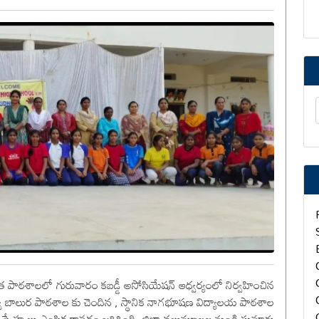
త పాఠశాలలో గురువారం కబడ్డీ అసోసియేషన్ ఆధ్వర్యంలో నిర్వహించిన
్రభుత్వ బాలుర పాఠశాల కు చెందిన , స్థానిక నాగభూషణ విద్యాలయ పాఠశాల