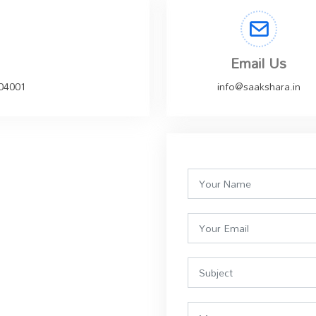
Email Us
504001
info@saakshara.in