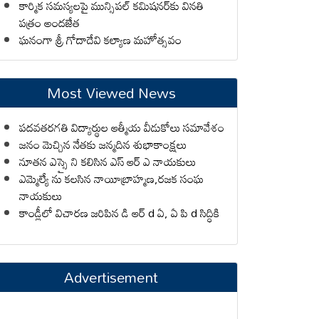
కార్మిక సమస్యలపై మున్సిపల్ కమిషనర్‌కు వినతి
పత్రం అందజేత
ఘనంగా శ్రీ గోదాదేవి కల్యాణ మహోత్సవం
Most Viewed News
పదవతరగతి విద్యార్థుల ఆత్మీయ వీడుకోలు సమావేశం
జనం మెచ్చిన నేతకు జన్మదిన శుభాకాంక్షలు
నూతన ఎస్సై ని కలిసిన ఎస్ ఆర్ ఎ నాయకులు
ఎమ్మెల్యే ను కలసిన నాయీబ్రాహ్మణ,రజక సంఘ
నాయకులు
కాండ్లీలో విచారణ జరిపిన డి ఆర్ d ఏ, ఏ పి d సిద్ధికి
Advertisement