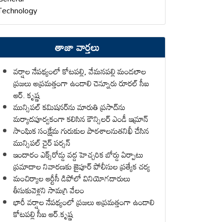
Technology
తాజా వార్తలు
వర్షాల నేపథ్యంలో కోటపల్లి, వేమనపల్లి మండలాల
ప్రజలు అప్రమత్తంగా ఉండాలి చెన్నూరు రూరల్ సీఐ
ఆర్. కృష్ణ
మున్సిపల్ కమిషనర్‌ను మారుతి ప్రసాద్‌ను
మర్యాదపూర్వకంగా కలిసిన కౌన్సిలర్ ఎండీ ఇమ్రాన్ ​
సాంఘిక సంక్షేమ గురుకుల పాఠశాలనుతనిఖీ చేసిన
మున్సిపల్ చైర్ పర్సన్
ఇందారం ఎక్స్‌రోడ్డు వద్ద హెచ్చరిక బోర్డు ఏర్పాటు
ప్రమాదాల నివారణకు జైపూర్ పోలీసుల ప్రత్యేక చర్య
మంచిర్యాల ఆర్టీసీ డిపోలో వినియోగదారులు
తీసుకువెళ్లని సామగ్రి వేలం
భారీ వర్షాల నేపథ్యంలో ప్రజలు అప్రమత్తంగా ఉండాలి
కోటపల్లి సీఐ ఆర్.కృష్ణ