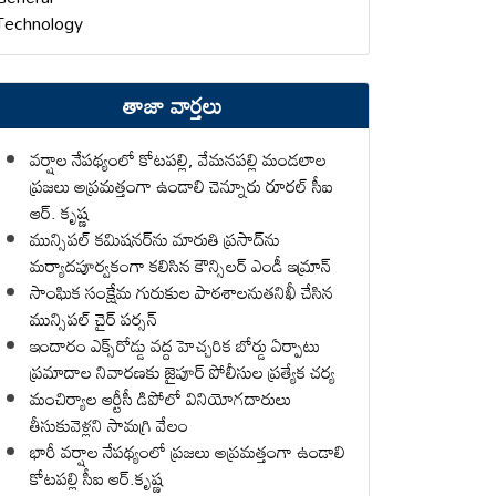
Technology
తాజా వార్తలు
వర్షాల నేపథ్యంలో కోటపల్లి, వేమనపల్లి మండలాల
ప్రజలు అప్రమత్తంగా ఉండాలి చెన్నూరు రూరల్ సీఐ
ఆర్. కృష్ణ
మున్సిపల్ కమిషనర్‌ను మారుతి ప్రసాద్‌ను
మర్యాదపూర్వకంగా కలిసిన కౌన్సిలర్ ఎండీ ఇమ్రాన్ ​
సాంఘిక సంక్షేమ గురుకుల పాఠశాలనుతనిఖీ చేసిన
మున్సిపల్ చైర్ పర్సన్
ఇందారం ఎక్స్‌రోడ్డు వద్ద హెచ్చరిక బోర్డు ఏర్పాటు
ప్రమాదాల నివారణకు జైపూర్ పోలీసుల ప్రత్యేక చర్య
మంచిర్యాల ఆర్టీసీ డిపోలో వినియోగదారులు
తీసుకువెళ్లని సామగ్రి వేలం
భారీ వర్షాల నేపథ్యంలో ప్రజలు అప్రమత్తంగా ఉండాలి
కోటపల్లి సీఐ ఆర్.కృష్ణ