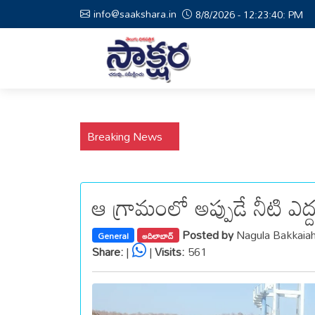
info@saakshara.in
8/8/2026 - 12:23:40: PM
Breaking News
ఆ గ్రామంలో అప్పుడే నీటి ఎద్ద
Posted by
Nagula Bakkaia
General
ఆదిలాబాద్
Share:
|
|
Visits:
561