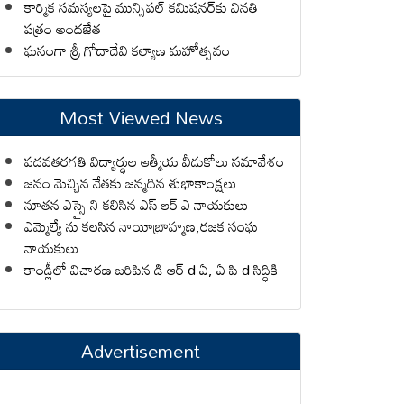
కార్మిక సమస్యలపై మున్సిపల్ కమిషనర్‌కు వినతి
పత్రం అందజేత
ఘనంగా శ్రీ గోదాదేవి కల్యాణ మహోత్సవం
Most Viewed News
పదవతరగతి విద్యార్థుల ఆత్మీయ వీడుకోలు సమావేశం
జనం మెచ్చిన నేతకు జన్మదిన శుభాకాంక్షలు
నూతన ఎస్సై ని కలిసిన ఎస్ ఆర్ ఎ నాయకులు
ఎమ్మెల్యే ను కలసిన నాయీబ్రాహ్మణ,రజక సంఘ
నాయకులు
కాండ్లీలో విచారణ జరిపిన డి ఆర్ d ఏ, ఏ పి d సిద్ధికి
Advertisement