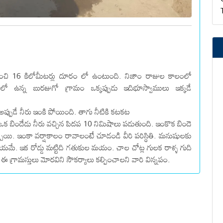
ంచి 16 కిలోమీటర్లు దూరం లో ఉంటుంది. నిజాం రాజుల కాలంలో
ఉన్న బురజుగో గ్రామం ఒక్కప్పుడు ఇదిభూస్వాములు ఇక్కడే
్పుడే నీరు ఇంకి పోయింది. తాగు నీటికి కటకట
ఒక బిందేడు నీరు వచ్చిన పిదప 10 నిమిషాలు పడుతుంది. ఇంకొక బిందె
చాయి. ఇంకా వర్షాకాలం రావాలంటే చూడండి వీరి పరిస్థితి. మనుషులకు
షయమే. ఇక రోడ్డు మట్టిది గతుకుల మయం. చాల చోట్ల గులక రాళ్ళ గుది
 గ్రామస్తులు మోరవిని సౌకర్యాలు కల్పించాలని వారి విన్నపం.