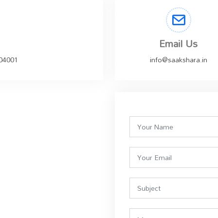
Email Us
504001
info@saakshara.in