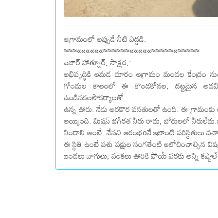
ఆగ్రామంలో అప్పుడే నీటి ఎద్దడి.
≈≈≈««««««≈≈≈≈≈≈«««««≈≈≈≈≈«≈≈≈≈≈
బజార్ హాత్నూర్, సాక్షర,:--
అభివృద్ధికి ఆమడ దూరం ఆగ్రామం మండల కేంద్రం ను
గోండుల కాలంలో ఈ కొండకోనల, దట్టమైన అడవిలో 
ఉండిసకలసౌకర్యాలతో
ఉన్న ఊరు. నేడు అరకొర వసతులతో ఉంది. ఈ గ్రామంకు అప
అయ్యింది. మిషన్ భగీరత నీరు రాదు, బోరులలో నీరులేదు.
నిండాలి అంటే. వేసవి ఆరంభoనే ఇలాంటి పరిస్థితులు వచ్
ఈ స్థితి ఉంటే పశు పక్షుల సంగతేంటి ఆలోచించాల్సిన వి
బండలు వాగులు, వంకలు ఊరికి పోయే వరకు అన్ని కష్టాలే ఈ