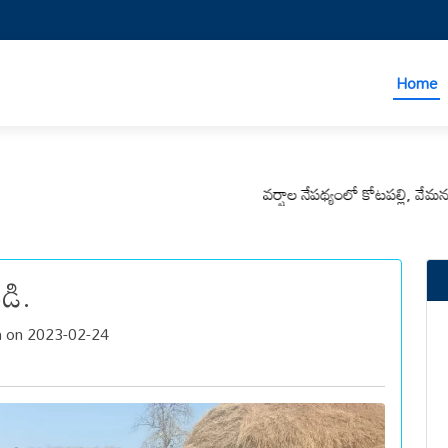
Home
వర్షాల నేపథ్యంలో కోటపల్లి, వేమనపల్లి 
డి.
h on 2023-02-24