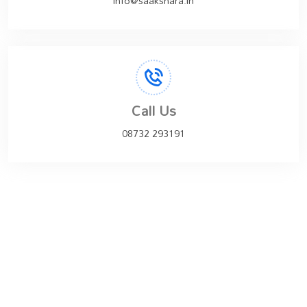
info@saakshara.in
Call Us
08732 293191