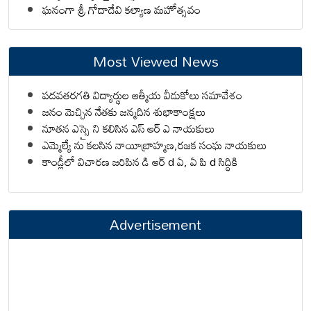
ఘనంగా శ్రీ గోదాదేవి కల్యాణ మహోత్సవం
Most Viewed News
పదవతరగతి విద్యార్థుల ఆత్మీయ వీడుకోలు సమావేశం
జనం మెచ్చిన నేతకు జన్మదిన శుభాకాంక్షలు
నూతన ఎస్సై ని కలిసిన ఎస్ ఆర్ ఎ నాయకులు
ఎమ్మెల్యే ను కలసిన నాయీబ్రాహ్మణ,రజక సంఘ నాయకులు
కాండ్లీలో విచారణ జరిపిన డి ఆర్ d ఏ, ఏ పి d సిద్ధికి
Advertisement