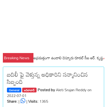
్లి మండలాల ప్రజలు అప్రమత్తంగా ఉండాలి చెన్నూరు రూరల్ సీఐ ఆర్. కృష్ణ
Breaking News
మున్సి
బదిలీ ఫై వెళ్తున్న అధికారిని సన్మానించిన
సిబ్బంది
Posted by
Aleti Srujan Reddy on
General
ఆదిలాబాద్
2022-07-01
Share:
|
|
Visits:
1365