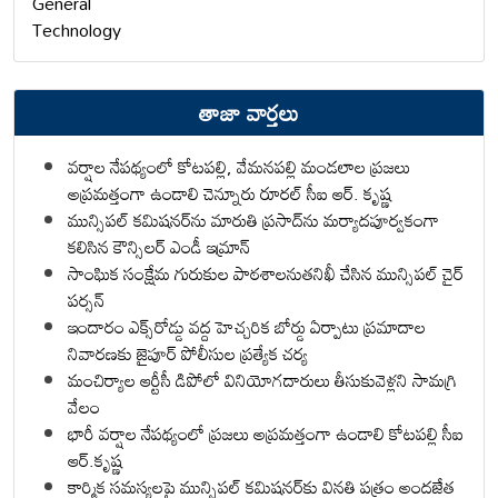
General
Technology
తాజా వార్తలు
వర్షాల నేపథ్యంలో కోటపల్లి, వేమనపల్లి మండలాల ప్రజలు
అప్రమత్తంగా ఉండాలి చెన్నూరు రూరల్ సీఐ ఆర్. కృష్ణ
మున్సిపల్ కమిషనర్‌ను మారుతి ప్రసాద్‌ను మర్యాదపూర్వకంగా
కలిసిన కౌన్సిలర్ ఎండీ ఇమ్రాన్ ​
సాంఘిక సంక్షేమ గురుకుల పాఠశాలనుతనిఖీ చేసిన మున్సిపల్ చైర్
పర్సన్
ఇందారం ఎక్స్‌రోడ్డు వద్ద హెచ్చరిక బోర్డు ఏర్పాటు ప్రమాదాల
నివారణకు జైపూర్ పోలీసుల ప్రత్యేక చర్య
మంచిర్యాల ఆర్టీసీ డిపోలో వినియోగదారులు తీసుకువెళ్లని సామగ్రి
వేలం
భారీ వర్షాల నేపథ్యంలో ప్రజలు అప్రమత్తంగా ఉండాలి కోటపల్లి సీఐ
ఆర్.కృష్ణ
కార్మిక సమస్యలపై మున్సిపల్ కమిషనర్‌కు వినతి పత్రం అందజేత