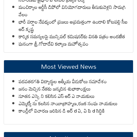
మంచిర్యాల ఆర్టీసీ డిపోలో వినియోగదారులు తీసుకువెళ్లని సామగ్రి
వేలం
భారీ వర్షాల నేపథ్యంలో ప్రజలు అప్రమత్తంగా ఉండాలి కోటపల్లి సీఐ
ఆర్.కృష్ణ
కార్మిక సమస్యలపై మున్సిపల్ కమిషనర్‌కు వినతి పత్రం అందజేత
ఘనంగా శ్రీ గోదాదేవి కల్యాణ మహోత్సవం
Most Viewed News
పదవతరగతి విద్యార్థుల ఆత్మీయ వీడుకోలు సమావేశం
జనం మెచ్చిన నేతకు జన్మదిన శుభాకాంక్షలు
నూతన ఎస్సై ని కలిసిన ఎస్ ఆర్ ఎ నాయకులు
ఎమ్మెల్యే ను కలసిన నాయీబ్రాహ్మణ,రజక సంఘ నాయకులు
కాండ్లీలో విచారణ జరిపిన డి ఆర్ d ఏ, ఏ పి d సిద్ధికి