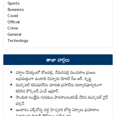
Sports
Business
Covid
Official
Crime
General
Technology
తాజా వార్తలు
వర్షాల నేపథ్యంలో కోటపల్లి, వేమనపల్లి మండలాల ప్రజలు
అప్రమత్తంగా ఉండాలి చెన్నూరు రూరల్ సీఐ ఆర్. కృష్ణ
మున్సిపల్ కమిషనర్‌ను మారుతి ప్రసాద్‌ను మర్యాదపూర్వకంగా
కలిసిన కౌన్సిలర్ ఎండీ ఇమ్రాన్ ​
సాంఘిక సంక్షేమ గురుకుల పాఠశాలనుతనిఖీ చేసిన మున్సిపల్ చైర్
పర్సన్
ఇందారం ఎక్స్‌రోడ్డు వద్ద హెచ్చరిక బోర్డు ఏర్పాటు ప్రమాదాల
నివారణకు జైపూర్ పోలీసుల ప్రత్యేక చర్య