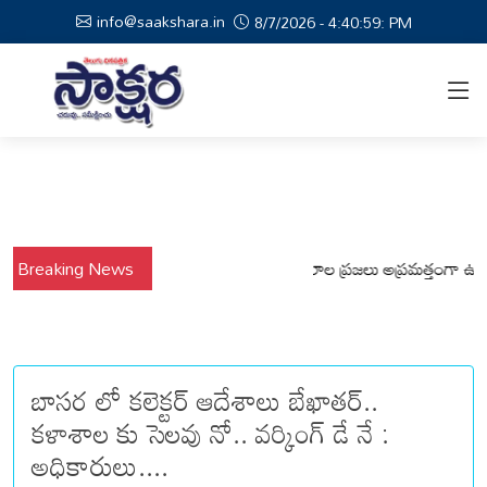
info@saakshara.in
8/7/2026 - 4:40:59: PM
వర్షాల నేపథ్యంలో కోటపల్లి, వేమనపల్లి మండలాల ప్రజలు అప్రమత్తంగా ఉండాలి 
Breaking News
బాసర లో కలెక్టర్ ఆదేశాలు బేఖాతర్..
కళాశాల కు సెలవు నో.. వర్కింగ్ డే నే :
అధికారులు....