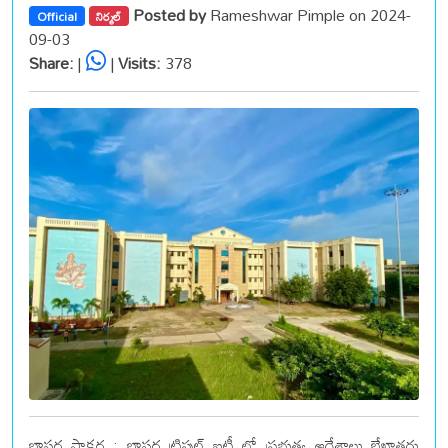
Posted by
Rameshwar Pimple on 2024-
Official
నిర్మల్
09-03
Share:
|
|
Visits:
378
బాసర సాక్షర : బాసర ట్రిపుల్ ఐటీ లో ప్రభుత్వ ఆదేశాలు బేఖాతరు