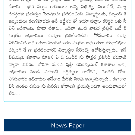
చేశారు... భారి వర్షాల కారణంగా అన్ని ప్రభుత్వ, ప్రయివేట్, విద్యా
సంస్థలకు ప్రభుత్వం సెలవులను ప్రకటించింది..విద్యార్థులకు, సిబ్బంది కి
ఇబ్బందులు కలగకూడదు అనే ఉద్దేశం తో ఆయా జిల్లాల కలెక్టర్ లకు సీ
ఎస్ ఆదేశాలను కూడా చేశారు.. ఇదిలా ఉంటే బాసర ట్రిపుల్ ఐటీ కి
మాత్రం అధికారులు సెలవులు ప్రకటించలేదు....సోమవారం సెలవు
ప్రకటించిన అధికారులు మంగళవారం మాత్రం అధికారులు యధావిధిగా
వర్కింగ్ డే గా ప్రకటించారని విద్యార్థుల పేరెంట్స్ ఆరోపిస్తున్నారు.. ఇదే
విషయమై కళాశాల నూతన ఏ ఓ రణధీర్ ను సాక్షర ప్రతినిధి చరవాణి
ద్వారా వివరణ కోరగా మనది ఫుల్లీ రెసిడెన్సియల్ కళాశాల అని,
అధికారుల నుండి ఎలాంటి ఉత్తర్వులు రాలేదని, మొదటి రోజు
సోమవారం అధికారుల ఆదేశాల మేరకు సెలవు ఇచ్చామన్నారు.. కళాశాల
విసి వెంకట రమణ ను వివరణ కోరాలని ప్రయత్నించగా అందుబాటులో
లేరు...
News Paper