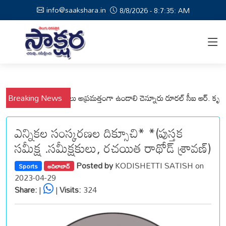
info@saakshara.in
8/8/2026 - 8:7:35: AM
ల్లి మండలాల ప్రజలు అప్రమత్తంగా ఉండాలి చెన్నూరు రూరల్ సీఐ ఆర్. కృష్ణ
Breaking News
మున్స
ఎన్నికల సంస్కరణల దిక్సూచి* *(పుస్తక
సమీక్ష .సమీక్షకులు, రచయిత రాథోడ్ శ్రావణ్)
Posted by
KODISHETTI SATISH on
Sports
ఆదిలాబాద్
2023-04-29
Share:
|
|
Visits:
324