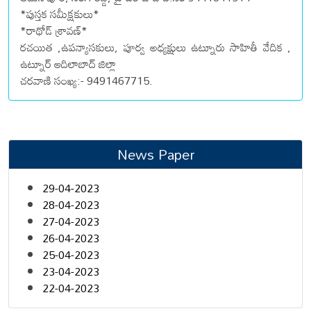
*పుస్తక సమీక్షకులు*
*రాథోడ్ శ్రావణ్*
రచయిత ,ఉపన్యాసకులు, పూర్వ అధ్యక్షులు ఉట్నూరు సాహితీ వేదిక ,
ఉట్నూర్ ఆదిలాబాద్ జిల్లా
చరవాణి సంఖ్య:- 9491467715.
News Paper
29-04-2023
28-04-2023
27-04-2023
26-04-2023
25-04-2023
23-04-2023
22-04-2023