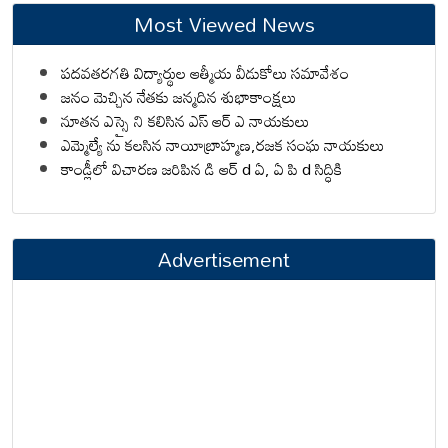
Most Viewed News
పదవతరగతి విద్యార్థుల ఆత్మీయ వీడుకోలు సమావేశం
జనం మెచ్చిన నేతకు జన్మదిన శుభాకాంక్షలు
నూతన ఎస్సై ని కలిసిన ఎస్ ఆర్ ఎ నాయకులు
ఎమ్మెల్యే ను కలసిన నాయీబ్రాహ్మణ,రజక సంఘ నాయకులు
కాండ్లీలో విచారణ జరిపిన డి ఆర్ d ఏ, ఏ పి d సిద్ధికి
Advertisement