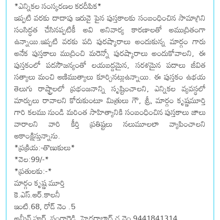
*ఎన్నికల సంస్కరణల కరదీపిక*
ఇప్పటి వరకు దాదాపు ఇరువై పైన పుస్తకాలకు సంబంధించిన సామాగ్రిని
సంసిద్ధత చేసినప్పటికీ అవి అనివార్య కారణాలతో అముద్రితంగా
ఉన్నాయి.ఇప్పటి వరకు పది పురష్కారాలు అందుకున్న మార్గం గారు
అనేక పుస్తకాలు ముద్రించి మరెన్నో పురష్కారాలు అందుకోవాలని, ఈ
పుస్తకంలో పదసౌజన్యంతో లయబద్దమైన, సరళమైన పదాలు జీవిత
సత్యాలు మంచి ఆణిముత్యాలు కూర్చినట్లుఉన్నాయి. ఈ పుస్తకం ఉభయ
తెలుగు రాష్ట్రాలలో ప్రభంజనాన్ని సృష్టించాలని, ఎన్నికల వ్యవస్థలో
మార్పులు రావాలని కోరుకుంటూ మిత్రులు గౌ, శ్రీ, మార్గం కృష్ణమూర్తి
గారి కలము నుండి మరింత సాహిత్యానికి సంబంధించిన పుస్తకాలు జాలు
వారాలని వారి కీర్తి ప్రతిష్టలు నలుమూలలా వ్యాపించాలని
ఆకాంక్షిస్తున్నాను.
*ప్రక్రియ:-తొణుకులు*
*వెల:99/-*
*ప్రతులకు:-*
మార్గం కృష్ణ మూర్తి
కె.ఎస్.ఆర్.కాలనీ
ఇంటి.68, రోడ్ నెం .5
అమీన్ పూర్, సంగారెడ్డి, హైదరాబాద్ చ.నెం 9441841314