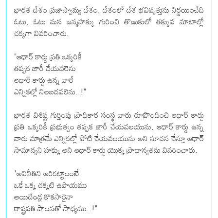
భారత దేశం ప్రజాస్వామ్య దేశం. దేశంలో దేశ భవిష్యత్తును నిర్ణయించేది
ఓటు, ఓటు మన జన్మహక్కు గురించి తొణుకులో తక్కువ మాటాల్లో
చక్కగా వివరించారు.
"ఆధార్ కార్డు ప్రతి ఒక్కరికీ
తప్పక జారీ చేయవలెను
ఆధార్ కార్డు ఉన్న వారే
ఎన్నికల్లో నిలబడవలెను..!"
భారత విశిష్ట గుర్తింపు ప్రాధికార సంస్థ వారు రూపొందించి ఆధార్ కార్డు
ప్రతి ఒక్కరికీ ప్రభుత్వం తప్పక జారీ చేయవలయును, ఆధార్ కార్డు ఉన్న
వారు మాత్రమే ఎన్నికల్లో పోటి చేయవలయును అని సూచన చేస్తూ ఆధార్
సామాన్యని హక్కు ‌అని ఆధార్ కార్డు యొక్క ‌ప్రాధాన్యతను వివరించారు.
'అవినీతిని అరికట్టాలంటే
ఒకే ఒక్క చక్కటి ఉపాయము
అయిదేండ్ల కొకసారైనా
రాష్ట్రపతి పాలనతో సాధ్యము..!"