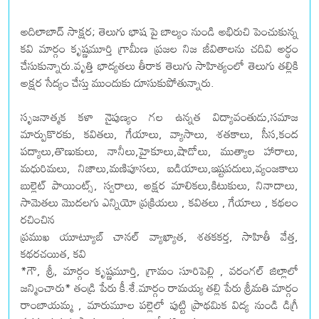
అదిలాబాద్ సాక్షర; తెలుగు భాష పై బాల్యం నుండి అభిరుచి పెంచుకున్న
కవి మార్గం కృష్ణమూర్తి గ్రామీణ ప్రజల ‌నిజ జీవితాలను చదివి అర్థం
చేసుకున్నారు.వృత్తి భాద్యతలు తీరాక తెలుగు సాహిత్యంలో తెలుగు తల్లికి
అక్షర సేద్యం చేస్తు ముందుకు దూసుకుపోతున్నారు.
సృజనాత్మక కళా నైపుణ్యం గల ఉన్నత విద్యావంతుడు,సమాజ
మార్పుకొరకు, కవితలు, గేయాలు, వ్యాసాలు, శతకాలు, సీస,కంద
పద్యాలు,తొణుకులు, నానీలు,హైకూలు,షాడోలు, ముత్యాల హారాలు,
మధురిమలు, నిజాలు,మణిపూసలు, ఐడియాలు,ఇష్టపదులు,వ్యంజకాలు
బుల్లెట్ పాయింట్స్, స్వరాలు, అక్షర మాలికలు,కిటుకులు, నినాదాలు,
సామెతలు మొదలగు ఎన్నియో ప్రక్రియలు , కవితలు , గేయాలు , కథలం
రచించిన
ప్రముఖ యూట్యూబ్ చానల్ వ్యాఖ్యాత, శతకకర్త, సాహితీ వేత్త,
కథరచయిత, కవి
*గౌ, శ్రీ, మార్గం కృష్ణమూర్తి, గ్రామం సూరిపెల్లి , వరంగల్ జిల్లాలో
జన్మించారు* తండ్రి పేరు కీ.శే.మార్గం రామయ్య తల్లి పేరు శ్రీమతి మార్గం
రాంబాయమ్మ , మారుమూల పల్లెలో పుట్టి ప్రాథమిక విద్య నుండి డిగ్రీ