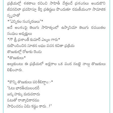
ప్రక్రియల్లో శతకాలు రచించి సాహితీ వేత్తలచే ప్రశంసలు అందుకొని
జీవనదిలా ప్రవహిస్తూ కీర్తి ప్రతిష్టలు పొందుతూ రమణీయంగా సామాజిక
స్పృహతో
*"ఎన్నికల సంస్కరణలు"*
అనే అంశంపై తెలుగు సాహిత్యంలో ఉస్మానియా తెలుగు రచయితల
సంఘం అధ్యక్షులు
*గౌ శ్రీ ప్రశాంత్ కుమార్ ఎల్మల గారు*
రుపొందించిన నూతన లఘు వచన కవితా ప్రక్రియ
తొణుకుల్లో రోజుకు రెండు
*తొణుకులు*
అల్లుకుంటు ఈ ప్రక్రియలో అక్షరాల ఒక వంద నలభై నాల్గు తొణుకులు
లిఖించారు.
*కొన్ని తొణుకులు పరిశీలిద్దాం:-*
"ఓటు భారతీయులందరీ
జన్మ హక్కు మరువరాదు
ఓటుతో రాజ్యాధికారము
సాధించడం ఏమి కష్టం కాదు..!"