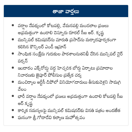
తాజా వార్తలు
వర్షాల నేపథ్యంలో కోటపల్లి, వేమనపల్లి మండలాల ప్రజలు
అప్రమత్తంగా ఉండాలి చెన్నూరు రూరల్ సీఐ ఆర్. కృష్ణ
మున్సిపల్ కమిషనర్‌ను మారుతి ప్రసాద్‌ను మర్యాదపూర్వకంగా
కలిసిన కౌన్సిలర్ ఎండీ ఇమ్రాన్ ​
సాంఘిక సంక్షేమ గురుకుల పాఠశాలనుతనిఖీ చేసిన మున్సిపల్ చైర్
పర్సన్
ఇందారం ఎక్స్‌రోడ్డు వద్ద హెచ్చరిక బోర్డు ఏర్పాటు ప్రమాదాల
నివారణకు జైపూర్ పోలీసుల ప్రత్యేక చర్య
మంచిర్యాల ఆర్టీసీ డిపోలో వినియోగదారులు తీసుకువెళ్లని సామగ్రి
వేలం
భారీ వర్షాల నేపథ్యంలో ప్రజలు అప్రమత్తంగా ఉండాలి కోటపల్లి సీఐ
ఆర్.కృష్ణ
కార్మిక సమస్యలపై మున్సిపల్ కమిషనర్‌కు వినతి పత్రం అందజేత
ఘనంగా శ్రీ గోదాదేవి కల్యాణ మహోత్సవం