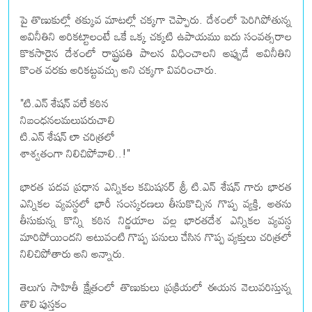
పై తొణుకుల్లో తక్కువ మాటల్లో చక్కగా చెప్పారు. దేశంలో పెరిగిపోతున్న
అవినీతిని అరికట్టాలంటే ఒకే ఒక్క చక్కటి ఉపాయము ఐదు సంవత్సరాల
కొక‌సారైన దేశంలో రాష్ట్రపతి పాలన విధించాలని అప్పుడే అవినీతిని
కొంత వరకు అరికట్టవచ్చు అని చక్కగా వివరించారు.
"టి.ఎన్ శేషన్ వలే కఠిన
నిబంధనలమలుపరుచాలి
టి.ఎన్ శేషన్ లా చరిత్రలో
శాశ్వతంగా నిలిచిపోవాలి..!"
భారత పదవ ప్రధాన ఎన్నికల కమిషనర్ శ్రీ టి.ఎన్ శేషన్ గారు భారత
ఎన్నికల వ్యవస్థలో భారీ సంస్కరణలు తీసుకొచ్చిన గొప్ప వ్యక్తి, అతను
తీసుకున్న కొన్ని కఠిన నిర్ణయాల వల్ల భారతదేశ ఎన్నికల వ్యవస్థ
మారిపోయిందని అటువంటి గొప్ప పనులు చేసిన గొప్ప వ్యక్తులు చరిత్రలో
నిలిచిపోతారు అని అన్నారు.
తెలుగు సాహితీ క్షేత్రంలో తొణుకులు ప్రక్రియలో ఈయన వెలువరిస్తున్న
తొలి పుస్తకం