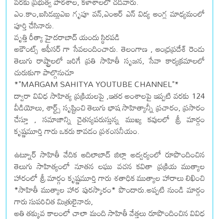
వరకు ప్రభుత్వ పాఠశాల, కళాశాలలో చదివారు.
ఎం.కాం,ఐసిడబ్లుఎఐ గృపూ వన్,ఎంఆర్ ఎన్ విద్య ఆంగ్ల మాధ్యమంలో
పూర్తి చేసినారు.
వృత్తి రీత్యా హైదరాబాద్ యందు స్థిరపడి
అకౌంట్స్ ఆఫీసర్ గా సేవలందించారు. తెలంగాణ , ఆంధ్రప్రదేశ్ రెండు
తెలుగు రాష్ట్రాలలో జరిగే ప్రతి సాహితీ సృజన, సేవా కార్యక్రమాలలో
చురుకుగా పాల్గొనుచూ
*"MARGAM SAHITYA YOUTUBE CHANNEL"*
ద్వారా వివిధ సాహిత్య ప్రక్రియలపై ,ఇతర అంశాలపై ఇప్పటి వరకు 124
వీడియోలు, శార్ట్స్ సృష్టించి తెలుగు భాష సాహిత్యాన్నీ ప్రచారం, ప్రసారం
చేస్తూ , సమాజాన్ని చైతన్యపరుస్తున్న ముఖ్య కవులలో శ్రీ మార్గం
కృష్ణమూర్తి గారు ఒకరు కావడం ప్రశంసనీయం.
ఉట్నూర్ సాహితీ వేదిక ఆదిలాబాద్ జిల్లా అద్వర్యంలో రూపొందించిన
తెలుగు సాహిత్యంలో నూతన లఘు వచన కవితా ప్రక్రియ ముత్యాల
హారంలో శ్రీ మార్గం కృష్ణమూర్తి గారు శతాధిక ముత్యాల హారాలు లిఖించి‌
*సాహితీ ముత్యాల హార పురస్కారం* పొందారు.అప్పటి నుండి మార్గం
గారు సుపరిచిత మిత్రులైనారు,
అతి తక్కువ కాలంలో చాలా మంది సాహితీ వేత్తలు రూపొందించిన వివిధ