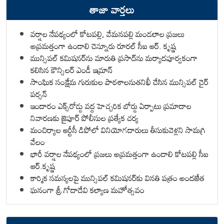
తాజా వార్తలు
వర్షాల నేపథ్యంలో కోటపల్లి, వేమనపల్లి మండలాల ప్రజలు
అప్రమత్తంగా ఉండాలి చెన్నూరు రూరల్ సీఐ ఆర్. కృష్ణ
మున్సిపల్ కమిషనర్‌ను మారుతి ప్రసాద్‌ను మర్యాదపూర్వకంగా
కలిసిన కౌన్సిలర్ ఎండీ ఇమ్రాన్ ​
సాంఘిక సంక్షేమ గురుకుల పాఠశాలనుతనిఖీ చేసిన మున్సిపల్ చైర్
పర్సన్
ఇందారం ఎక్స్‌రోడ్డు వద్ద హెచ్చరిక బోర్డు ఏర్పాటు ప్రమాదాల
నివారణకు జైపూర్ పోలీసుల ప్రత్యేక చర్య
మంచిర్యాల ఆర్టీసీ డిపోలో వినియోగదారులు తీసుకువెళ్లని సామగ్రి
వేలం
భారీ వర్షాల నేపథ్యంలో ప్రజలు అప్రమత్తంగా ఉండాలి కోటపల్లి సీఐ
ఆర్.కృష్ణ
కార్మిక సమస్యలపై మున్సిపల్ కమిషనర్‌కు వినతి పత్రం అందజేత
ఘనంగా శ్రీ గోదాదేవి కల్యాణ మహోత్సవం