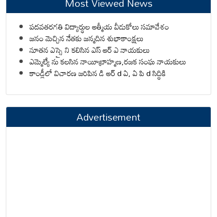
Most Viewed News
పదవతరగతి విద్యార్థుల ఆత్మీయ వీడుకోలు సమావేశం
జనం మెచ్చిన నేతకు జన్మదిన శుభాకాంక్షలు
నూతన ఎస్సై ని కలిసిన ఎస్ ఆర్ ఎ నాయకులు
ఎమ్మెల్యే ను కలసిన నాయీబ్రాహ్మణ,రజక సంఘ నాయకులు
కాండ్లీలో విచారణ జరిపిన డి ఆర్ d ఏ, ఏ పి d సిద్ధికి
Advertisement