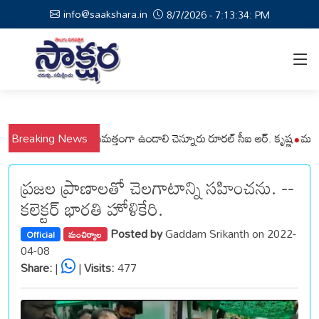
info@saakshara.in
8/7/2026 - 7:13:35: PM
ి మండలాల ప్రజలు అప్రమత్తంగా ఉండాలి చెన్నూరు రూరల్ సీఐ ఆర్. కృష్ణ
Breaking News
మున్సిపల
ప్రజల ప్రాణాలతో చెలగాటాన్ని సహించను. --
కలెక్టర్ భారతి హోళికేరి.
Posted by
Gaddam Srikanth on 2022-
Official
మంచిర్యాల
04-08
Share:
|
|
Visits:
477