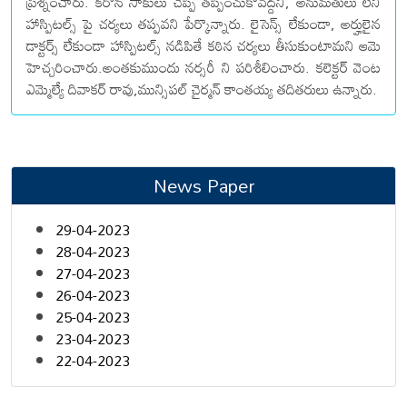
ప్రశ్నించారు. కరోన సాకులు చెప్పి తప్పించుకోవద్దని, అనుమతులు లేని
హాస్పిటల్స్ పై చర్యలు తప్పవని పేర్కొన్నారు. లైసెన్స్ లేకుండా, అర్హులైన
డాక్టర్స్ లేకుండా హాస్పిటల్స్ నడిపితే కఠిన చర్యలు తీసుకుంటామని ఆమె
హెచ్చరించారు.అంతకుముందు నర్సరీ ని పరిశీలించారు. కలెక్టర్ వెంట
ఎమ్మెల్యే దివాకర్ రావు,మున్సిపల్ చైర్మన్ కాంతయ్య తదితరులు ఉన్నారు.
News Paper
29-04-2023
28-04-2023
27-04-2023
26-04-2023
25-04-2023
23-04-2023
22-04-2023