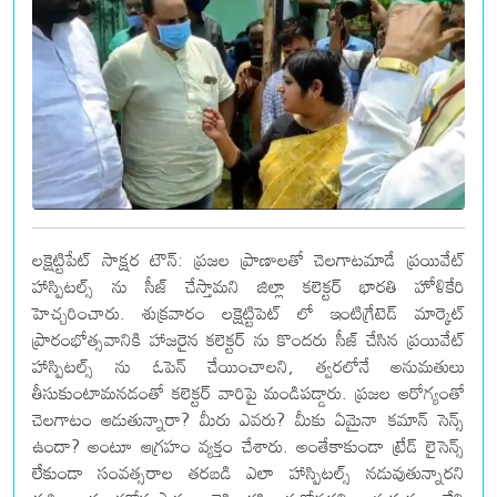
లక్షెట్టిపేట్ సాక్షర టౌన్: ప్రజల ప్రాణాలతో చెలగాటమాడే ప్రయివేట్
హాస్పిటల్స్ ను సీజ్ చేస్తామని జిల్లా కలెక్టర్ భారతి హోళికేరి
హెచ్చరించారు. శుక్రవారం లక్షెట్టిపెట్ లో ఇంటిగ్రేటెడ్ మార్కెట్
ప్రారంభోత్సవానికి హాజరైన కలెక్టర్ ను కొందరు సీజ్ చేసిన ప్రయివేట్
హాస్పిటల్స్ ను ఓపెన్ చేయించాలని, త్వరలోనే అనుమతులు
తీసుకుంటామనడంతో కలెక్టర్ వారిపై మండిపడ్డారు. ప్రజల ఆరోగ్యంతో
చెలగాటం ఆడుతున్నారా? మీరు ఎవరు? మీకు ఏమైనా కమాన్ సెన్స్
ఉందా? అంటూ ఆగ్రహం వ్యక్తం చేశారు. అంతేకాకుండా ట్రేడ్ లైసెన్స్
లేకుండా సంవత్సరాల తరబడి ఎలా హాస్పిటల్స్ నడువుతున్నారని