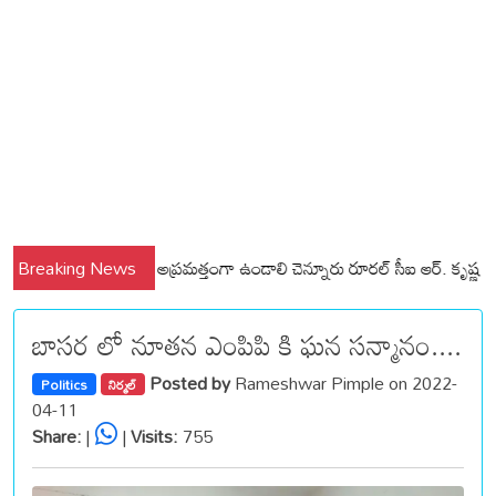
ల్లి మండలాల ప్రజలు అప్రమత్తంగా ఉండాలి చెన్నూరు రూరల్ సీఐ ఆర్. కృష్ణ
Breaking News
మున్స
బాసర లో నూతన ఎంపిపి కి ఘన సన్మానం....
Posted by
Rameshwar Pimple on 2022-
Politics
నిర్మల్
04-11
Share:
|
|
Visits:
755