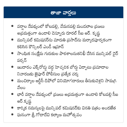
తాజా వార్తలు
వర్షాల నేపథ్యంలో కోటపల్లి, వేమనపల్లి మండలాల ప్రజలు
అప్రమత్తంగా ఉండాలి చెన్నూరు రూరల్ సీఐ ఆర్. కృష్ణ
మున్సిపల్ కమిషనర్‌ను మారుతి ప్రసాద్‌ను మర్యాదపూర్వకంగా
కలిసిన కౌన్సిలర్ ఎండీ ఇమ్రాన్ ​
సాంఘిక సంక్షేమ గురుకుల పాఠశాలనుతనిఖీ చేసిన మున్సిపల్ చైర్
పర్సన్
ఇందారం ఎక్స్‌రోడ్డు వద్ద హెచ్చరిక బోర్డు ఏర్పాటు ప్రమాదాల
నివారణకు జైపూర్ పోలీసుల ప్రత్యేక చర్య
మంచిర్యాల ఆర్టీసీ డిపోలో వినియోగదారులు తీసుకువెళ్లని సామగ్రి
వేలం
భారీ వర్షాల నేపథ్యంలో ప్రజలు అప్రమత్తంగా ఉండాలి కోటపల్లి సీఐ
ఆర్.కృష్ణ
కార్మిక సమస్యలపై మున్సిపల్ కమిషనర్‌కు వినతి పత్రం అందజేత
ఘనంగా శ్రీ గోదాదేవి కల్యాణ మహోత్సవం