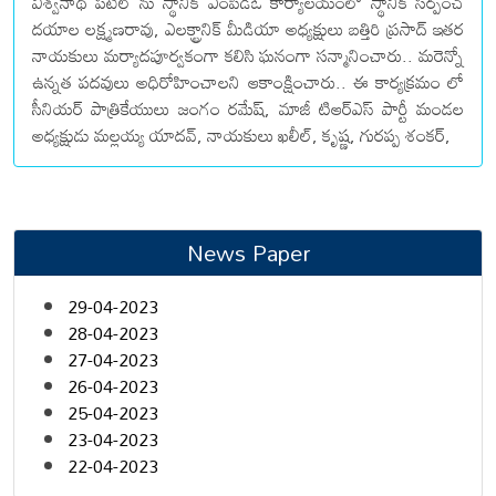
విశ్వనాథ్ పటేల్ ను స్థానిక ఎంపిడిఓ కార్యాలయంలో స్థానిక సర్పంచ్
దయాల లక్ష్మణరావు, ఎలక్ట్రానిక్ మీడియా అధ్యక్షులు బత్తిరి ప్రసాద్ ఇతర
నాయకులు మర్యాదపూర్వకంగా కలిసి ఘనంగా సన్మానించారు.. మరెన్నో
ఉన్నత పదవులు అధిరోహించాలని ఆకాంక్షించారు.. ఈ కార్యక్రమం లో
సీనియర్ పాత్రికేయులు జంగం రమేష్, మాజీ టిఆర్ఎస్ పార్టీ మండల
అధ్యక్షుడు మల్లయ్య యాదవ్, నాయకులు ఖలీల్, కృష్ణ, గురప్ప శంకర్,
News Paper
29-04-2023
28-04-2023
27-04-2023
26-04-2023
25-04-2023
23-04-2023
22-04-2023