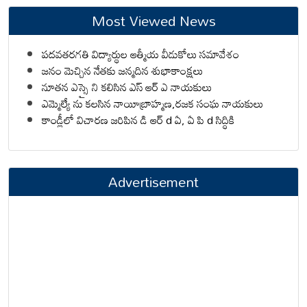
Most Viewed News
పదవతరగతి విద్యార్థుల ఆత్మీయ వీడుకోలు సమావేశం
జనం మెచ్చిన నేతకు జన్మదిన శుభాకాంక్షలు
నూతన ఎస్సై ని కలిసిన ఎస్ ఆర్ ఎ నాయకులు
ఎమ్మెల్యే ను కలసిన నాయీబ్రాహ్మణ,రజక సంఘ నాయకులు
కాండ్లీలో విచారణ జరిపిన డి ఆర్ d ఏ, ఏ పి d సిద్ధికి
Advertisement