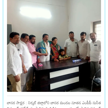
బాసర సాక్షర : నిర్మల్ జిల్లాలోని బాసర మండల నూతన ఎంపీపీ సునీత