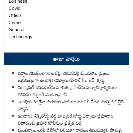
Business
Covid
Official
Crime
General
Technology
తాజా వార్తలు
వర్షాల నేపథ్యంలో కోటపల్లి, వేమనపల్లి మండలాల ప్రజలు
అప్రమత్తంగా ఉండాలి చెన్నూరు రూరల్ సీఐ ఆర్. కృష్ణ
మున్సిపల్ కమిషనర్‌ను మారుతి ప్రసాద్‌ను మర్యాదపూర్వకంగా
కలిసిన కౌన్సిలర్ ఎండీ ఇమ్రాన్ ​
సాంఘిక సంక్షేమ గురుకుల పాఠశాలనుతనిఖీ చేసిన మున్సిపల్ చైర్
పర్సన్
ఇందారం ఎక్స్‌రోడ్డు వద్ద హెచ్చరిక బోర్డు ఏర్పాటు ప్రమాదాల
నివారణకు జైపూర్ పోలీసుల ప్రత్యేక చర్య
మంచిర్యాల ఆర్టీసీ డిపోలో వినియోగదారులు తీసుకువెళ్లని సామగ్రి