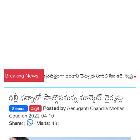
లి మండలాల ప్రజలు అప్రమత్తంగా ఉండాలి చెన్నూరు రూరల్ సీఐ ఆర్. కృష్ణ
Breaking News
మున్సిప
ఢిల్లీ ధర్నాలో పాల్గొననున్న మార్కెట్ చైర్మన్లు
Posted by
Aenuganti Chandra Mohan
General
నిర్మల్
Goud on 2022-04-10
Share:
|
|
Visits:
431