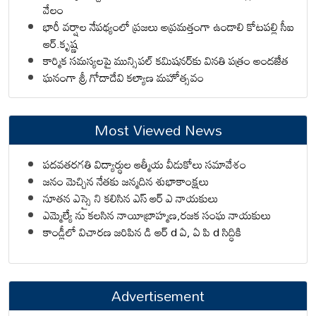
వేలం
భారీ వర్షాల నేపథ్యంలో ప్రజలు అప్రమత్తంగా ఉండాలి కోటపల్లి సీఐ
ఆర్.కృష్ణ
కార్మిక సమస్యలపై మున్సిపల్ కమిషనర్‌కు వినతి పత్రం అందజేత
ఘనంగా శ్రీ గోదాదేవి కల్యాణ మహోత్సవం
Most Viewed News
పదవతరగతి విద్యార్థుల ఆత్మీయ వీడుకోలు సమావేశం
జనం మెచ్చిన నేతకు జన్మదిన శుభాకాంక్షలు
నూతన ఎస్సై ని కలిసిన ఎస్ ఆర్ ఎ నాయకులు
ఎమ్మెల్యే ను కలసిన నాయీబ్రాహ్మణ,రజక సంఘ నాయకులు
కాండ్లీలో విచారణ జరిపిన డి ఆర్ d ఏ, ఏ పి d సిద్ధికి
Advertisement