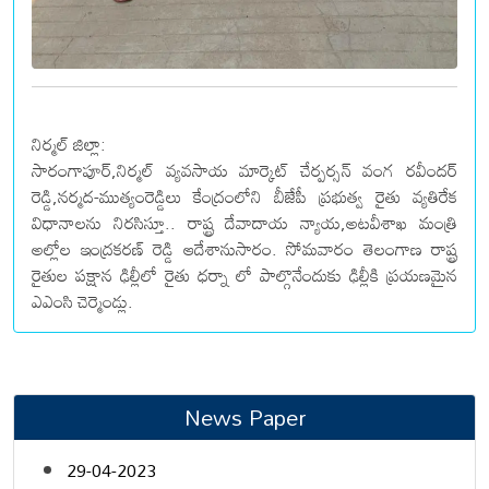
నిర్మల్ జిల్లా:
సారంగాపూర్,నిర్మల్ వ్యవసాయ మార్కెట్ చేర్పర్సన్ వంగ రవీందర్
రెడ్డి,నర్మద-ముత్యంరెడ్డిలు కేంద్రంలోని బీజేపీ ప్రభుత్వ రైతు వ్యతిరేక
విధానాలను నిరసిస్తూ.. రాష్ట్ర దేవాదాయ న్యాయ,అటవీశాఖ మంత్రి
అల్లోల ఇంద్రకరణ్ రెడ్డి ఆదేశానుసారం. సోమవారం తెలంగాణ రాష్ట్ర
రైతుల పక్షాన ఢిల్లీలో రైతు ధర్నా లో పాల్గొనేందుకు ఢిల్లీకి ప్రయణమైన
ఎఎంసి చెర్మెండ్లు.
News Paper
29-04-2023