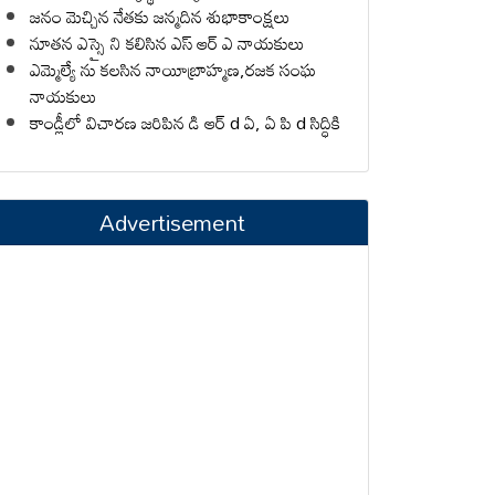
జనం మెచ్చిన నేతకు జన్మదిన శుభాకాంక్షలు
నూతన ఎస్సై ని కలిసిన ఎస్ ఆర్ ఎ నాయకులు
ఎమ్మెల్యే ను కలసిన నాయీబ్రాహ్మణ,రజక సంఘ
నాయకులు
కాండ్లీలో విచారణ జరిపిన డి ఆర్ d ఏ, ఏ పి d సిద్ధికి
Advertisement