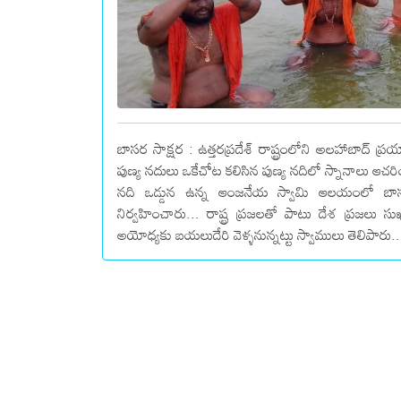
బాసర సాక్షర : ఉత్తరప్రదేశ్ రాష్ట్రంలోని అలహాబాద్
పుణ్య నదులు ఒకేచోట కలిసిన పుణ్య నదిలో స్నానాలు ఆచరి
నది ఒడ్డున ఉన్న ఆంజనేయ స్వామి ఆలయంలో బాసర
నిర్వహించారు... రాష్ట్ర ప్రజలతో పాటు దేశ ప్రజలు
అయోధ్యకు బయలుదేరి వెళ్ళనున్నట్టు స్వాములు తెలిపారు..