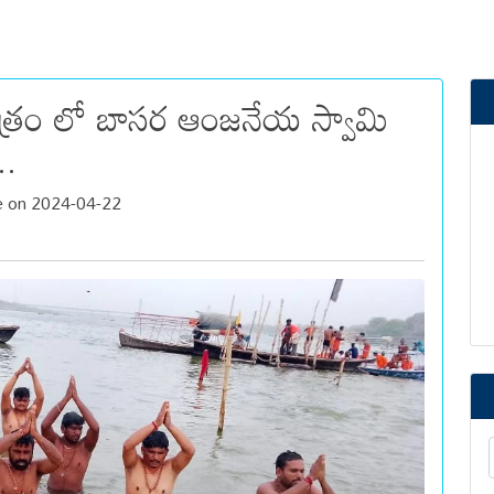
క్షేత్రం లో బాసర ఆంజనేయ స్వామి
..
 on 2024-04-22