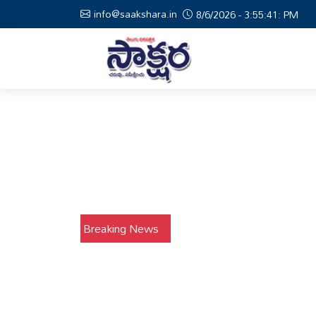
info@saakshara.in
8/6/2026 - 3:55:42: PM
Breaking News