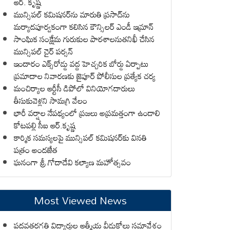
ఆర్. కృష్ణ
మున్సిపల్ కమిషనర్‌ను మారుతి ప్రసాద్‌ను
మర్యాదపూర్వకంగా కలిసిన కౌన్సిలర్ ఎండీ ఇమ్రాన్ ​
సాంఘిక సంక్షేమ గురుకుల పాఠశాలనుతనిఖీ చేసిన
మున్సిపల్ చైర్ పర్సన్
ఇందారం ఎక్స్‌రోడ్డు వద్ద హెచ్చరిక బోర్డు ఏర్పాటు
ప్రమాదాల నివారణకు జైపూర్ పోలీసుల ప్రత్యేక చర్య
మంచిర్యాల ఆర్టీసీ డిపోలో వినియోగదారులు
తీసుకువెళ్లని సామగ్రి వేలం
భారీ వర్షాల నేపథ్యంలో ప్రజలు అప్రమత్తంగా ఉండాలి
కోటపల్లి సీఐ ఆర్.కృష్ణ
కార్మిక సమస్యలపై మున్సిపల్ కమిషనర్‌కు వినతి
పత్రం అందజేత
ఘనంగా శ్రీ గోదాదేవి కల్యాణ మహోత్సవం
Most Viewed News
పదవతరగతి విద్యార్థుల ఆత్మీయ వీడుకోలు సమావేశం