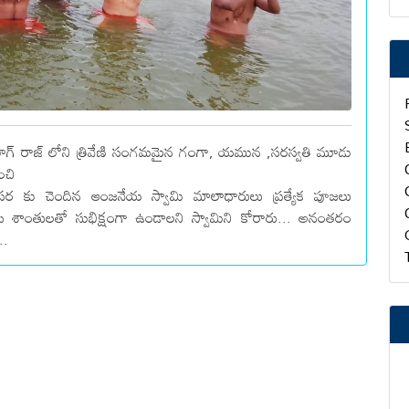
 ప్రయాగ్ రాజ్ లోని త్రివేణి సంగమమైన గంగా, యమున ,సరస్వతి మూడు
ంచి
 కు చెందిన ఆంజనేయ స్వామి మాలాధారులు ప్రత్యేక పూజలు
 సుఖ శాంతులతో సుభిక్షంగా ఉండాలని స్వామిని కోరారు... అనంతరం
..