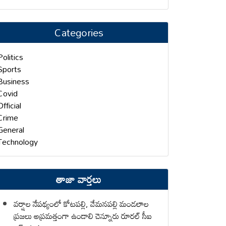
Categories
Politics
Sports
Business
Covid
Official
Crime
General
Technology
తాజా వార్తలు
వర్షాల నేపథ్యంలో కోటపల్లి, వేమనపల్లి మండలాల
ప్రజలు అప్రమత్తంగా ఉండాలి చెన్నూరు రూరల్ సీఐ