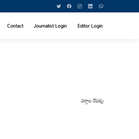
Contact
Journalist Login
Editor Login
వర్షాల నేపథ్యంలో కోటపల్లి, వేమనపల్లి మం