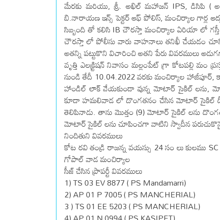
మేరకు మరియు, శ్రీ. అఖిల్ మహాజన్ IPS, డిసిపి ( అడ
బి.నారాయణ ఇన్స్ పెక్టర్ ఆఫ్ పోలిస్, మంచిర్యాల గార్ల ఆ
సిబ్బంది తో కలిసి IB చౌరస్తా మంచిర్యాల ఏరియా లో గస్తీ
చౌరస్తా లో పోలీసు వారు వాహనాలు తనిఖీ చేయడం చూసి అట్
అతన్ని పట్టుకొని విచారించి అతని పేరు వివరములు అడు
వృత్తి ఎలక్ర్టిషన్ నివాసం మల్లంపేట్ గ్రా కోటపల్లి మ
నుండి తేదీ 10.04.2022 వరకు మంచిర్యాల హాజీపూర్, 
హాండిల్ లాక్ వేయకుండా వున్న మోటార్ సైకిల్ లను, మోటార్
కూడా హమలివాడ లో దొంగతనం చేసిన మోటార్ సైకిల్ దీని 
తెలిపినాడు. తాను మొత్తం (9) మోటార్ సైకిల్ లను దొంగత
మోటార్ సైకిల్ లను చూపించగా వాటిని స్వాదీన పరుచుకొ
నిందితుని వివరములు
కోట రవి తండ్రి రాజన్న వయస్సు 24 సం లు కులము SC నేతకా
గోపాల్ వాడ మంచిర్యాల
సీజ్ చేసిన ప్రాపర్టీ వివరములు
1) TS 03 EV 8877 ( PS Mandamarri)
2) AP 01 P 7005 ( PS MANCHERIAL)
3 ) TS 01 EE 5203 ( PS MANCHERIAL)
4) AP 01 N 0994 ( PS KASIPET)