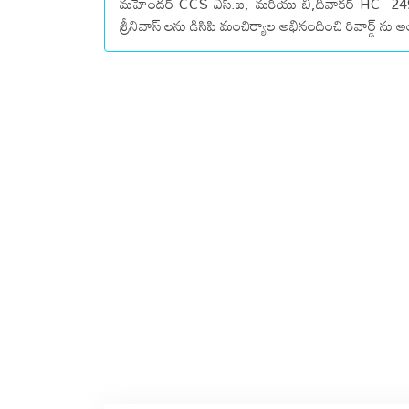
మహేందర్ CCS ఎస్‌.ఐ, మరియు బి,దివాకర్ HC -249 P
శ్రీనివాస్ లను డి‌సి‌పి మంచిర్యాల అభినందించి రివార్డ్ 