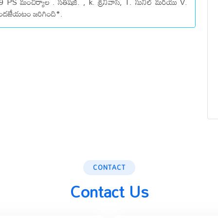
S మంచిర్యాల . సతీషజి. , k. శ్రీనివాస్, T. సునీల్ మరియు V.
ను అందజేయటం జరిగింది*.
CONTACT
Contact Us