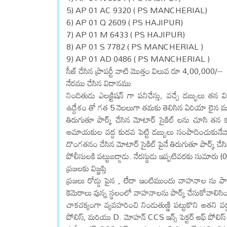
5) AP 01 AC 9320 ( PS MANCHERIAL)
6) AP 01 Q 2609 ( PS HAJIPUR)
7) AP 01 M 6433 ( PS HAJIPUR)
8) AP 01 S 7782 ( PS MANCHERIAL )
9) AP 01 AD 0486 ( PS MANCHERIAL )
సీజ్ చేసిన ప్రాపర్టీ వాటి మొత్తం విలువ రూ 4,00,000/--
నేరము చేసిన విదానము
నిందితుడు ఎలక్ర్టిషన్ గా పనిచేస్తు, వచ్చే డబ్బుల
ఉద్దేశం తో గత 5 నెలలుగా తమకు తెలిసిన ఏరియా లైన మ
తిరుగుతూ పార్క్ చేసిన మోటార్ సైకిల్ లను చూసి తన కు వు
అమాయకుల వద్ద కుదవ పెట్టి డబ్బులు సంపాదించుకునే
దొంగతనం చేసిన మోటార్ సైకిల్ పైనే తిరుగుతూ పార్క్ చే
పోలీసులకి పట్టుబడ్డాడు. నేరస్థుడు ఇప్పటివరకు సుమారు 
ప్రజలకు విజ్ఞప్తి
ప్రజలు రోడ్డు పైన , లేదా ఇంటిముందు వాహనాల ను పార్
కెమెరాలు వున్న స్థలంలో వాహనాలను పార్క్ చేసుకోవాలిసి
చాకచక్యంగా వ్యవహరించి నిండుతుణ్ణి పట్టుకొని అతని వద్
పోలిస్, మరియు D. మోహన్ CCS ఇన్స్ పెక్టర్ ఆఫ్ పోలిస్ 