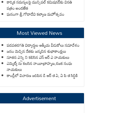
కార్మిక సమస్యలపై మున్సిపల్ కమిషనర్‌కు వినతి
పత్రం అందజేత
ఘనంగా శ్రీ గోదాదేవి కల్యాణ మహోత్సవం
Most Viewed News
పదవతరగతి విద్యార్థుల ఆత్మీయ వీడుకోలు సమావేశం
జనం మెచ్చిన నేతకు జన్మదిన శుభాకాంక్షలు
నూతన ఎస్సై ని కలిసిన ఎస్ ఆర్ ఎ నాయకులు
ఎమ్మెల్యే ను కలసిన నాయీబ్రాహ్మణ,రజక సంఘ
నాయకులు
కాండ్లీలో విచారణ జరిపిన డి ఆర్ d ఏ, ఏ పి d సిద్ధికి
Advertisement