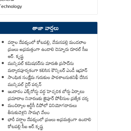
Technology
తాజా వార్తలు
వర్షాల నేపథ్యంలో కోటపల్లి, వేమనపల్లి మండలాల
ప్రజలు అప్రమత్తంగా ఉండాలి చెన్నూరు రూరల్ సీఐ
ఆర్. కృష్ణ
మున్సిపల్ కమిషనర్‌ను మారుతి ప్రసాద్‌ను
మర్యాదపూర్వకంగా కలిసిన కౌన్సిలర్ ఎండీ ఇమ్రాన్ ​
సాంఘిక సంక్షేమ గురుకుల పాఠశాలనుతనిఖీ చేసిన
మున్సిపల్ చైర్ పర్సన్
ఇందారం ఎక్స్‌రోడ్డు వద్ద హెచ్చరిక బోర్డు ఏర్పాటు
ప్రమాదాల నివారణకు జైపూర్ పోలీసుల ప్రత్యేక చర్య
మంచిర్యాల ఆర్టీసీ డిపోలో వినియోగదారులు
తీసుకువెళ్లని సామగ్రి వేలం
భారీ వర్షాల నేపథ్యంలో ప్రజలు అప్రమత్తంగా ఉండాలి
కోటపల్లి సీఐ ఆర్.కృష్ణ