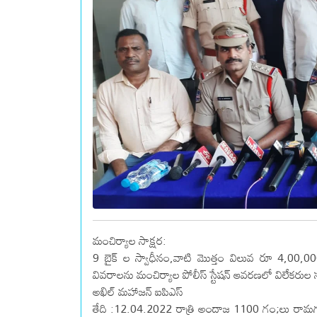
మంచిర్యాల సాక్షర:
9 బైక్ ల స్వాధీనం,వాటి మొత్తం విలువ రూ 4,00,000
వివరాలను మంచిర్యాల పోలీస్ స్టేషన్ ఆవరణలో విలేకరుల సమ
అఖిల్ మహాజన్ ఐపిఎస్
తేది :12.04.2022 రాత్రి అందాజ 1100 గం;లు రామగుండం