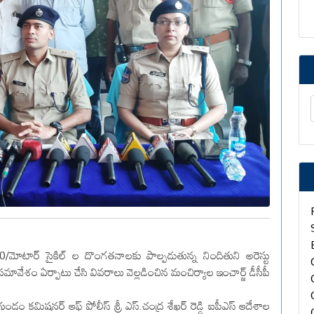
/మోటార్ సైకిల్ ల దొంగతనాలకు పాల్పడుతున్న నిందితుని అరెస్టు
ావేశం ఏర్పాటు చేసి వివరాలు వెల్లడించిన మంచిర్యాల ఇంచార్జ్ డీసీపీ
 కమిషనర్ ఆఫ్ పోలీస్ శ్రీ ఎస్.చంద్ర శేఖర్ రెడ్డి ఐపీఎస్ ఆదేశాల