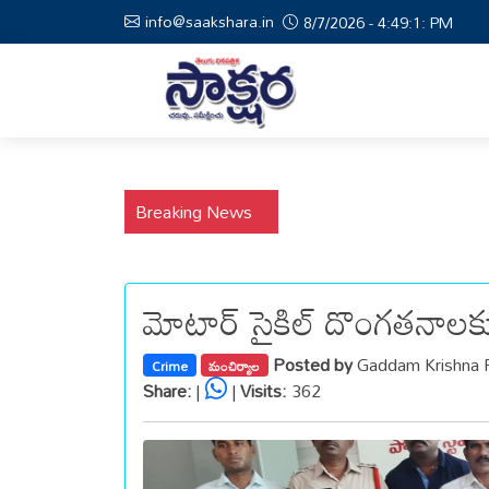
info@saakshara.in
8/7/2026 - 4:49:2: PM
Breaking News
మోటార్ సైకిల్ దొంగతనాలకు ప
Posted by
Gaddam Krishna 
Crime
మంచిర్యాల
Share:
|
|
Visits:
362