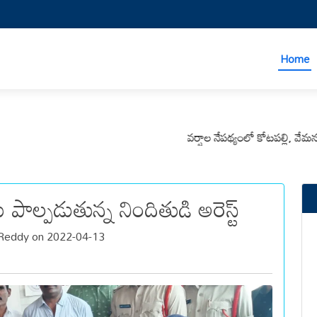
Home
వర్షాల నేపథ్యంలో కోటపల్లి, వేమనపల్లి మ
ాల్పడుతున్న నిందితుడి అరెస్ట్
Reddy on 2022-04-13