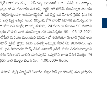
్మిన్) రామగుండం, . ఏస్.రశ్మి పెరుమాళ్ IPS. ఏసీపీ మంచిర్యాల,
ద్వర్యం లో ఏ. గంగారం సబ్ ఇన్స్ పెక్టర్ ఆఫ్ పోలిస్ మంచిర్యాల మరియు
 నిర్వహిస్తుండగా అనుమానస్థితిలో ఒక వ్యక్తి ఒక మోటార్ సైకిల్ పైన IB
టి వ్యక్తి అక్కడి నుండి తప్పించుకోని పారిపోవటానికి ప్రయత్నించగా
గగా కోట రవి తండ్రి; రాజన్న వయస్సు 24 సంb లు కులము SC నేతకాని
ం ప్రస్తుతం గోపాల్ వాడ మంచిర్యాల గత సంవత్సరం తేది : 03.12.2021
కాసీపేట్ మరియు మందమర్రి ఏరియా లో తిరుగుతూ మోటార్ సైకిల్ లకు
 సైకిల్ వైర్లను కలిపి ఎత్తుకెళ్లి అమ్ముకునేవాడినని తెలిపినాడు. ఇది
పైనే తిరుగుతూ పార్క్ చేసిన మోటార్ సైకిల్ కోసం తిరుగుతున్నానని
నం చేసినానని వాటిని చూపిస్తానని ఒప్పుకొని తాను చేసిన మొత్తం (9)
నైనది వాటి మొత్తం విలువ రూ; .4,00,000/- కలదు.
ని వృత్తి ఎలక్ర్టిషన్ నివాసం మల్లంపేట్ గ్రా కోటపల్లి మం ప్రస్తుతం