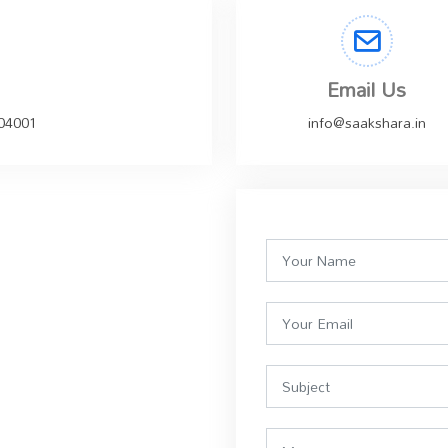
Email Us
504001
info@saakshara.in