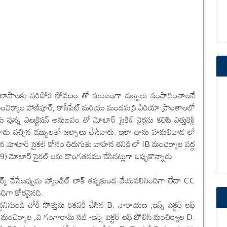
ు తన విలాసాలకు సరిపోక పోవటం తో సులబంగా డబ్బులు సంపాదించాలనే
ంచిర్యాల హాజీపూర్, కాసీపేట్ మరియు మందమర్రి ఏరియా ప్రాంతాలలో
న్న ఎలక్ర్టిషన్ అనుబవం తో మోటార్ సైకిళ్ వైర్లను కలిపి ఎత్తుకెళ్లి
వాడు వచ్చిన డబ్బులతో జల్సాలు చేసేవారు. ఇలా తాను హమలివాడ లో
సిన మోటార్ సైకల్ కోసం తిరుగుతు వాహన తనికి లో IB మంచెర్యాల వద్ద
(09) మోటార్ సైకల్ లను దొంగతనము చేసినట్లుగా ఒప్పుకొన్నాడు
క్ చేసేటప్పుడు హ్యాండిల్ లాక్ తప్పకుండ వేయవలిసిందిగా లేదా CC
ందిగా కోరనైనది.
దనినుండి చోరీ సొత్తును రికవరీ చేసిన B. నారాయణ ,ఇన్స్ పెక్టర్ ఆఫ్
మంచిర్యాల ,ఏ గంగారామ్ సబ్ -ఇన్స్ పెక్టర్ ఆఫ్ పోలిస్ మంచిర్యాల D.