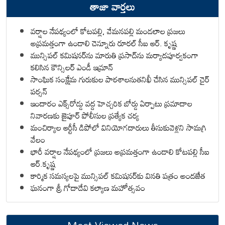
తాజా వార్తలు
వర్షాల నేపథ్యంలో కోటపల్లి, వేమనపల్లి మండలాల ప్రజలు
అప్రమత్తంగా ఉండాలి చెన్నూరు రూరల్ సీఐ ఆర్. కృష్ణ
మున్సిపల్ కమిషనర్‌ను మారుతి ప్రసాద్‌ను మర్యాదపూర్వకంగా
కలిసిన కౌన్సిలర్ ఎండీ ఇమ్రాన్ ​
సాంఘిక సంక్షేమ గురుకుల పాఠశాలనుతనిఖీ చేసిన మున్సిపల్ చైర్
పర్సన్
ఇందారం ఎక్స్‌రోడ్డు వద్ద హెచ్చరిక బోర్డు ఏర్పాటు ప్రమాదాల
నివారణకు జైపూర్ పోలీసుల ప్రత్యేక చర్య
మంచిర్యాల ఆర్టీసీ డిపోలో వినియోగదారులు తీసుకువెళ్లని సామగ్రి
వేలం
భారీ వర్షాల నేపథ్యంలో ప్రజలు అప్రమత్తంగా ఉండాలి కోటపల్లి సీఐ
ఆర్.కృష్ణ
కార్మిక సమస్యలపై మున్సిపల్ కమిషనర్‌కు వినతి పత్రం అందజేత
ఘనంగా శ్రీ గోదాదేవి కల్యాణ మహోత్సవం