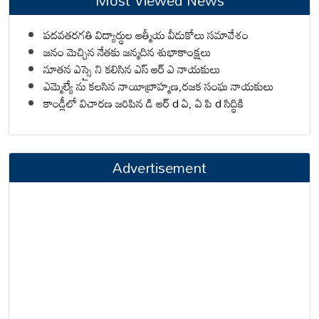
Most Viewed News
పదవతరగతి విద్యార్థుల ఆత్మీయ వీడుకోలు సమావేశం
జనం మెచ్చిన నేతకు జన్మదిన శుభాకాంక్షలు
నూతన ఎస్సై ని కలిసిన ఎస్ ఆర్ ఎ నాయకులు
ఎమ్మెల్యే ను కలసిన నాయీబ్రాహ్మణ,రజక సంఘ నాయకులు
కాండ్లీలో విచారణ జరిపిన డి ఆర్ d ఏ, ఏ పి d సిద్ధికి
Advertisement