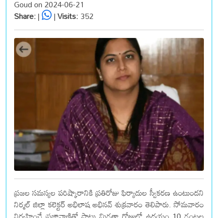
Goud on 2024-06-21
Share:
|
|
Visits:
352
ప్రజల సమస్యల పరిష్కారానికి ప్రతిరోజు ఫిర్యాదుల స్వీకరణ ఉంటుందని
నిర్మల్ జిల్లా కలెక్టర్ అభిలాష అభినవ్ శుక్రవారం తెలిపారు. సోమవారం
నిర్వహించే ప్రజావాణితో పాటు మిగతా రోజుల్లో ఉదయం 10 గంటల