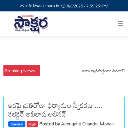
info@saakshara.in
8/8/2026 - 7:59:26: PM
షాల నేపథ్యంలో కోటపల్లి, వేమనపల్లి మండలాల ప్రజలు అప్రమత్తంగా ఉండాలి చెన్నూర
Breaking News
ఇకపై ప్రతిరోజు ఫిర్యాదుల స్వీకరణ ....
కలెక్టర్ అభిలాష అభినవ్
Posted by
Aenuganti Chandra Mohan
General
నిర్మల్