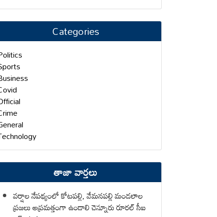
Categories
Politics
Sports
Business
Covid
Official
Crime
General
Technology
తాజా వార్తలు
వర్షాల నేపథ్యంలో కోటపల్లి, వేమనపల్లి మండలాల
ప్రజలు అప్రమత్తంగా ఉండాలి చెన్నూరు రూరల్ సీఐ