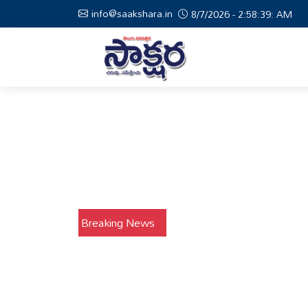
info@saakshara.in
8/7/2026 - 2:58:40: AM
Breaking News