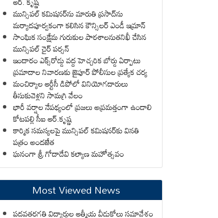
ఆర్. కృష్ణ
మున్సిపల్ కమిషనర్‌ను మారుతి ప్రసాద్‌ను
మర్యాదపూర్వకంగా కలిసిన కౌన్సిలర్ ఎండీ ఇమ్రాన్ ​
సాంఘిక సంక్షేమ గురుకుల పాఠశాలనుతనిఖీ చేసిన
మున్సిపల్ చైర్ పర్సన్
ఇందారం ఎక్స్‌రోడ్డు వద్ద హెచ్చరిక బోర్డు ఏర్పాటు
ప్రమాదాల నివారణకు జైపూర్ పోలీసుల ప్రత్యేక చర్య
మంచిర్యాల ఆర్టీసీ డిపోలో వినియోగదారులు
తీసుకువెళ్లని సామగ్రి వేలం
భారీ వర్షాల నేపథ్యంలో ప్రజలు అప్రమత్తంగా ఉండాలి
కోటపల్లి సీఐ ఆర్.కృష్ణ
కార్మిక సమస్యలపై మున్సిపల్ కమిషనర్‌కు వినతి
పత్రం అందజేత
ఘనంగా శ్రీ గోదాదేవి కల్యాణ మహోత్సవం
Most Viewed News
పదవతరగతి విద్యార్థుల ఆత్మీయ వీడుకోలు సమావేశం