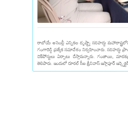
రాబోయే అసెంబ్లీ ఎన్నికల దృష్ట్యా సరిహద్దు మహారాష్ట్ర
గంగారెడ్డి ప్రత్యేక సమావేశం నిర్వహించారు. సరిహద్దు ప్
చెక్‌పోస్టులు ఏర్పాటు చేస్తామన్నారు. గంజాయి, మాదక
తెలిపారు. ఇందులో రూరల్ సీఐ శ్రీనివాస్ ఇస్లాపూర్ ఇన్స్పెక్