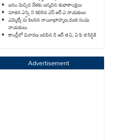
జనం మెచ్చిన నేతకు జన్మదిన శుభాకాంక్షలు
నూతన ఎస్సై ని కలిసిన ఎస్ ఆర్ ఎ నాయకులు
ఎమ్మెల్యే ను కలసిన నాయీబ్రాహ్మణ,రజక సంఘ
నాయకులు
కాండ్లీలో విచారణ జరిపిన డి ఆర్ d ఏ, ఏ పి d సిద్ధికి
Advertisement