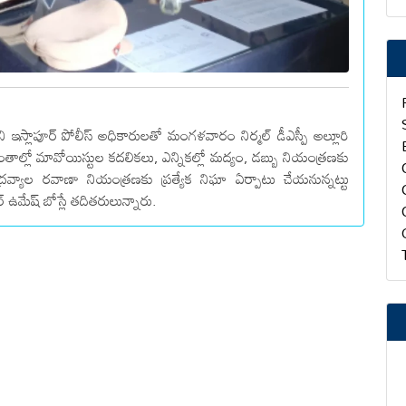
లోని ఇస్లాపూర్ పోలీస్ అధికారులతో మంగళవారం నిర్మల్ డీఎస్పీ అల్లూరి
రాంతాల్లో మావోయిస్టుల కదలికలు, ఎన్నికల్లో మద్యం, డబ్బు నియంత్రణకు
ద్రవ్యాల రవాణా నియంత్రణకు ప్రత్యేక నిఘా ఏర్పాటు చేయనున్నట్టు
టర్ ఉమేష్ బోస్లే తదితరులున్నారు.