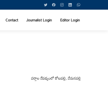
Contact
Journalist Login
Editor Login
వర్షాల నేపథ్యంలో కోటపల్లి, వేమనపల్లి మండలాల ప్రజలు అప్రమత్తం