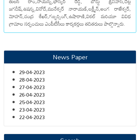
తులసి రాం,సాయన్న,భాస్కర్ రెడ్డి, బొడ్డు శ్రీనివాస్,చెట్ల
జగదీష్,ఉషన్న,వినోద్,మునేశ్వర్ నారాయణ్,లక్ష్మీన్,అంగ రాజేశ్వర్,
మోహన్,చంద్ర శేఖర్,గబ్బర్సింగ్,ఉషారాణి,విఠల్ మరియూ వివిధ
గ్రామాల సర్పంచులు ఎంపీటీసీలు కార్యకర్తలు తదితరులు పాల్గొన్నారు.
News Paper
29-04-2023
28-04-2023
27-04-2023
26-04-2023
25-04-2023
23-04-2023
22-04-2023