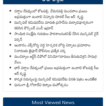
వర్షాల నేపథ్యంలో కోటపల్లి, వేమనపల్లి మండలాల ప్రజలు
అప్రమత్తంగా ఉండాలి చెన్నూరు రూరల్ సీఐ ఆర్. కృష్ణ
మున్సిపల్ కమిషనర్‌ను మారుతి ప్రసాద్‌ను మర్యాదపూర్వకంగా
కలిసిన కౌన్సిలర్ ఎండీ ఇమ్రాన్ ​
సాంఘిక సంక్షేమ గురుకుల పాఠశాలనుతనిఖీ చేసిన మున్సిపల్ చైర్
పర్సన్
ఇందారం ఎక్స్‌రోడ్డు వద్ద హెచ్చరిక బోర్డు ఏర్పాటు ప్రమాదాల
నివారణకు జైపూర్ పోలీసుల ప్రత్యేక చర్య
మంచిర్యాల ఆర్టీసీ డిపోలో వినియోగదారులు తీసుకువెళ్లని సామగ్రి
వేలం
భారీ వర్షాల నేపథ్యంలో ప్రజలు అప్రమత్తంగా ఉండాలి కోటపల్లి సీఐ
ఆర్.కృష్ణ
కార్మిక సమస్యలపై మున్సిపల్ కమిషనర్‌కు వినతి పత్రం అందజేత
ఘనంగా శ్రీ గోదాదేవి కల్యాణ మహోత్సవం
Most Viewed News