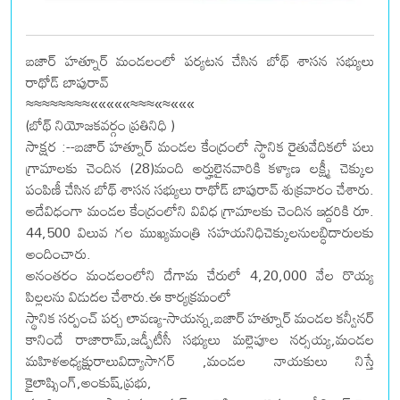
బజార్ హత్నూర్ మండలంలో పర్యటన చేసిన బోథ్ శాసన సభ్యులు
రాథోడ్ బాపురావ్
≈≈≈≈≈≈≈≈«««««≈≈≈«≈«««
(బోథ్ నియోజకవర్గం ప్రతినిధి )
సాక్షర :--బజార్ హత్నూర్ మండల కేంద్రంలో స్థానిక రైతువేదికలో పలు
గ్రామాలకు చెందిన (28)మంది అర్హులైనవారికి కళ్యాణ లక్ష్మీ చెక్కుల
పంపిణీ చేసిన బోథ్ శాసన సభ్యులు రాథోడ్ బాపురావ్ శుక్రవారం చేశారు.
అదేవిధంగా మండల కేంద్రంలోని వివిధ గ్రామాలకు చెందిన ఇద్దరికి రూ.
44,500 విలువ గల ముఖ్యమంత్రి సహయనిధిచెక్కులనులబ్ధిదారులకు
అందించారు.
అనంతరం మండలంలోని దేగామ చేరులో 4,20,000 వేల రొయ్య
పిల్లలను విడుదల చేశారు.ఈ కార్యక్రమంలో
స్థానిక సర్పంచ్ పర్చ లావణ్య-సాయన్న,బజార్ హత్నూర్ మండల కన్వీనర్
కానిందే రాజారామ్,జడ్పీటీసీ సభ్యులు మల్లెపూల నర్సయ్య,మండల
మహిళఅధ్యక్షురాలువిద్యాసాగర్ ,మండల నాయకులు నిస్తే
కైలాష్సింగ్,అంకుష్,ప్రభు,