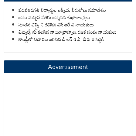
పదవతరగతి విద్యార్థుల ఆత్మీయ వీడుకోలు సమావేశం
జనం మెచ్చిన నేతకు జన్మదిన శుభాకాంక్షలు
నూతన ఎస్సై ని కలిసిన ఎస్ ఆర్ ఎ నాయకులు
ఎమ్మెల్యే ను కలసిన నాయీబ్రాహ్మణ,రజక సంఘ నాయకులు
కాండ్లీలో విచారణ జరిపిన డి ఆర్ d ఏ, ఏ పి d సిద్ధికి
Advertisement