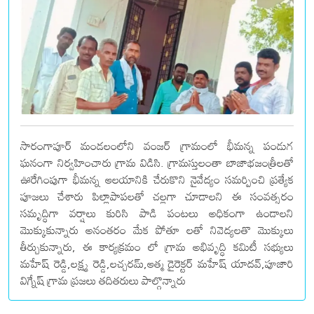
సారంగాపూర్ మండలంలోని వంజర్ గ్రామంలో భీమన్న పండుగ
ఘనంగా నిర్వహించారు గ్రామ విడిసి. గ్రామస్తులంతా బాజాభజంత్రీలతో
ఊరేగింపుగా భీమన్న ఆలయానికి చేరుకొని నైవేద్యం సమర్పించి ప్రత్యేక
పూజలు చేశారు పిల్లాపాపలతో చల్లగా చూడాలని ఈ సంవత్సరం
సమృద్ధిగా వర్షాలు కురిసి పాడి పంటలు అధికంగా ఉండాలని
మొక్కుకున్నారు అనంతరం మేక పోతూ లతో నివెద్యలతొ మొక్కులు
తీర్చుకున్నారు, ఈ కార్యక్రమం లో గ్రామ అభివృద్ధి కమిటీ సభ్యులు
మహేష్ రెడ్డి,లక్ష్మ రెడ్డి,లచ్చరమ్,ఆత్మ డైరెక్టర్ మహేష్ యాదవ్,పూజారి
విగ్నేష్ గ్రామ ప్రజలు తదితరులు పాల్గొన్నారు