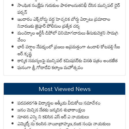
సాంఘిక సంక్షేమ గురుకుల పాఠశాలనుతనిఖీ చేసిన మున్సిపల్ చైర్
పర్సన్
ఇందారం ఎక్స్‌రోడ్డు వద్ద హెచ్చరిక బోర్డు ఏర్పాటు ప్రమాదాల
నివారణకు జైపూర్ పోలీసుల ప్రత్యేక చర్య
మంచిర్యాల ఆర్టీసీ డిపోలో వినియోగదారులు తీసుకువెళ్లని సామగ్రి
వేలం
భారీ వర్షాల నేపథ్యంలో ప్రజలు అప్రమత్తంగా ఉండాలి కోటపల్లి సీఐ
ఆర్.కృష్ణ
కార్మిక సమస్యలపై మున్సిపల్ కమిషనర్‌కు వినతి పత్రం అందజేత
ఘనంగా శ్రీ గోదాదేవి కల్యాణ మహోత్సవం
Most Viewed News
పదవతరగతి విద్యార్థుల ఆత్మీయ వీడుకోలు సమావేశం
జనం మెచ్చిన నేతకు జన్మదిన శుభాకాంక్షలు
నూతన ఎస్సై ని కలిసిన ఎస్ ఆర్ ఎ నాయకులు
ఎమ్మెల్యే ను కలసిన నాయీబ్రాహ్మణ,రజక సంఘ నాయకులు