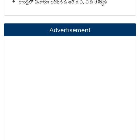
కాండ్లీలో విచారణ జరిపిన డి ఆర్ d ఏ, ఏ పి d సిద్ధికి
Advertisement