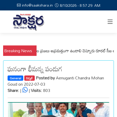
info@saakshara.in
8/10/2026 - 8:57:30: AM
ి, వేమనపల్లి మండలాల ప్రజలు అప్రమత్తంగా ఉండాలి చెన్నూరు రూరల్ సీఐ ఆర్. కృష్
Breaking News
ఘనంగా భీమన్న పండుగ
Posted by
Aenuganti Chandra Mohan
General
నిర్మల్
Goud on 2022-07-03
Share:
|
|
Visits:
803