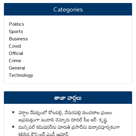
Categories
Politics
Sports
Business
Covid
Official
Crime
General
Technology
తాజా వార్తలు
వర్షాల నేపథ్యంలో కోటపల్లి, వేమనపల్లి మండలాల ప్రజలు
అప్రమత్తంగా ఉండాలి చెన్నూరు రూరల్ సీఐ ఆర్. కృష్ణ
మున్సిపల్ కమిషనర్‌ను మారుతి ప్రసాద్‌ను మర్యాదపూర్వకంగా
కలిసిన కౌన్సిలర్ ఎండీ ఇమ్రాన్ ​