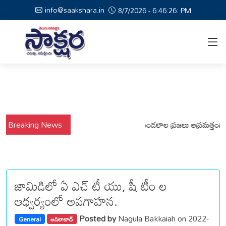
info@saakshara.in
8/7/2026 - 6:46:26: PM
Breaking News
వర్షాల నేపథ్యంలో కోటపల్లి, వేమనపల్లి మండలాల ప్రజలు అప్రమత్తంగా ఉండా
జామిడిలో ఏ ఎచ్ టీ యు, షీ టీం ల
ఆధ్వర్యంలో అవగాహన.
Posted by
Nagula Bakkaiah on 2022-
General
ఆదిలాబాద్