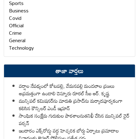
Sports
Business
Covid
Official
Crime
General
Technology
తాజా వార్తలు
వర్షాల నేపథ్యంలో కోటపల్లి, వేమనపల్లి మండలాల ప్రజలు
అప్రమత్తంగా ఉండాలి చెన్నూరు రూరల్ సీఐ ఆర్. కృష్ణ
మున్సిపల్ కమిషనర్‌ను మారుతి ప్రసాద్‌ను మర్యాదపూర్వకంగా
కలిసిన కౌన్సిలర్ ఎండీ ఇమ్రాన్ ​
సాంఘిక సంక్షేమ గురుకుల పాఠశాలనుతనిఖీ చేసిన మున్సిపల్ చైర్
పర్సన్
ఇందారం ఎక్స్‌రోడ్డు వద్ద హెచ్చరిక బోర్డు ఏర్పాటు ప్రమాదాల
నివారణకు జైపూర్ పోలీసుల ప్రత్యేక చర్య