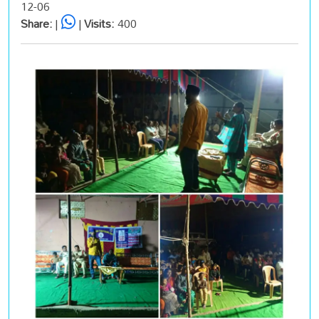
12-06
Share:
|
|
Visits:
400