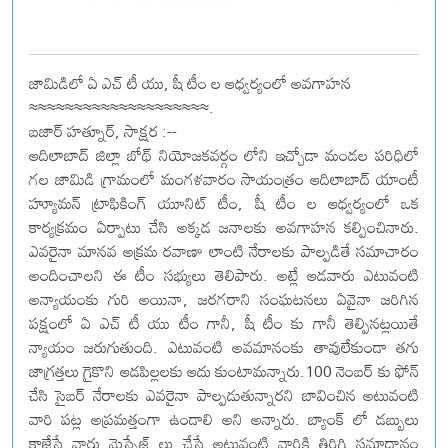
జామిడిలో ఏ ఎచ్ టీ యు, షీ టీం ల ఆధ్వర్యంలో అవగాహన
≈≈≈≈≈≈≈≈≈≈≈≈≈≈≈≈≈≈≈≈.
బజార్ హత్నూర్, సాక్షర :--
ఆదిలాబాద్ జిల్లా బోథ్ నియోజకవర్గం లోని ఇచ్చోడా మండల పరిధిలో
గల జామిడి గ్రామంలో మంగళవారం సాయంత్రం ఆదిలాబాద్ యాంటీ
హ్యూమన్ ట్రాఫికింగ్ యూనిట్ టీం, షీ టీం ల ఆధ్వర్యంలో ఒక
కార్యక్రమం ఏర్పాటు చేసి అక్కడ జనాలకు అవగాహన కల్పించినారు.
ఎవరైనా మానవ అక్రమ రవాణా లాంటి నేరాలకు పాల్పడితే సమాచారం
అందించాలని ఈ టీం సభ్యులు తెలిపారు. అట్లే ఆడవారు ఎటువంటి
అన్యాయంకు గురి అయినా, జరగరాని సంఘటనలు ఏవైనా జరిగిన
పక్షంలో ఏ ఎచ్ టీ యు టీం గానీ, షీ టీం కు గానీ తెల్పినట్లయితే
న్యాయం జరుగుతుంది. ఎటువంటి అవమానంకు తావులేకుండా తగు
జాగ్రత్తలు గైకొని ఆడపిల్లలకు ఆదు కుంటామన్నారు.100 నెంబర్ కు ఫోన్
చేసి సైబర్ నేరాలకు ఎవరైనా పాల్పడుతున్నారని బావించిన అటువంటి
వారి పట్ల అప్రమత్తంగా ఉండాలి అని అన్నారు. బ్యాంక్ లో డబ్బులు
కాజేసే వారు మెస్సేజ్ లు చేస్తే అటువంటి వారికి తిరిగి సమాధానం