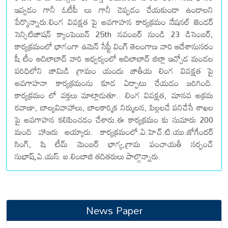
ఇవ్వడం గానీ ఓటీపీ లు గానీ చెప్పడం చేయకుండా ఉండాలని
పేర్కొన్నారు.లింగ వివక్షత పై అవగాహన కార్యక్రమం నేషనల్ జెండర్
సెన్సిటిజాషన్ క్యాంపెయిన్ 25th నవంబర్ నుండి 23 డిసెంబర్,
కార్యక్రమంలో భాగంగా ఉమెన్ సేఫ్టీ వింగ్ తెలంగాణ వారి ఆదేశానుసరం
షీ టీం ఆదిలాబాద్ వారి ఆధ్వర్యంలో ఆదిలాబాద్ జిల్లా ఇచ్చోడ మండల
పరిధిలోని జామిడి గ్రామం యందు జాతీయ లింగ వివక్షత పై
అవగాహనా కార్యక్రమంను కూడ ఏర్పాటు చేయడం జరిగింది.
కార్యక్రమం లో వక్తలు మాట్లాడుతూ.. లింగ వివక్షత, మానవ అక్రమ
రవాణా, బాల్యవివాహాలు, బాలకార్మిక నిర్ములన, పిల్లలచే పనిచేసే శాఖల
పై అవగాహన కలిపించడం చేశారు.ఈ కార్యక్రమం కు సుమారు 200
మంది హాజరు అయ్యారు. కార్యక్రమంలో.ఏ.హెచ్.టి.యు.జోగేందర్
సింగ్, షి టీమ్ మెంబర్ భాగ్య,గ్రామ పంచాయతీ సర్పంచ్
సుభాష్,ఏ.యస్. ఐ.లింబాజి తదితరులు పాల్గొన్నారు.
News Paper