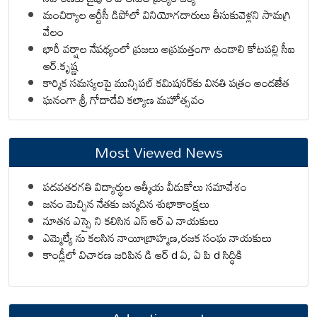
మంచిర్యాల ఆర్టీసీ డిపోలో వినియోగదారులు తీసుకువెళ్లని సామగ్రి
వేలం
భారీ వర్షాల నేపథ్యంలో ప్రజలు అప్రమత్తంగా ఉండాలి కోటపల్లి సీఐ
ఆర్.కృష్ణ
కార్మిక సమస్యలపై మున్సిపల్ కమిషనర్‌కు వినతి పత్రం అందజేత
ఘనంగా శ్రీ గోదాదేవి కల్యాణ మహోత్సవం
Most Viewed News
పదవతరగతి విద్యార్థుల ఆత్మీయ వీడుకోలు సమావేశం
జనం మెచ్చిన నేతకు జన్మదిన శుభాకాంక్షలు
నూతన ఎస్సై ని కలిసిన ఎస్ ఆర్ ఎ నాయకులు
ఎమ్మెల్యే ను కలసిన నాయీబ్రాహ్మణ,రజక సంఘ నాయకులు
కాండ్లీలో విచారణ జరిపిన డి ఆర్ d ఏ, ఏ పి d సిద్ధికి