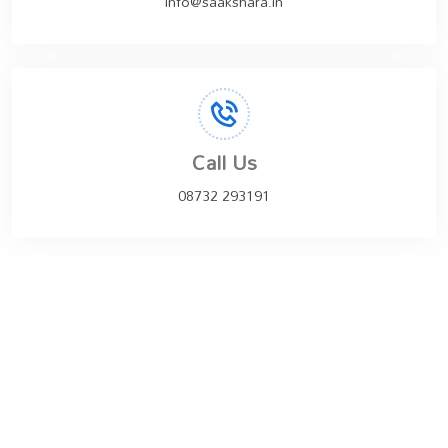
info@saakshara.in
Call Us
08732 293191