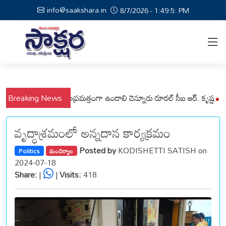
info@saakshara.in
8/7/2026 - 1:49:6: PM
్లి మండలాల ప్రజలు అప్రమత్తంగా ఉండాలి చెన్నూరు రూరల్ సీఐ ఆర్. కృష్ణ
Breaking News
మున్సి
వృద్ధాశ్రమంలో అన్నదాన కార్యక్రమం
Posted by
KODISHETTI SATISH on
Politics
మంచిర్యాల
2024-07-18
Share:
|
|
Visits:
418