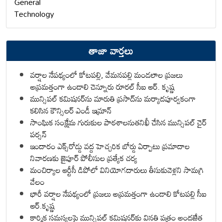
General
Technology
తాజా వార్తలు
వర్షాల నేపథ్యంలో కోటపల్లి, వేమనపల్లి మండలాల ప్రజలు
అప్రమత్తంగా ఉండాలి చెన్నూరు రూరల్ సీఐ ఆర్. కృష్ణ
మున్సిపల్ కమిషనర్‌ను మారుతి ప్రసాద్‌ను మర్యాదపూర్వకంగా
కలిసిన కౌన్సిలర్ ఎండీ ఇమ్రాన్ ​
సాంఘిక సంక్షేమ గురుకుల పాఠశాలనుతనిఖీ చేసిన మున్సిపల్ చైర్
పర్సన్
ఇందారం ఎక్స్‌రోడ్డు వద్ద హెచ్చరిక బోర్డు ఏర్పాటు ప్రమాదాల
నివారణకు జైపూర్ పోలీసుల ప్రత్యేక చర్య
మంచిర్యాల ఆర్టీసీ డిపోలో వినియోగదారులు తీసుకువెళ్లని సామగ్రి
వేలం
భారీ వర్షాల నేపథ్యంలో ప్రజలు అప్రమత్తంగా ఉండాలి కోటపల్లి సీఐ
ఆర్.కృష్ణ
కార్మిక సమస్యలపై మున్సిపల్ కమిషనర్‌కు వినతి పత్రం అందజేత