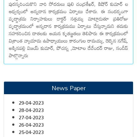
పురస్కరించుకొని వారి సోదరులు పులి చంద్రశేఖర్, కిషోర్ కుమార్ ల
ఆధ్వర్యంలో అన్నదాన కార్యక్రమం ఏర్పాటు చేశారు. ఈ సందర్భంగా
వృద్ధాశ్రమ నిర్వాహకులు డాక్టర్ సత్తయ్య మాట్లాడుతూ ప్రతిరోజు
వృద్ధాశ్రమంలో అన్నదాన కార్యక్రమము ఏర్పాటు చేస్తున్నామని తమకు
సహకరించిన దాతలకు ఆయన కృతజ్ఞతలు తెలిపారు ఈ కార్యక్రమంలో
విశ్రాంత వ్యాయామ ఉపాధ్యాయులు కారంగుల రామయ్య, రెబ్బెన నగేష్,
అక్కినపల్లి విజయ్ కుమార్, పోచన్న ,మోటాల దేవేందర్ రాజు, సందీప్
పాల్గొన్నారు
News Paper
29-04-2023
28-04-2023
27-04-2023
26-04-2023
25-04-2023