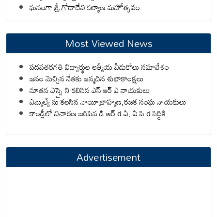
ఘనంగా శ్రీ గోదాదేవి కల్యాణ మహోత్సవం
Most Viewed News
పదవతరగతి విద్యార్థుల ఆత్మీయ వీడుకోలు సమావేశం
జనం మెచ్చిన నేతకు జన్మదిన శుభాకాంక్షలు
నూతన ఎస్సై ని కలిసిన ఎస్ ఆర్ ఎ నాయకులు
ఎమ్మెల్యే ను కలసిన నాయీబ్రాహ్మణ,రజక సంఘ నాయకులు
కాండ్లీలో విచారణ జరిపిన డి ఆర్ d ఏ, ఏ పి d సిద్ధికి
Advertisement