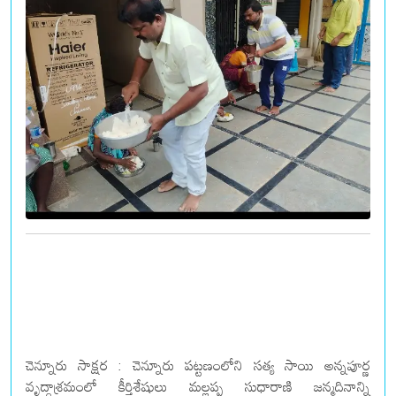
చెన్నూరు సాక్షర : చెన్నూరు పట్టణంలోని సత్య సాయి అన్నపూర్ణ
వృద్ధాశ్రమంలో కీర్తిశేషులు మల్లప్ప సుధారాణి జన్మదినాన్ని