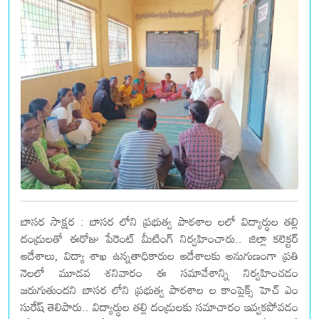
బాసర సాక్షర : బాసర లోని ప్రభుత్వ పాఠశాల లలో విద్యార్థుల తల్లి
దండ్రులతో ఈరోజు పేరెంట్ మీటింగ్ నిర్వహించారు.. జిల్లా కలెక్టర్
ఆదేశాలు, విద్యా శాఖ ఉన్నతాధికారుల ఆదేశాలకు అనుగుణంగా ప్రతి
నెలలో మూడవ శనివారం ఈ సమావేశాన్ని నిర్వహించడం
జరుగుతుందని బాసర లోని ప్రభుత్వ పాఠశాల ల కాంప్లెక్స్ హెచ్ ఎం
సురేష్ తెలిపారు.. విద్యార్థుల తల్లి దండ్రులకు సమాచారం ఇవ్వకపోవడం