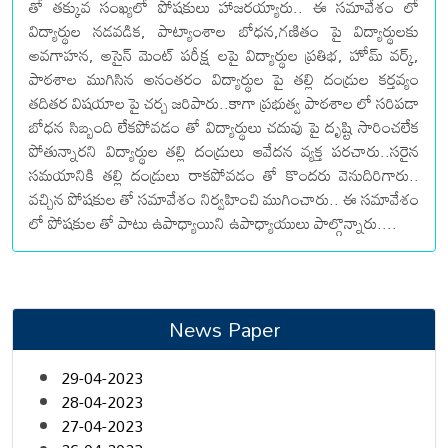
తో తక్కువ సంఖ్యలో పోషకులు హాజరయ్యారు.. ఈ సమావేశం లో
విద్యార్థుల నడవడిక, పాట్యాంశాల బోధన,గణితం పై విద్యార్థులకు
అవగాహన, అసైన్ మెంట్ పరీక్ష లపై విద్యార్థుల ప్రతిభ, హోమ్ వర్క్,
పాఠశాల ముగిసిన అనంతరం విద్యార్థుల పై తల్లి దండ్రుల కర్తవ్యం
తదితర విషయాల పై చర్చ జరిపారు..కాగా ప్రభుత్వ పాఠశాల లో సరిపడా
బోధన సిబ్బంది లేకపోవడం తో విద్యార్థులు చదువు పై దృష్టి సారించలేక
పోతున్నారని విద్యార్థుల తల్లి దండ్రులు ఆవేదన వ్యక్త పరచారు..సరైన
సమయానికి తల్లి దండ్రులు రాకపోవడం తో కొందరు వెనుదిరిగారు..
వచ్చిన పోషకుల తో సమావేశం నిర్వహించి ముగించారు.. ఈ సమావేశం
లో పోషకుల తో పాటు ఉపాధ్యాయిని ఉపాధ్యాయులు పాల్గొన్నారు....
News Paper
29-04-2023
28-04-2023
27-04-2023