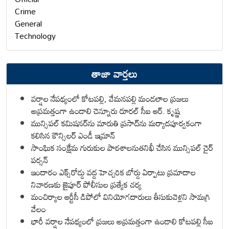
Crime
General
Technology
తాజా వార్తలు
వర్షాల నేపథ్యంలో కోటపల్లి, వేమనపల్లి మండలాల ప్రజలు
అప్రమత్తంగా ఉండాలి చెన్నూరు రూరల్ సీఐ ఆర్. కృష్ణ
మున్సిపల్ కమిషనర్‌ను మారుతి ప్రసాద్‌ను మర్యాదపూర్వకంగా
కలిసిన కౌన్సిలర్ ఎండీ ఇమ్రాన్ ​
సాంఘిక సంక్షేమ గురుకుల పాఠశాలనుతనిఖీ చేసిన మున్సిపల్ చైర్
పర్సన్
ఇందారం ఎక్స్‌రోడ్డు వద్ద హెచ్చరిక బోర్డు ఏర్పాటు ప్రమాదాల
నివారణకు జైపూర్ పోలీసుల ప్రత్యేక చర్య
మంచిర్యాల ఆర్టీసీ డిపోలో వినియోగదారులు తీసుకువెళ్లని సామగ్రి
వేలం
భారీ వర్షాల నేపథ్యంలో ప్రజలు అప్రమత్తంగా ఉండాలి కోటపల్లి సీఐ