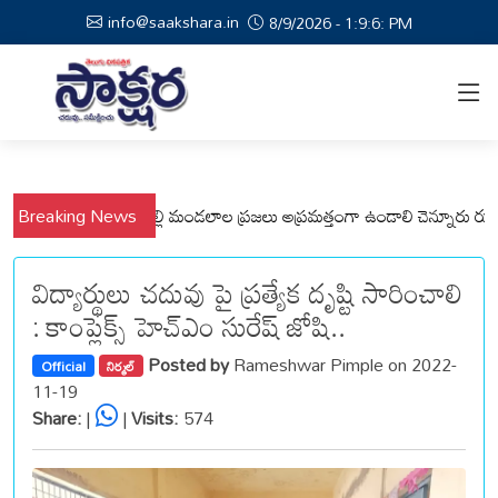
info@saakshara.in
8/9/2026 - 1:9:7: PM
లో కోటపల్లి, వేమనపల్లి మండలాల ప్రజలు అప్రమత్తంగా ఉండాలి చెన్నూరు రూరల్ సీఐ
Breaking News
విద్యార్థులు చదువు పై ప్రత్యేక దృష్టి సారించాలి
: కాంప్లెక్స్ హెచ్ఎం సురేష్ జోషి..
Posted by
Rameshwar Pimple on 2022-
Official
నిర్మల్
11-19
Share:
|
|
Visits:
574