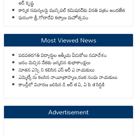
ఆర్.కృష్ణ
కార్మిక సమస్యలపై మున్సిపల్ కమిషనర్‌కు వినతి పత్రం అందజేత
ఘనంగా శ్రీ గోదాదేవి కల్యాణ మహోత్సవం
Most Viewed News
పదవతరగతి విద్యార్థుల ఆత్మీయ వీడుకోలు సమావేశం
జనం మెచ్చిన నేతకు జన్మదిన శుభాకాంక్షలు
నూతన ఎస్సై ని కలిసిన ఎస్ ఆర్ ఎ నాయకులు
ఎమ్మెల్యే ను కలసిన నాయీబ్రాహ్మణ,రజక సంఘ నాయకులు
కాండ్లీలో విచారణ జరిపిన డి ఆర్ d ఏ, ఏ పి d సిద్ధికి
Advertisement