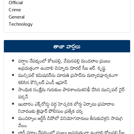
Official
Crime
General
Technology
తాజా వార్తలు
వర్షాల నేపథ్యంలో కోటపల్లి, వేమనపల్లి మండలాల ప్రజలు
అప్రమత్తంగా ఉండాలి చెన్నూరు రూరల్ సీఐ ఆర్. కృష్ణ
మున్సిపల్ కమిషనర్‌ను మారుతి ప్రసాద్‌ను మర్యాదపూర్వకంగా
కలిసిన కౌన్సిలర్ ఎండీ ఇమ్రాన్ ​
సాంఘిక సంక్షేమ గురుకుల పాఠశాలనుతనిఖీ చేసిన మున్సిపల్ చైర్
పర్సన్
ఇందారం ఎక్స్‌రోడ్డు వద్ద హెచ్చరిక బోర్డు ఏర్పాటు ప్రమాదాల
నివారణకు జైపూర్ పోలీసుల ప్రత్యేక చర్య
మంచిర్యాల ఆర్టీసీ డిపోలో వినియోగదారులు తీసుకువెళ్లని సామగ్రి
వేలం
భారీ వర్షాల నేపథ్యంలో ప్రజలు అప్రమత్తంగా ఉండాలి కోటపల్లి సీఐ