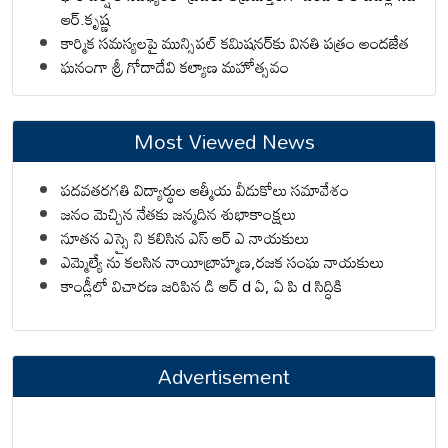
ఆర్.కృష్ణ
కార్మిక సమస్యలపై మున్సిపల్ కమిషనర్‌కు వినతి పత్రం అందజేత
ఘనంగా శ్రీ గోదాదేవి కల్యాణ మహోత్సవం
Most Viewed News
పదవతరగతి విద్యార్థుల ఆత్మీయ వీడుకోలు సమావేశం
జనం మెచ్చిన నేతకు జన్మదిన శుభాకాంక్షలు
నూతన ఎస్సై ని కలిసిన ఎస్ ఆర్ ఎ నాయకులు
ఎమ్మెల్యే ను కలసిన నాయీబ్రాహ్మణ,రజక సంఘ నాయకులు
కాండ్లీలో విచారణ జరిపిన డి ఆర్ d ఏ, ఏ పి d సిద్ధికి
Advertisement