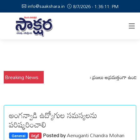
info@saakshara.in
8/7/2026 - 1:36:12: PM
వర్షాల నేపథ్యంలో కోటపల్లి, వేమనపల్లి మండలాల ప్రజలు అప్రమత్తంగా ఉండాలి చెన్
Breaking News
అంగన్వాడి ఉద్యోగుల సమస్యలను
పరిష్కరించాలి
Posted by
Aenuganti Chandra Mohan
General
నిర్మల్