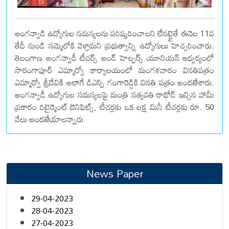
అంగన్వాడి ఉద్యోగుల సమస్యలను పరిష్కరించాలని లేనట్టైతే ఈనెల 11వ
తేదీ నుండి సమ్మెలోకి వెళ్తామని ప్రభుత్వాన్ని ఉద్యోగులు హెచ్చరించారు.
తెలంగాణ అంగన్వాడీ టీచర్స్ అండ్ హెల్పర్స్ యూనియన్ ఆధ్వర్యంలో
సారంగాపూర్ ఎమ్మార్వో కార్యాలయంలో మంగళవారం వినతిపత్రం
ఎమ్మార్వో శ్రీదేవికి అలాగే డిఎస్పి గంగారెడ్డికి వినతి పత్రం అందజేశారు.
అంగన్వాడీ ఉద్యోగుల సమస్యలపై మంత్రి సత్యవతి రాథోడ్ ఇచ్చిన హామీ
ప్రకారం రిటైర్మెంట్ బెనిఫిట్స్, టీచర్లకు ఒక లక్ష మినీ టీచర్లకు రూ. 50
వేలు అందజేయాలన్నారు.
News Paper
29-04-2023
28-04-2023
27-04-2023