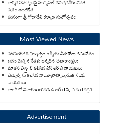
కార్మిక సమస్యలపై మున్సిపల్ కమిషనర్‌కు వినతి
పత్రం అందజేత
ఘనంగా శ్రీ గోదాదేవి కల్యాణ మహోత్సవం
Most Viewed News
పదవతరగతి విద్యార్థుల ఆత్మీయ వీడుకోలు సమావేశం
జనం మెచ్చిన నేతకు జన్మదిన శుభాకాంక్షలు
నూతన ఎస్సై ని కలిసిన ఎస్ ఆర్ ఎ నాయకులు
ఎమ్మెల్యే ను కలసిన నాయీబ్రాహ్మణ,రజక సంఘ
నాయకులు
కాండ్లీలో విచారణ జరిపిన డి ఆర్ d ఏ, ఏ పి d సిద్ధికి
Advertisement