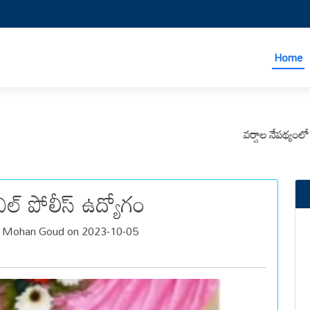
Home
వర్షాల నేపథ్యంలో కోటపల
ల్ పోలీస్ ఉద్యోగం
a Mohan Goud on 2023-10-05