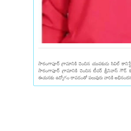
సారంగాపూర్ గ్రామానికి చెందిన యువకుడు సివిల్ కానిస్ట
సారంగాపూర్ గ్రామానికి చెందిన టీచర్ శ్రీనివాస్ గౌడ
ఈయనకు ఉద్యోగం రావడంతో పలువురు వారికి అభినందనలు