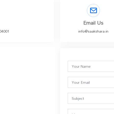
Email Us
504001
info@saakshara.in