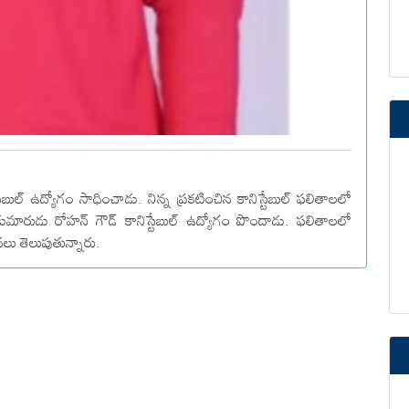
ేబుల్ ఉద్యోగం సాధించాడు. నిన్న ప్రకటించిన కానిస్టేబుల్ ఫలితాలలో
్ కుమారుడు రోహన్ గౌడ్ కానిస్టేబుల్ ఉద్యోగం పొందాడు. ఫలితాలలో
 తెలుపుతున్నారు.