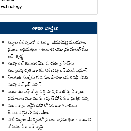
Technology
తాజా వార్తలు
వర్షాల నేపథ్యంలో కోటపల్లి, వేమనపల్లి మండలాల
ప్రజలు అప్రమత్తంగా ఉండాలి చెన్నూరు రూరల్ సీఐ
ఆర్. కృష్ణ
మున్సిపల్ కమిషనర్‌ను మారుతి ప్రసాద్‌ను
మర్యాదపూర్వకంగా కలిసిన కౌన్సిలర్ ఎండీ ఇమ్రాన్ ​
సాంఘిక సంక్షేమ గురుకుల పాఠశాలనుతనిఖీ చేసిన
మున్సిపల్ చైర్ పర్సన్
ఇందారం ఎక్స్‌రోడ్డు వద్ద హెచ్చరిక బోర్డు ఏర్పాటు
ప్రమాదాల నివారణకు జైపూర్ పోలీసుల ప్రత్యేక చర్య
మంచిర్యాల ఆర్టీసీ డిపోలో వినియోగదారులు
తీసుకువెళ్లని సామగ్రి వేలం
భారీ వర్షాల నేపథ్యంలో ప్రజలు అప్రమత్తంగా ఉండాలి
కోటపల్లి సీఐ ఆర్.కృష్ణ