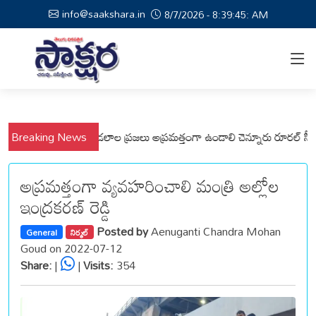
info@saakshara.in
8/7/2026 - 8:39:46: AM
ల్లి, వేమనపల్లి మండలాల ప్రజలు అప్రమత్తంగా ఉండాలి చెన్నూరు రూరల్ సీఐ ఆర్. 
Breaking News
అప్రమత్తంగా వ్యవహరించాలి మంత్రి అల్లోల
ఇంద్రకరణ్ రెడ్డి
Posted by
Aenuganti Chandra Mohan
General
నిర్మల్
Goud on 2022-07-12
Share:
|
|
Visits:
354