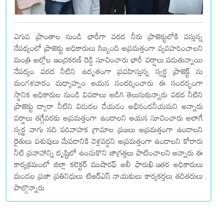
ఎగువ ప్రాంతాల నుండి భారీగా వరద నీరు ప్రాజెక్టులోకి వస్తున్న
నేపథ్యంలో ప్రాజెక్టు అధికారులు సిబ్బంది అప్రమత్తంగా వ్యవహరించాలని
మంత్రి అల్లోల ఇంద్రకరణ్ రెడ్డి సూచించారు భారీ వర్షాలు పడుతున్నాయి
నేపద్యం వరద నీటిని ఉదృతంగా ప్రవహిస్తున్న స్వర్ణ ప్రాజెక్ట్ ను
మంగళవారం మధ్యాహ్నం ఆయన సందర్శించారు ఈ సందర్భంగా
స్థానిక అధికారుల నుండి వివరాలు అడిగి తెలుసుకున్నారు వరద నీటిని
ప్రాజెక్టు ద్వారా నీటిని విడుదల చేయడం అభినందనీయమని అన్నారు
వర్షాలు తగ్గేవరకు అప్రమత్తంగా ఉండాలని ఆయన సూచించారు అలాగే
స్వర్ణ వాగు నది పరివాహక గ్రామాల ప్రజలు అప్రమత్తంగా ఉండాలని
రైతులు పశువులు మేపడానికి వెళ్లవద్దని అప్రమత్తంగా ఉండాలని కోరారు
నీటి ప్రవాహాన్ని దృష్టిలో ఉంచుకొని జాగ్రత్తలు పాటించాలని అన్నారు ఈ
కార్యక్రమంలో జిల్లా కలెక్టర్ ముషారఫ్ అలీ ఫారుఖి.ఇతర అధికారులు
మండల ప్రజా ప్రతినిధులు టిఆర్ఎస్ నాయకులు కార్యకర్తలు తదితరులు
పాల్గొన్నారు