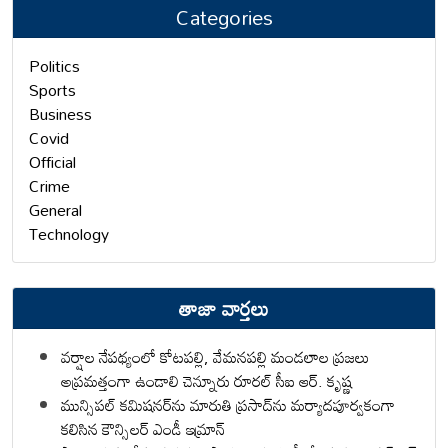
Categories
Politics
Sports
Business
Covid
Official
Crime
General
Technology
తాజా వార్తలు
వర్షాల నేపథ్యంలో కోటపల్లి, వేమనపల్లి మండలాల ప్రజలు
అప్రమత్తంగా ఉండాలి చెన్నూరు రూరల్ సీఐ ఆర్. కృష్ణ
మున్సిపల్ కమిషనర్‌ను మారుతి ప్రసాద్‌ను మర్యాదపూర్వకంగా
కలిసిన కౌన్సిలర్ ఎండీ ఇమ్రాన్ ​