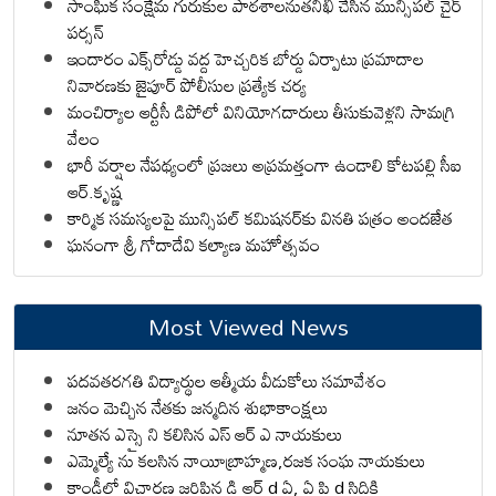
సాంఘిక సంక్షేమ గురుకుల పాఠశాలనుతనిఖీ చేసిన మున్సిపల్ చైర్
పర్సన్
ఇందారం ఎక్స్‌రోడ్డు వద్ద హెచ్చరిక బోర్డు ఏర్పాటు ప్రమాదాల
నివారణకు జైపూర్ పోలీసుల ప్రత్యేక చర్య
మంచిర్యాల ఆర్టీసీ డిపోలో వినియోగదారులు తీసుకువెళ్లని సామగ్రి
వేలం
భారీ వర్షాల నేపథ్యంలో ప్రజలు అప్రమత్తంగా ఉండాలి కోటపల్లి సీఐ
ఆర్.కృష్ణ
కార్మిక సమస్యలపై మున్సిపల్ కమిషనర్‌కు వినతి పత్రం అందజేత
ఘనంగా శ్రీ గోదాదేవి కల్యాణ మహోత్సవం
Most Viewed News
పదవతరగతి విద్యార్థుల ఆత్మీయ వీడుకోలు సమావేశం
జనం మెచ్చిన నేతకు జన్మదిన శుభాకాంక్షలు
నూతన ఎస్సై ని కలిసిన ఎస్ ఆర్ ఎ నాయకులు
ఎమ్మెల్యే ను కలసిన నాయీబ్రాహ్మణ,రజక సంఘ నాయకులు
కాండ్లీలో విచారణ జరిపిన డి ఆర్ d ఏ, ఏ పి d సిద్ధికి