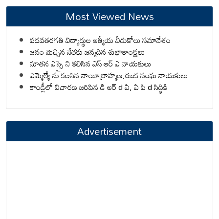
Most Viewed News
పదవతరగతి విద్యార్థుల ఆత్మీయ వీడుకోలు సమావేశం
జనం మెచ్చిన నేతకు జన్మదిన శుభాకాంక్షలు
నూతన ఎస్సై ని కలిసిన ఎస్ ఆర్ ఎ నాయకులు
ఎమ్మెల్యే ను కలసిన నాయీబ్రాహ్మణ,రజక సంఘ నాయకులు
కాండ్లీలో విచారణ జరిపిన డి ఆర్ d ఏ, ఏ పి d సిద్ధికి
Advertisement