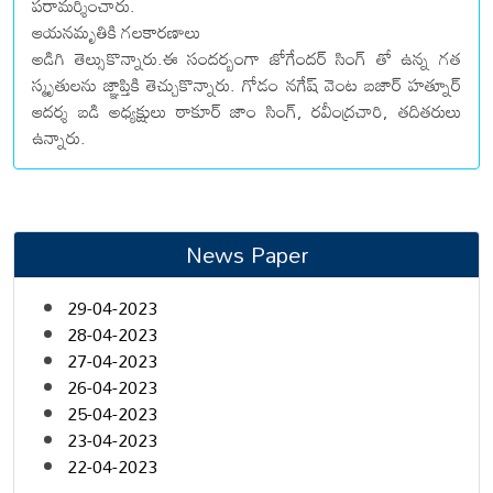
పరామర్శించారు.
ఆయనమృతికి గలకారణాలు
అడిగి తెల్సుకొన్నారు.ఈ సందర్బంగా జోగేందర్ సింగ్ తో ఉన్న గత
స్మృతులను జ్ఞాప్తికి తెచ్చుకొన్నారు. గోడం నగేష్ వెంట బజార్ హత్నూర్
ఆదర్శ బడి అధ్యక్షులు ఠాకూర్ జాం సింగ్, రవీంద్రచారి, తదితరులు
ఉన్నారు.
News Paper
29-04-2023
28-04-2023
27-04-2023
26-04-2023
25-04-2023
23-04-2023
22-04-2023