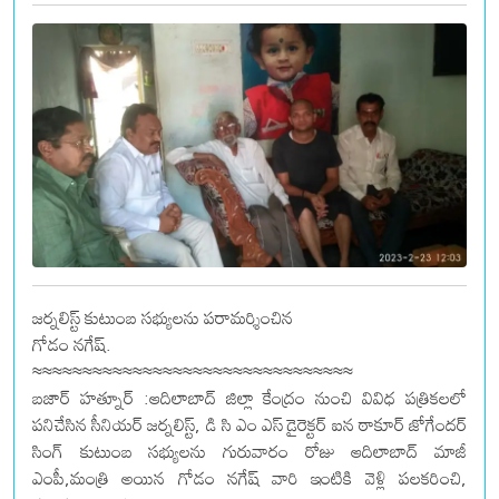
జర్నలిస్ట్ కుటుంబ సభ్యులను పరామర్శించిన
గోడం నగేష్.
≈≈≈≈≈≈≈≈≈≈≈≈≈≈≈≈≈≈≈≈≈≈≈≈≈≈≈≈≈≈≈≈
బజార్ హత్నూర్ :ఆదిలాబాద్ జిల్లా కేంద్రం నుంచి వివిధ పత్రికలలో
పనిచేసిన సీనియర్ జర్నలిస్ట్, డి సి ఎం ఎస్ డైరెక్టర్ ఐన ఠాకూర్ జోగేందర్
సింగ్ కుటుంబ సభ్యులను గురువారం రోజు ఆదిలాబాద్ మాజీ
ఎంపీ,మంత్రి అయిన గోడం నగేష్ వారి ఇంటికి వెళ్లి పలకరించి,