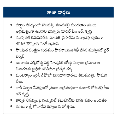
తాజా వార్తలు
వర్షాల నేపథ్యంలో కోటపల్లి, వేమనపల్లి మండలాల ప్రజలు
అప్రమత్తంగా ఉండాలి చెన్నూరు రూరల్ సీఐ ఆర్. కృష్ణ
మున్సిపల్ కమిషనర్‌ను మారుతి ప్రసాద్‌ను మర్యాదపూర్వకంగా
కలిసిన కౌన్సిలర్ ఎండీ ఇమ్రాన్ ​
సాంఘిక సంక్షేమ గురుకుల పాఠశాలనుతనిఖీ చేసిన మున్సిపల్ చైర్
పర్సన్
ఇందారం ఎక్స్‌రోడ్డు వద్ద హెచ్చరిక బోర్డు ఏర్పాటు ప్రమాదాల
నివారణకు జైపూర్ పోలీసుల ప్రత్యేక చర్య
మంచిర్యాల ఆర్టీసీ డిపోలో వినియోగదారులు తీసుకువెళ్లని సామగ్రి
వేలం
భారీ వర్షాల నేపథ్యంలో ప్రజలు అప్రమత్తంగా ఉండాలి కోటపల్లి సీఐ
ఆర్.కృష్ణ
కార్మిక సమస్యలపై మున్సిపల్ కమిషనర్‌కు వినతి పత్రం అందజేత
ఘనంగా శ్రీ గోదాదేవి కల్యాణ మహోత్సవం