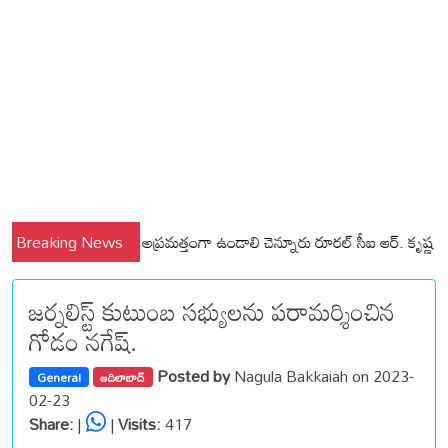
ల్లి మండలాల ప్రజలు అప్రమత్తంగా ఉండాలి చెన్నూరు రూరల్ సీఐ ఆర్. కృష్ణ
Breaking News
మున్స
జర్నలిస్ట్ కుటుంబ సభ్యులను పరామర్శించిన
గోడం నగేష్.
Posted by
Nagula Bakkaiah on 2023-
General
ఆదిలాబాద్
02-23
Share:
|
|
Visits:
417