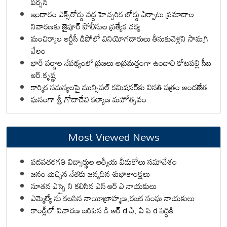
పర్సన్
ఇందారం ఎక్స్‌రోడ్డు వద్ద హెచ్చరిక బోర్డు ఏర్పాటు ప్రమాదాల
నివారణకు జైపూర్ పోలీసుల ప్రత్యేక చర్య
మంచిర్యాల ఆర్టీసీ డిపోలో వినియోగదారులు తీసుకువెళ్లని సామగ్రి
వేలం
భారీ వర్షాల నేపథ్యంలో ప్రజలు అప్రమత్తంగా ఉండాలి కోటపల్లి సీఐ
ఆర్.కృష్ణ
కార్మిక సమస్యలపై మున్సిపల్ కమిషనర్‌కు వినతి పత్రం అందజేత
ఘనంగా శ్రీ గోదాదేవి కల్యాణ మహోత్సవం
Most Viewed News
పదవతరగతి విద్యార్థుల ఆత్మీయ వీడుకోలు సమావేశం
జనం మెచ్చిన నేతకు జన్మదిన శుభాకాంక్షలు
నూతన ఎస్సై ని కలిసిన ఎస్ ఆర్ ఎ నాయకులు
ఎమ్మెల్యే ను కలసిన నాయీబ్రాహ్మణ,రజక సంఘ నాయకులు
కాండ్లీలో విచారణ జరిపిన డి ఆర్ d ఏ, ఏ పి d సిద్ధికి