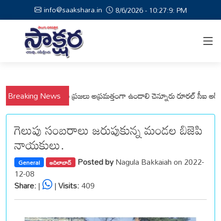
info@saakshara.in
8/6/2026 - 10:27:10: PM
, వేమనపల్లి మండలాల ప్రజలు అప్రమత్తంగా ఉండాలి చెన్నూరు రూరల్ సీఐ ఆర్. కృష్ణ
Breaking News
గెలుపు సంబరాలు జరుపుకున్న మండల బిజెపి
నాయకులు.
Posted by
Nagula Bakkaiah on 2022-
General
ఆదిలాబాద్
12-08
Share:
|
|
Visits:
409