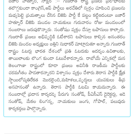
బజార్ హత్నూర్, సాక్షర :-- గుజరాత్ రాష్ట్ర ప్రజలు ప్రలోభాలకు
తలొగ్గకుండా కాంగ్రెస్,ఆప్ పార్టీలు అరచేతిలో స్వర్గం చూపించి ప్రజలను
మభ్యపెట్టె ప్రయత్నాలు చేసిన బిజెపి పార్టీ కే పట్టం కట్టిoదంటూ బజార్
హత్నూర్ బిజెపి మండల నాయకులు గురువారం రోజు మండలంలో
సంబరాలు జరుపుకొన్నారు. సంతోషం వ్యక్తం చేస్తూ టపాసులు కాల్చారు.
గుజరాత్ ప్రజలు అభివృద్ధికి ఓటేశారని టపాసులు కాల్చిన అనంతరం
బిజెపి మండల అధ్యక్షులు బత్తిని సుధాకర్ మాట్లాడుతూ అన్నారు.గుజరాత్
రాష్ట్రం ఓటర్లు భారత దేశంలో ప్రతి ఓటరుకు ఆదర్శం.ఉచితాలకు,
తాయిలాలకు లొంగ కుండా ఓటువేశారన్నారు. రాబోయే ఎన్నికల్లో మన
తెలంగాణా రాష్ట్రంలో కూడా ప్రజలు అవినీతి రాజకీయ పార్టీలకు
చరమగీతం పాడతారన్నారని విశ్వాసం వ్యక్తం చేశారు.తెరాస పార్టీకి క్షేత్ర
స్థాయిలోవ్యతిరేకత మొదలైంది,మహిళలు,వృద్ధులు యువకులు తీవ్ర
అసహనంతో ఉన్నారు. తెరాస పార్టీకి ఓటమి కాయమన్నారు. ఈ
సంబరాల్లో ప్రదాన కార్యదర్శి పేరుగు సంతోష్, పీఏసీఎస్ డైరెక్టర్లు, ఆడె
సంతోష్, మేకల లింగన్న, నాయకులు జంగు, గోపాల్, పలువురు
కార్యకర్తలు పాల్గొన్నారు.