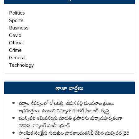
Politics
Sports
Business
Covid
Official
Crime
General
Technology
తాజా వార్తలు
వర్షాల నేపథ్యంలో కోటపల్లి, వేమనపల్లి మండలాల ప్రజలు
అప్రమత్తంగా ఉండాలి చెన్నూరు రూరల్ సీఐ ఆర్. కృష్ణ
మున్సిపల్ కమిషనర్‌ను మారుతి ప్రసాద్‌ను మర్యాదపూర్వకంగా
కలిసిన కౌన్సిలర్ ఎండీ ఇమ్రాన్ ​
సాంఘిక సంక్షేమ గురుకుల పాఠశాలనుతనిఖీ చేసిన మున్సిపల్ చైర్