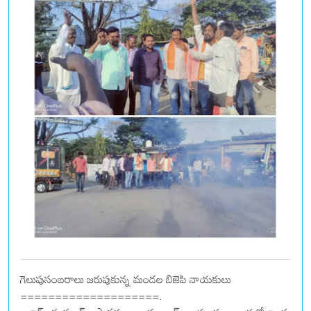
గెలుపుసంబరాలు జరుపుకున్న మండల బిజెపి నాయకులు
====================.