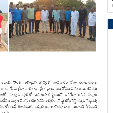
ి ఆయన సొంత గ్రామమైన జాతర్లలో బుధవారం రోజు క్రీడాపాఠశాల
జూరు చేసిన క్రీడా పాఠశాల, క్రీడా ప్రాంగణం కోసం నిధులు ఇంతవరకు
 మాట్లాడి త్వరలో పనులుపూర్తిస్థాయిలో జరిగేలా తగిన చర్యలు
మృతి చెందిన టిఆర్ఎస్ కార్యకర్త బొడ్డు భోజరెడ్డి తండ్రి పెద్దకర్మ
్రమంలోతాంసీ,తలమడుగు జడ్పిటిసిలు తాటిపల్లి రాజు సుధాకర్,సీనియర్
న్నారు.