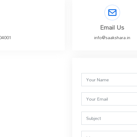
Email Us
504001
info@saakshara.in