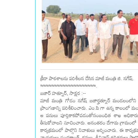
క్రీడా పాఠశాలను పరిశీలన చేసిన మాజీ మంత్రి జి. నగేష్.
≈≈≈≈≈≈≈≈≈≈≈≈≈≈≈≈≈≈≈≈.
బజార్ హత్నూర్, సాక్షర :--
మాజీ మంత్రి గోడం నగేష్ బజార్హత్నూర్ మండలంలోన
ప్రాంగణాన్ని పరిశీలించారు. ఎం.పి గా ఉన్న కాలంలో మం
ఆ పనులు పూర్తికాకపోవడంతోసంబంధిత శాఖ అధికారులతో
తీసుకోవాలని సూచించారు. అనంతరం దేగామ గ్రామంలో ఇటీవల 
కార్యక్రమంలో పాల్గొని నివాళులు అర్పించారు. ఈ కార్యక
నాయకులు చంద్రకాంత్, రమణ, శ్రీనివాస్ తదితరులు పాల్గొ