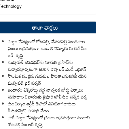
Technology
తాజా వార్తలు
వర్షాల నేపథ్యంలో కోటపల్లి, వేమనపల్లి మండలాల
ప్రజలు అప్రమత్తంగా ఉండాలి చెన్నూరు రూరల్ సీఐ
ఆర్. కృష్ణ
మున్సిపల్ కమిషనర్‌ను మారుతి ప్రసాద్‌ను
మర్యాదపూర్వకంగా కలిసిన కౌన్సిలర్ ఎండీ ఇమ్రాన్ ​
సాంఘిక సంక్షేమ గురుకుల పాఠశాలనుతనిఖీ చేసిన
మున్సిపల్ చైర్ పర్సన్
ఇందారం ఎక్స్‌రోడ్డు వద్ద హెచ్చరిక బోర్డు ఏర్పాటు
ప్రమాదాల నివారణకు జైపూర్ పోలీసుల ప్రత్యేక చర్య
మంచిర్యాల ఆర్టీసీ డిపోలో వినియోగదారులు
తీసుకువెళ్లని సామగ్రి వేలం
భారీ వర్షాల నేపథ్యంలో ప్రజలు అప్రమత్తంగా ఉండాలి
కోటపల్లి సీఐ ఆర్.కృష్ణ