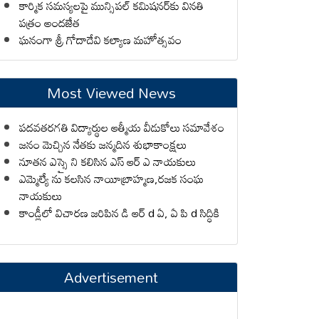
కార్మిక సమస్యలపై మున్సిపల్ కమిషనర్‌కు వినతి
పత్రం అందజేత
ఘనంగా శ్రీ గోదాదేవి కల్యాణ మహోత్సవం
Most Viewed News
పదవతరగతి విద్యార్థుల ఆత్మీయ వీడుకోలు సమావేశం
జనం మెచ్చిన నేతకు జన్మదిన శుభాకాంక్షలు
నూతన ఎస్సై ని కలిసిన ఎస్ ఆర్ ఎ నాయకులు
ఎమ్మెల్యే ను కలసిన నాయీబ్రాహ్మణ,రజక సంఘ
నాయకులు
కాండ్లీలో విచారణ జరిపిన డి ఆర్ d ఏ, ఏ పి d సిద్ధికి
Advertisement