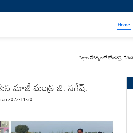
Home
వర్షాల నేపథ్యంలో కోటపల్లి, వేమనపల్లి 
సిన మాజీ మంత్రి జి. నగేష్.
h on 2022-11-30