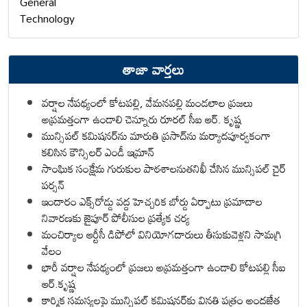
General
Technology
తాజా వార్తలు
వర్షాల నేపథ్యంలో కోటపల్లి, వేమనపల్లి మండలాల ప్రజలు
అప్రమత్తంగా ఉండాలి చెన్నూరు రూరల్ సీఐ ఆర్. కృష్ణ
మున్సిపల్ కమిషనర్‌ను మారుతి ప్రసాద్‌ను మర్యాదపూర్వకంగా
కలిసిన కౌన్సిలర్ ఎండీ ఇమ్రాన్ ​
సాంఘిక సంక్షేమ గురుకుల పాఠశాలనుతనిఖీ చేసిన మున్సిపల్ చైర్
పర్సన్
ఇందారం ఎక్స్‌రోడ్డు వద్ద హెచ్చరిక బోర్డు ఏర్పాటు ప్రమాదాల
నివారణకు జైపూర్ పోలీసుల ప్రత్యేక చర్య
మంచిర్యాల ఆర్టీసీ డిపోలో వినియోగదారులు తీసుకువెళ్లని సామగ్రి
వేలం
భారీ వర్షాల నేపథ్యంలో ప్రజలు అప్రమత్తంగా ఉండాలి కోటపల్లి సీఐ
ఆర్.కృష్ణ
కార్మిక సమస్యలపై మున్సిపల్ కమిషనర్‌కు వినతి పత్రం అందజేత