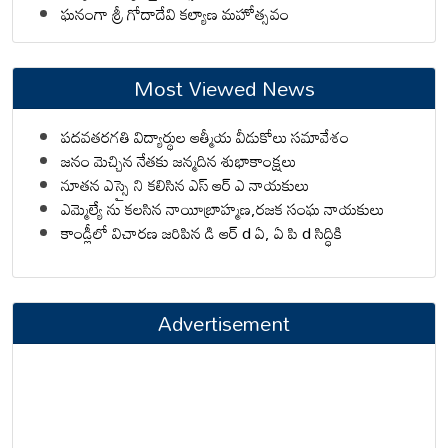
ఘనంగా శ్రీ గోదాదేవి కల్యాణ మహోత్సవం
Most Viewed News
పదవతరగతి విద్యార్థుల ఆత్మీయ వీడుకోలు సమావేశం
జనం మెచ్చిన నేతకు జన్మదిన శుభాకాంక్షలు
నూతన ఎస్సై ని కలిసిన ఎస్ ఆర్ ఎ నాయకులు
ఎమ్మెల్యే ను కలసిన నాయీబ్రాహ్మణ,రజక సంఘ నాయకులు
కాండ్లీలో విచారణ జరిపిన డి ఆర్ d ఏ, ఏ పి d సిద్ధికి
Advertisement