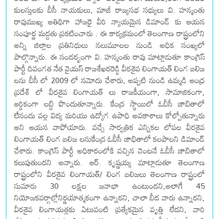
కులస్తులకు బీసీ నాయకులు, మాజీ రాజ్యసభ సభ్యులు వి. హన్మంతు
రావుముఖ్య అతిథిగా హాజరై వీరి న్యాయమైన డిమాండ్ కు ఆయన
సంపూర్ణ మద్దతు ప్రకటించారు . ఈ కార్యక్రమంలో తెలంగాణ రాష్ట్రంలోని
అన్ని జిల్లాల ప్రతినిధులు నలుమూలల నుండి అధిక సంఖ్యలో
పాల్గొన్నారు. ఈ సందర్భంగా వి. హన్మంతు రావు మాట్లాడుతూ కాంగ్రెస్
పార్టీ దివంగత నేత వైయస్ రాజశేఖరరెడ్డి వీరశైవ లింగాయత్ లింగ బలిజ
లను బీసీ లో 2009 లో నమోదు చేశారు, అప్పటి నుండి ఉమ్మడి ఆంధ్ర
ప్రదేశ్ లో వీరశైవ లింగాయత్ లు రాజకీయంగా, సామాజికంగా,
ఆర్థికంగా లబ్ది పొందుతూన్నారు. కేంద్ర స్థాయిలో ఓబీసీ జాబితాలో
లేనందు వల్ల విద్య మరియు ఉద్యోగ ఉపాధి అవకాశాలు కోల్పోతున్నారు
అని ఆయన వాపోయారు. వచ్చే సార్వత్రిక ఎన్నికల లోపల వీరశైవ
లింగాయత్ లింగ బలిజ లనుకేంద్ర ఓబీసీ జాభితాలో కలపాలని డిమాండ్
చేశారు. కాంగ్రెస్ పార్టీ అధికారంలోకి వచ్చిన వెంటనే ఓబీసీ జాబితాలో
కలుపుతుందని అన్నారు. ఆర్. కృష్ణయ్య మాట్లాడుతూ తెలంగాణ
రాష్ట్రంలోని వీరశైవ లింగాయత్/ లింగ బలిజలు తెలంగాణ రాష్ట్రంలో
సుమారు 30 లక్షల జనాభా ఉంటుందని,అలాగే 45
నియోజకవర్గాల్లోనిర్ణయాత్మకంగా ఉన్నారని, చాలా బీద వారు ఉన్నారని,
వీరశైవ లింగాయత్లకు ఏటువంటి ప్రత్యేకమైన వృత్తి లేదని, వారి