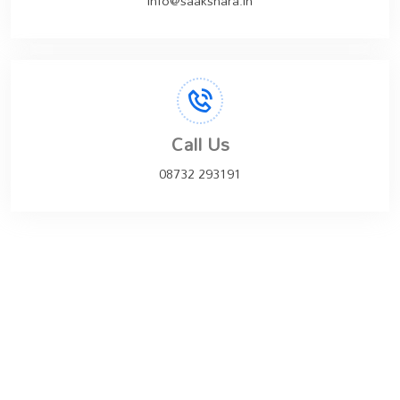
info@saakshara.in
Call Us
08732 293191