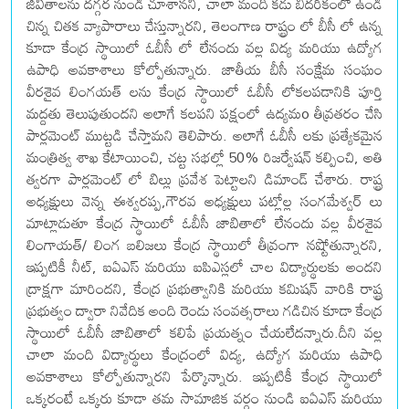
జీవితాలను దగ్గర నుండి చూశానని, చాలా మంది కడు బీదరికంలో ఉండి
చిన్న చితక వ్యాపారాలు చేస్తున్నారని, తెలంగాణ రాష్ట్రం లో బీసీ లో ఉన్న
కూడా కేంద్ర స్థాయిలో ఓబీసీ లో లేనందు వల్ల విద్య మరియు ఉద్యోగ
ఉపాధి అవకాశాలు కోల్పోతున్నారు. జాతీయ బీసీ సంక్షేమ సంఘం
వీరశైవ లింగయత్ లను కేంద్ర స్థాయిలో ఓబీసీ లోకలపడానికి పూర్తి
మద్దతు తెలుపుతుందని అలాగే కలపని పక్షంలో ఉద్యమo తీవ్రతరం చేసి
పార్లమెంట్ ముట్టడి చేస్తామని తెలిపారు. అలాగే ఓబీసీ లకు ప్రత్యేకమైన
మంత్రిత్వ శాఖ కేటాయించి, చట్ట సభల్లో 50% రిజర్వేషన్ కల్పించి, అతి
త్వరగా పార్లమెంట్ లో బిల్లు ప్రవేశ పెట్టాలని డిమాండ్ చేశారు. రాష్ట్ర
అధ్యక్షులు వెన్న ఈశ్వరప్ప,గౌరవ అధ్యక్షులు పట్లోల్ల సంగమేశ్వర్ లు
మాట్లాడుతూ కేంద్ర స్థాయిలో ఓబీసీ జాబితాలో లేనందు వల్ల వీరశైవ
లింగాయత్/ లింగ బలిజలు కేంద్ర స్థాయిలో తీవ్రంగా నష్టోతున్నారని,
ఇప్పటికీ నీట్, ఐఏఎస్ మరియు ఐపిఎస్లలో చాల విద్యార్థులకు అందని
ద్రాక్షగా మారిందని, కేంద్ర ప్రభుత్వానికి మరియు కమిషన్ వారికి రాష్ట్ర
ప్రభుత్వం ద్వారా నివేదిక అంది రెండు సంవత్సరాలు గడిచిన కూడా కేంద్ర
స్థాయిలో ఓబీసీ జాబితాలో కలిపే ప్రయత్నం చేయలేదన్నారు.దీని వల్ల
చాలా మంది విద్యార్థులు కేంద్రంలో విద్య, ఉద్యోగ మరియు ఉపాధి
అవకాశాలు కోల్పోతున్నారని పేర్కొన్నారు. ఇప్పటికీ కేంద్ర స్థాయిలో
ఒక్కరంటే ఒక్కరు కూడా తమ సామాజిక వర్గం నుండి ఐఏఎస్ మరియు