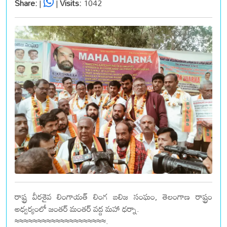
Share:
|
|
Visits:
1042
రాష్ట్ర వీరశైవ లింగాయత్ లింగ బలిజ సంఘం, తెలంగాణ రాష్ట్రం
అధ్వర్యంలో జంతర్ మంతర్ వద్ద మహా ధర్నా.
≈≈≈≈≈≈≈≈≈≈≈≈≈≈≈≈≈≈≈≈.