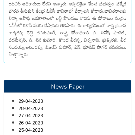
ఐపిఎస్ అధికారులు లేరని అన్నారు. ఇప్పటికైనా కేంద్ర ప్రభుత్వం ప్రత్యేక
చొరవ తీసుకుని కేంద్ర ఓబీసీ జాబితాలో చేర్చాలని కోరారు.భావితరాలకు
విద్యా ఉపాధి అవకాశాలలో లబ్ధి పొందుట కొరకు ఈ పోరాటం కేంద్రం
ఓబీసీలో కలిపే వరకు చేస్తామని తెలిపారు. ఈ కార్యక్రమంలో రాష్ట్ర ప్రధాన
కార్యదర్శి శెట్టి శివకుమార్, రాష్ట్ర కోశాధికారి జి. దినేష్ పాటిల్,
పరమేశ్వర్, డి. శివ కుమార్, కొండ వీరన్న, విశ్వనాథ్, ప్రుత్విరజ్, వీర
నందయ్య,అనందప్ప, విజయ్ కుమార్, ఎన్. భూపేష్ సాగర్ తదితరులు
పాల్గొన్నారు.
News Paper
29-04-2023
28-04-2023
27-04-2023
26-04-2023
25-04-2023