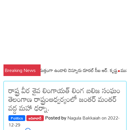
డలాల ప్రజలు అప్రమత్తంగా ఉండాలి చెన్నూరు రూరల్ సీఐ ఆర్. కృష్ణ
Breaking News
మున్సిపల్ కమ
రాష్ట్ర వీర శైవ లింగాయత్ లింగ బలిజ సంఘం
తెలంగాణ రాష్ట్రంఆధ్వర్యంలో జంతర్ మంతర్
వద్ద మహా ధర్నా.
Posted by
Nagula Bakkaiah on 2022-
Politics
ఆదిలాబాద్
12-29