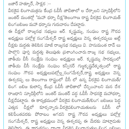
బజార్ హత్నూర్, సాక్షర :--
వీరశైవ లింగాయత్లను కేంద్ర ఓబీసీ జాబితాలో ల చేర్చాలని న్యూఢిల్లీలోని
జంతర్ మంతర్లో "మహా ధర్నా దీక్ష"తెలంగాణ రాష్ట్ర వీరశైవ లింగాయత్
లింగబలిజల మహా ధర్నాను గురువారం చేపట్టారు.
ఈ దీక్షలో రాజ్యసభ సభ్యులు ఆర్. కృష్ణయ్య, సంఘం రాష్ట్ర గౌరవ
అధ్యక్షులు పట్లోళ్ల సంగమేశ్వర్ రాష్ట్ర అధ్యక్షులు వెన్న ఈశ్వరప్పలు అట్లే
దీక్షకు మద్దతు తెలిపిన మాజీ రాజ్యసభ సభ్యులు వి. హనుమంత రావ్ లు
పాల్గొని పూర్తి మద్దత్తు తెలుపుతు ప్రశాంగించారు.రాజ్య సభ సభ్యులు,
జాతీయ బీసీ సంక్షేమ సంఘం అధ్యక్షులు ఆర్. కృష్ణయ్య సారథ్యంలో
జాతీయ బీసీ సంక్షేమ సంఘం కన్వీనర్ గుజ్జకృష్ణనేతృత్వంలో రాష్ట్ర
సంఘం గౌరవ అధ్యక్షులుపట్లోల్ల్లసంగమేశ్వర్,రాష్ట్ర అధ్యక్షులు వెన్న
ఈశ్వరప్ప లు తెలంగాణ రాష్ట్రంలో బీసీ లో ఉన్న వీరశైవ లింగాయత్/
లింగ బలిజ కులాన్ని కేంద్ర ఓబీసీ జాబితాలో చేర్పించాలని మన దేశ
రాజధాని న్యూఢిల్లీలోని జంతర్ మంతర్ వద్ద ఓబీసీ సాధనకై మహాధర్నా
దీక్షచేపట్టారు. ఈ కార్యక్రమంలో వీరశైవ లింగాయత్/లింగ బలిజలు పెద్ద
ఎత్తున దీక్షలో కూర్చన్నారు.వీరశైవలింగాయతులను ఓబీసీ లో
కలిపేంతవరకు పోరాటం ఆగదని రాష్ట్ర గౌరవ అధ్యక్షులు పట్లోళ్ల
సంగమేశ్వర్, రాష్ట్ర అధ్యక్షులు వెన్న ఈశ్వరప్ప ఈ మేరకు మాట్లాడుతు
తెలిపారు. ఈ కార్యక్రమం ద్వారా వీరశైవ లింగాయతుల,లింగ బలిజల