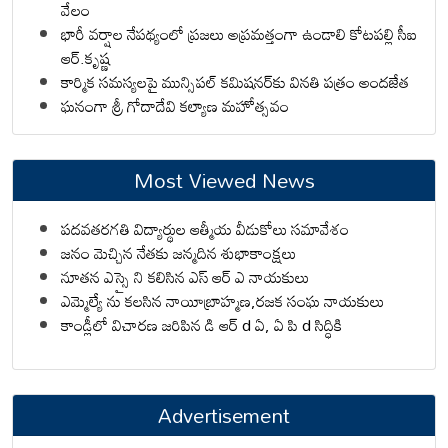
వేలం
భారీ వర్షాల నేపథ్యంలో ప్రజలు అప్రమత్తంగా ఉండాలి కోటపల్లి సీఐ
ఆర్.కృష్ణ
కార్మిక సమస్యలపై మున్సిపల్ కమిషనర్‌కు వినతి పత్రం అందజేత
ఘనంగా శ్రీ గోదాదేవి కల్యాణ మహోత్సవం
Most Viewed News
పదవతరగతి విద్యార్థుల ఆత్మీయ వీడుకోలు సమావేశం
జనం మెచ్చిన నేతకు జన్మదిన శుభాకాంక్షలు
నూతన ఎస్సై ని కలిసిన ఎస్ ఆర్ ఎ నాయకులు
ఎమ్మెల్యే ను కలసిన నాయీబ్రాహ్మణ,రజక సంఘ నాయకులు
కాండ్లీలో విచారణ జరిపిన డి ఆర్ d ఏ, ఏ పి d సిద్ధికి
Advertisement