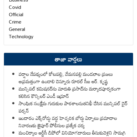
Covid
Official
Crime
General
Technology
తాజా వార్తలు
వర్షాల నేపథ్యంలో కోటపల్లి, వేమనపల్లి మండలాల ప్రజలు
అప్రమత్తంగా ఉండాలి చెన్నూరు రూరల్ సీఐ ఆర్. కృష్ణ
మున్సిపల్ కమిషనర్‌ను మారుతి ప్రసాద్‌ను మర్యాదపూర్వకంగా
కలిసిన కౌన్సిలర్ ఎండీ ఇమ్రాన్ ​
సాంఘిక సంక్షేమ గురుకుల పాఠశాలనుతనిఖీ చేసిన మున్సిపల్ చైర్
పర్సన్
ఇందారం ఎక్స్‌రోడ్డు వద్ద హెచ్చరిక బోర్డు ఏర్పాటు ప్రమాదాల
నివారణకు జైపూర్ పోలీసుల ప్రత్యేక చర్య
మంచిర్యాల ఆర్టీసీ డిపోలో వినియోగదారులు తీసుకువెళ్లని సామగ్రి