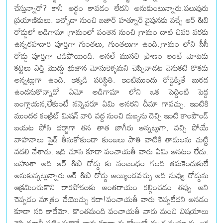
చేస్తున్నారో? కానీ అర్థం కావడం లేదని అనుకుంటున్నారు.పలువురు
ప్రయాణికులు. ఇచ్చోడా నుంచి బజార్ హత్నూర్ వైపునకు వచ్చే ఆర్ &బి
రోడ్డులో అడిగామా గ్రామంలో వంతెన నుంచి గ్రామం దాటి చివరి వరకు
ఉన్నరహదారి పూర్తిగా గుంతలు, గుంతలుగా ఉంది.గ్రామం లోని సీసీ
రోడ్డు పూర్తిగా చెడిపోయింది. అసలే ముసలి ప్రాణం అంటే మోపెడు
కట్టెలు ఎత్తి మొద్దు భుజాన మోసుకెళ్ళమని చెప్పినాడట వెనుకటి కొకడు
అన్నట్లుగా ఉంది. ఇక్కడి పరిస్థితి. ఇంటిముందు రోడ్డెక్కితే బురద
ఉండనుకొన్నాడో ఏమో అడిగామా లోని ఒక పెద్దింటి పెద్ద
బంగ్లాయన,లేకుంటే నన్నెవరూ ఏమి అనరని దీమా గావచ్చు. ఇంటికి
ముందర కంక్రిట్ మిషన్ వారి వద్ద నుంచి దుబ్బను దెచ్చి ఇంటి కాంపౌండ్
బయట పోసి దర్జాగా తన తాత జాగీరు అన్నట్లుగా, వచ్చి పోయే
వాహనాలు సైడ్ తీసుకోకుండా కుంజలు పాతి వాటికి తాడులను చుట్టి
వదలి వేశాడు. ఇది చూసి కూడా పంచాయతీ వారు ఏమి అనటం లేదు.
బహుశా అది ఆర్ &బి రోడ్డు కు సంబంధం గలది తమకెందుకులే
అనుకున్నట్లున్నారు.ఆర్ &బి రోడ్డు అయ్యిండవచ్చు అది నువ్వు రోడ్డును
ఆక్రమించుకొని రాకపోకలకు అంతరాయం కల్గించడం తప్పు అని
చెప్పడం మాత్రం చేయొచ్చు కదా!పంచాయతీ వారు చెప్పలేదని అనడం
కూడా సరి కాదేమో. కొంతమంది పంచాయతీ వారు మంచి విషయాలు