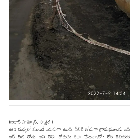
(బజార్ హత్నూర్, సాక్షర )
ఊరి మధ్యలో ముందే ఇరుకుగా ఉంది. దీనికి తోడుగా గ్రామప్రజలకు ఇది
ఆర్ &బి రోడ్డు అని తెల్సి రోడ్డును కబ్జా చేస్తున్నారో? లేక తెలియక