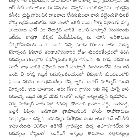
చెప్పినగానీ పట్టించుకొనే వారు కూడా ఈ రోజుల్లో మృగ్యమయ్యారు. ఇక
ఆర్ &బి అదికారులు ఈ విషయం చిన్నదని అనుకున్నరెమో ఇటువైపు
కనీసం ద్రుష్టి సారించిన దాఖలాలు లేవనుకుంటా వారు పట్టించుకొనుoటే
రోడ్డు ఆక్రమణజరుగదు కదా నెలలో ఒకటి రెండు సార్లు షికారుకు వచ్చి
పోయినట్లు పొతే ఎం తెలుస్తది వారికి. బజార్ హత్నూర్ మండలంకు
ఇటీవల కొత్తగా వచ్చిన ఎంపీడీఓఅమ్మ ను చూసి అధికారులు
నేర్చుకోవలసింది చాలా ఉంది. వచ్చి మూడు రోజులు కాదు. మొన్న
(మోర్కండి )గులాబ్ తండా,సోమవారం రోజు మండలకేంద్రంలో తిరిగి
సమస్యలు తెల్సుకొని పరిస్కారంకు కృషి చేస్తుంది. ఈ రోడ్లు భవనాలు
చూసే శాఖ వారికి ఏమైంది బజార్ హత్నూర్ మండలంలోని పలు ఆర్
అండ్ బి రోడ్లు గిట్లనే సమస్యలవలయంలో చిక్కుకొని మండలంలోని
ప్రజలు నరకం అనుభవించేట్లు చేస్తున్నారు. బజార్ హత్నూర్ నుంచి
మోర్కండి, ఇటు భూతాయి, అటు దేగాం గ్రామం లకు వెల్లి చూస్తే వారి
పనులన్నీ ఇట్లనే ఎక్కడ వేసిన గొంగళి అక్కడే అన్నట్లున్నది వ్యవహారం.
చిన్న హత్నూర్ వాగు వద్ద సమస్య, కొలహరి గ్రామం వద్ద, వాగువద్ద,
అట్లనే పిప్పిరి, అడిగామా గ్రామాలనుండి పోయే రాహాదారులు
హస్తవ్యస్తంగా ఉన్నది. ఐననిమ్మకు నీరేత్తినట్లే ఉంది.ఆదిలాబాద్ ఆర్ &బి
అధికారులను ఎవరైనా ఆడిగితే గ్రామస్తుల మధ్య అవగాహనలేదు.ఈ
సమస్యలు కోర్టులలో పెండింగ్ ఉన్నట్లు కారణాలు చెపుతున్నట్లు