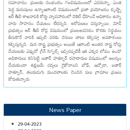
సమాచారం. ప్రజలకు సంభందం గలవిషయంలలో ఎవరున్నా, ఎంత
పెద్ద మనుషులు ఉన్నాఇలాంటి విషయంలలో ప్రజా ప్రయోజనం దృష్ట్యా
ఆర్ &బి శాఖవారికి కోర్టు వ్యావహారంలో వెకెట్ ఛేహించే అధికారం ఉన్నా
వారు సాహసం చేయటం లేదన్నది. ఆరోపణలు వస్తున్నాయి. మోడీ
ప్రభుత్వం ఆర్ &బి రోడ్ల విషయంలో ప్రజలఅవసరం కొరకు నిర్ణయం
తీసుకొనే వారికి ఇప్పటి వరకు వెసులు బాటు కల్పిస్తూ అవకాశంలు
కల్పిస్తున్నది. మన రాష్ట్ర ప్రభుత్వం అయితే ఇలాంటి అంతర రాష్ట్ర రోడ్లు
వేయుటకు ఎప్పుడో గ్రీన్ సిగ్నల్స్ ఇచ్చినప్పటికీ ఇక ఎక్కడ లోపం ఉందొ
అధికారులు కనిపెట్టి బజార్ హత్నూర్ రహదారుల విషయంలో ఆలస్యం
చేయకుండా తక్షణమే చర్యలు గైకోనాలని బోథ్, ఇచ్చోడా, బజార్
హత్నూర్, తలమడుగు మండలాలకు చెందిన పలు గ్రామాల ప్రజలు
కోరుతున్నారు.
News Paper
29-04-2023