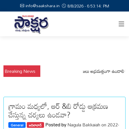
info@saakshara.in
8/8/2026 - 6:53:15: PM
 నేపథ్యంలో కోటపల్లి, వేమనపల్లి మండలాల ప్రజలు అప్రమత్తంగా ఉండాలి చెన్నూరు ర
Breaking News
గ్రామం మధ్యలో, ఆర్ &బి రోడ్డు ఆక్రమణ
చేస్తున్న చర్యలు ఉండవా?
Posted by
Nagula Bakkaiah on 2022-
General
ఆదిలాబాద్