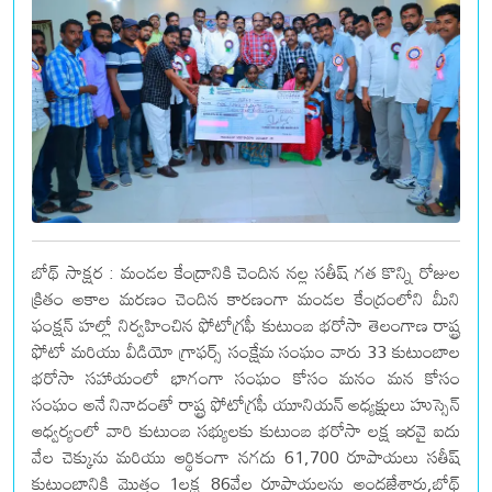
బోథ్ సాక్షర : మండల కేంద్రానికి చెందిన నల్ల సతీష్ గత కొన్ని రోజుల
క్రితం అకాల మరణం చెందిన కారణంగా మండల కేంద్రంలోని మీని
ఫంక్షన్ హల్లో నిర్వహించిన ఫోటోగ్రఫీ కుటుంబ భరోసా తెలంగాణ రాష్ట్ర
ఫోటో మరియు వీడియో గ్రాఫర్స్ సంక్షేమ సంఘం వారు 33 కుటుంబాల
భరోసా సహాయంలో భాగంగా సంఘం కోసం మనం మన కోసం
సంఘం అనే నినాదంతో రాష్ట్ర ఫోటోగ్రఫీ యూనియన్ అధ్యక్షులు హుస్సెన్
ఆధ్వర్యంలో వారి కుటుంబ సభ్యులకు కుటుంబ భరోసా లక్ష ఇరవై ఐదు
వేల చెక్కును మరియు ఆర్థికంగా నగదు 61,700 రూపాయలు సతీష్
కుటుంబానికి మొత్తం 1లక్ష 86వేల రూపాయలను అందజేశారు,బోథ్