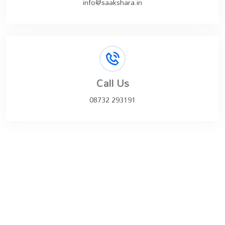
info@saakshara.in
Call Us
08732 293191