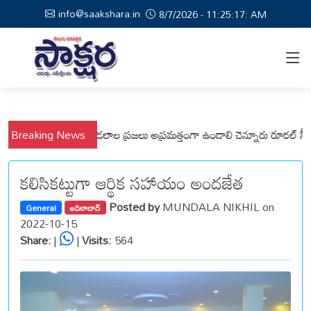
info@saakshara.in
8/7/2026 - 11:25:18: AM
టపల్లి, వేమనపల్లి మండలాల ప్రజలు అప్రమత్తంగా ఉండాలి చెన్నూరు రూరల్ సీఐ ఆర్.
Breaking News
కలిసికట్టుగా ఆర్థిక సహాయం అందజేత
Posted by
MUNDALA NIKHIL on
General
ఆదిలాబాద్
2022-10-15
Share:
|
|
Visits:
564