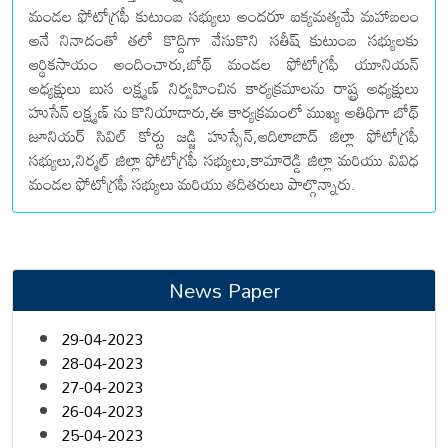
మండల ఫోటోగ్రఫీ కుటుంబ సభ్యులు అందరూ ఐక్యమత్యమే మహాబలం
అనే నినాదంతో తలో కొద్దిగా వేసుకొని సతీష్ కుటుంబ సభ్యులకు
ఆర్థికసాయం అందించారు,బోథ్ మండల ఫోటోగ్రఫీ యూనియన్
అధ్యక్షులు బుస లక్ష్మణ్ నిర్వహించిన కార్యక్రమాలను రాష్ట్ర అధ్యక్షులు
హుసేన్ లక్ష్మణ్ ను కొనియాడారు,ఈ కార్యక్రమంలో ముఖ్య అతిథిగా బోథ్
జూనియర్ సివిల్ కోర్టు జడ్జి హుస్సేన్,ఆదిలాబాద్ జిల్లా ఫోటోగ్రఫీ
సభ్యులు,నిర్మల్ జిల్లా ఫోటోగ్రఫీ సభ్యులు,కామారెడ్డి జిల్లా మరియు వివిధ
మండల ఫోటోగ్రఫీ సభ్యులు మరియు తదితరులు పాల్గొన్నారు.
News Paper
29-04-2023
28-04-2023
27-04-2023
26-04-2023
25-04-2023