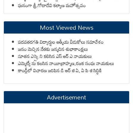
ఘనంగా శ్రీ గోదాదేవి కల్యాణ మహోత్సవం
Most Viewed News
పదవతరగతి విద్యార్థుల ఆత్మీయ వీడుకోలు సమావేశం
జనం మెచ్చిన నేతకు జన్మదిన శుభాకాంక్షలు
నూతన ఎస్సై ని కలిసిన ఎస్ ఆర్ ఎ నాయకులు
ఎమ్మెల్యే ను కలసిన నాయీబ్రాహ్మణ,రజక సంఘ నాయకులు
కాండ్లీలో విచారణ జరిపిన డి ఆర్ d ఏ, ఏ పి d సిద్ధికి
Advertisement