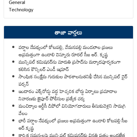
General
Technology
తాజా వార్తలు
వర్షాల నేపథ్యంలో కోటపల్లి, వేమనపల్లి మండలాల ప్రజలు
అప్రమత్తంగా ఉండాలి చెన్నూరు రూరల్ సీఐ ఆర్. కృష్ణ
మున్సిపల్ కమిషనర్‌ను మారుతి ప్రసాద్‌ను మర్యాదపూర్వకంగా
కలిసిన కౌన్సిలర్ ఎండీ ఇమ్రాన్ ​
సాంఘిక సంక్షేమ గురుకుల పాఠశాలనుతనిఖీ చేసిన మున్సిపల్ చైర్
పర్సన్
ఇందారం ఎక్స్‌రోడ్డు వద్ద హెచ్చరిక బోర్డు ఏర్పాటు ప్రమాదాల
నివారణకు జైపూర్ పోలీసుల ప్రత్యేక చర్య
మంచిర్యాల ఆర్టీసీ డిపోలో వినియోగదారులు తీసుకువెళ్లని సామగ్రి
వేలం
భారీ వర్షాల నేపథ్యంలో ప్రజలు అప్రమత్తంగా ఉండాలి కోటపల్లి సీఐ
ఆర్.కృష్ణ
కార్మిక సమస్యలపై మున్సిపల్ కమిషనర్‌కు వినతి పత్రం అందజేత