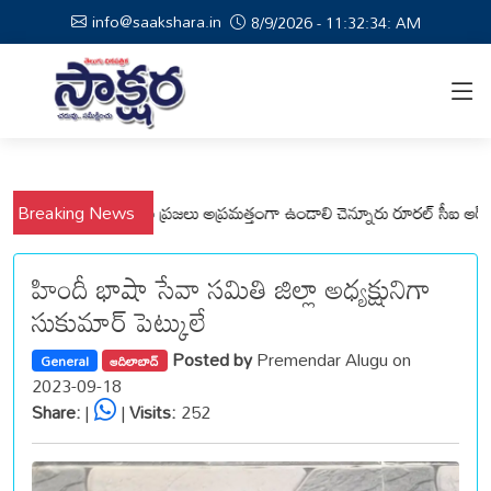
info@saakshara.in
8/9/2026 - 11:32:35: AM
 వేమనపల్లి మండలాల ప్రజలు అప్రమత్తంగా ఉండాలి చెన్నూరు రూరల్ సీఐ ఆర్. కృష్ణ
Breaking News
హిందీ భాషా సేవా సమితి జిల్లా అధ్యక్షునిగా
సుకుమార్ పెట్కులే
Posted by
Premendar Alugu on
General
ఆదిలాబాద్
2023-09-18
Share:
|
|
Visits:
252