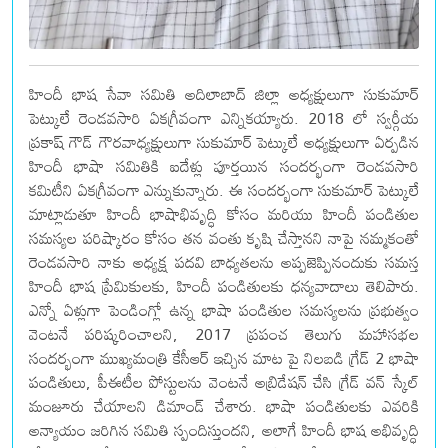
హిందీ భాష సేవా సమితి అదిలాబాద్ జిల్లా అధ్యక్షులుగా సుకుమార్
పెట్కులే రెండవసారి ఏకగ్రీవంగా ఎన్నికయ్యారు. 2018 లో స్వర్గీయ
ప్రకాష్ గౌడ్ గౌరవాధ్యక్షులుగా సుకుమార్ పెట్కులే అధ్యక్షులుగా ఏర్పడిన
హిందీ భాషా సమితికి ఐదేళ్లు పూర్తయిన సందర్భంగా రెండవసారి
కమిటీని ఏకగ్రీవంగా ఎన్నుకున్నారు. ఈ సందర్భంగా సుకుమార్ పెట్కులే
మాట్లాడుతూ హిందీ భాషాభివృద్ధి కోసం మరియు హిందీ పండితుల
సమస్యల పరిష్కారం కోసం తన వంతు కృషి చేస్తానని నాపై నమ్మకంతో
రెండవసారి నాకు అధ్యక్ష పదవి బాధ్యతలను అప్పజెప్పినందుకు సమస్త
హిందీ భాష ప్రేమికులకు, హిందీ పండితులకు ధన్యవాదాలు తెలిపారు.
ఎన్నో ఏళ్లుగా పెండింగ్లో ఉన్న భాషా పండితుల సమస్యలను ప్రభుత్వం
వెంటనే పరిష్కరించాలని, 2017 ప్రపంచ తెలుగు మహాసభల
సందర్భంగా ముఖ్యమంత్రి కేసీఆర్ ఇచ్చిన మాట పై నిలబడి గ్రేడ్ 2 భాషా
పండితులు, పీఈటీల పోస్టులను వెంటనే అబ్రిడేషన్ చేసి గ్రేడ్ వన్ స్కేల్
మంజూరు చేయాలని డిమాండ్ చేశారు. భాషా పండితులకు ఎవరికి
అన్యాయం జరిగిన సమితి స్పందిస్తుందని, అలాగే హిందీ భాష అభివృద్ధి