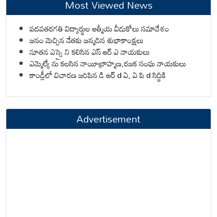
Most Viewed News
పదవతరగతి విద్యార్థుల ఆత్మీయ వీడుకోలు సమావేశం
జనం మెచ్చిన నేతకు జన్మదిన శుభాకాంక్షలు
నూతన ఎస్సై ని కలిసిన ఎస్ ఆర్ ఎ నాయకులు
ఎమ్మెల్యే ను కలసిన నాయీబ్రాహ్మణ,రజక సంఘ నాయకులు
కాండ్లీలో విచారణ జరిపిన డి ఆర్ d ఏ, ఏ పి d సిద్ధికి
Advertisement