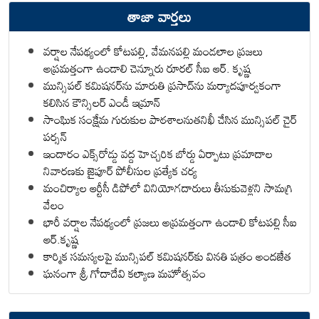
తాజా వార్తలు
వర్షాల నేపథ్యంలో కోటపల్లి, వేమనపల్లి మండలాల ప్రజలు
అప్రమత్తంగా ఉండాలి చెన్నూరు రూరల్ సీఐ ఆర్. కృష్ణ
మున్సిపల్ కమిషనర్‌ను మారుతి ప్రసాద్‌ను మర్యాదపూర్వకంగా
కలిసిన కౌన్సిలర్ ఎండీ ఇమ్రాన్ ​
సాంఘిక సంక్షేమ గురుకుల పాఠశాలనుతనిఖీ చేసిన మున్సిపల్ చైర్
పర్సన్
ఇందారం ఎక్స్‌రోడ్డు వద్ద హెచ్చరిక బోర్డు ఏర్పాటు ప్రమాదాల
నివారణకు జైపూర్ పోలీసుల ప్రత్యేక చర్య
మంచిర్యాల ఆర్టీసీ డిపోలో వినియోగదారులు తీసుకువెళ్లని సామగ్రి
వేలం
భారీ వర్షాల నేపథ్యంలో ప్రజలు అప్రమత్తంగా ఉండాలి కోటపల్లి సీఐ
ఆర్.కృష్ణ
కార్మిక సమస్యలపై మున్సిపల్ కమిషనర్‌కు వినతి పత్రం అందజేత
ఘనంగా శ్రీ గోదాదేవి కల్యాణ మహోత్సవం