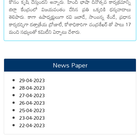
కోసం కృషి చేస్తుందని అన్నారు. హిందీ భాషా దినోత్సవ కార్యక్రమాన్ని
జిల్లా కేంద్రంలో విజయవంతం చేసిన ప్రతి ఒక్కరికి ధన్యవాదాలు
తెలిపారు. కాగా ఉపాధ్యక్షులుగా రవి జబాడే, సాంబన్న శేండే, ప్రధాన
కార్యదర్శిగా దత్తాత్రేయ ద్రోణాలే, కోశాధికారిగా చంద్రశేఖర్ తో పాటు 17
మంది సభ్యులతో కమిటీని ఏర్పాటు చేశారు.
News Paper
29-04-2023
28-04-2023
27-04-2023
26-04-2023
25-04-2023
23-04-2023
22-04-2023