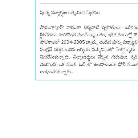
పూర్వ విద్యార్థుల ఆత్మీయ సమ్మేళనం
సారంగాపూర్: వారంతా చిన్ననాటి స్నేహితులు.. ఒకేచో
స్థిరపడగా, మరికొంత మంది వ్యాపారం, ఇతర రంగాల్లో క
పాఠశాలలో 2004-2005 బ్యాచ్కు చెందిన పూర్వ విద్యార్థిన
ఫంక్షన్ నిర్వహించిన ఆత్మీయ సమ్మేళనంలో పాల్గొన్
నెమరేసుకున్నారు. విద్యాబుద్ధులు నేర్పిన గురువులు 
నెలకొంది. ఇక నుంచి టచ్ లో ఉండాలంటూ ఫోన్ నంబర్
బంధించుకున్నారు.