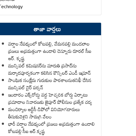
Technology
తాజా వార్తలు
వర్షాల నేపథ్యంలో కోటపల్లి, వేమనపల్లి మండలాల
ప్రజలు అప్రమత్తంగా ఉండాలి చెన్నూరు రూరల్ సీఐ
ఆర్. కృష్ణ
మున్సిపల్ కమిషనర్‌ను మారుతి ప్రసాద్‌ను
మర్యాదపూర్వకంగా కలిసిన కౌన్సిలర్ ఎండీ ఇమ్రాన్ ​
సాంఘిక సంక్షేమ గురుకుల పాఠశాలనుతనిఖీ చేసిన
మున్సిపల్ చైర్ పర్సన్
ఇందారం ఎక్స్‌రోడ్డు వద్ద హెచ్చరిక బోర్డు ఏర్పాటు
ప్రమాదాల నివారణకు జైపూర్ పోలీసుల ప్రత్యేక చర్య
మంచిర్యాల ఆర్టీసీ డిపోలో వినియోగదారులు
తీసుకువెళ్లని సామగ్రి వేలం
భారీ వర్షాల నేపథ్యంలో ప్రజలు అప్రమత్తంగా ఉండాలి
కోటపల్లి సీఐ ఆర్.కృష్ణ