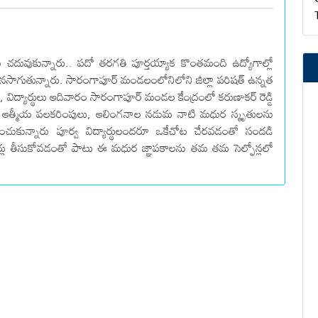
ట చదువుకున్నారు.. పదో తరగతి పూర్తయ్యాక కొంతమంది ఉద్యోగాల్లో
ొనసాగుతున్నారు. సారంగాపూర్ మండలంలోనిలోని జిల్లా పరిషత్ ఉన్నత
ి, విద్యార్థులు ఆదివారం సారంగాపూర్ మండల కేంద్రంలో కరుణాకర్ రెడ్డి
నారు. ఆత్మీయ పలకరింపులు, ఆలింగనాల నడుమ నాటి మధుర స్మృతులను
స్మరించుకున్నారు పూర్వ విద్యార్థులందరూ ఒకేచోట చేరవడంతో సందడి
లు తీసుకోవడంతో పాటు ఈ మధుర జ్ఞాపకాలను తమ తమ సెల్ఫోన్లలో