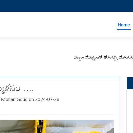
Home
వర్షాల నేపథ్యంలో కోటపల్లి, వేమనపల్లి మండలా
్మేళనం ....
a Mohan Goud on 2024-07-28