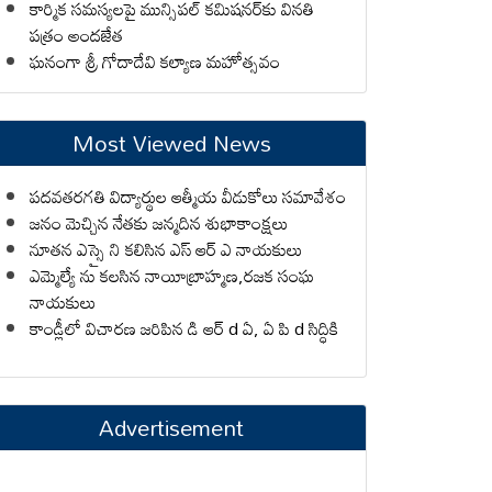
కార్మిక సమస్యలపై మున్సిపల్ కమిషనర్‌కు వినతి
పత్రం అందజేత
ఘనంగా శ్రీ గోదాదేవి కల్యాణ మహోత్సవం
Most Viewed News
పదవతరగతి విద్యార్థుల ఆత్మీయ వీడుకోలు సమావేశం
జనం మెచ్చిన నేతకు జన్మదిన శుభాకాంక్షలు
నూతన ఎస్సై ని కలిసిన ఎస్ ఆర్ ఎ నాయకులు
ఎమ్మెల్యే ను కలసిన నాయీబ్రాహ్మణ,రజక సంఘ
నాయకులు
కాండ్లీలో విచారణ జరిపిన డి ఆర్ d ఏ, ఏ పి d సిద్ధికి
Advertisement