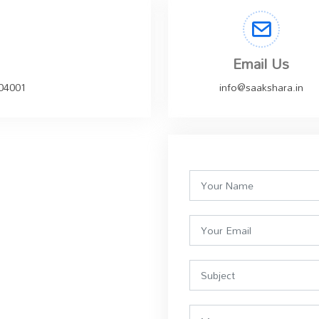
Email Us
504001
info@saakshara.in