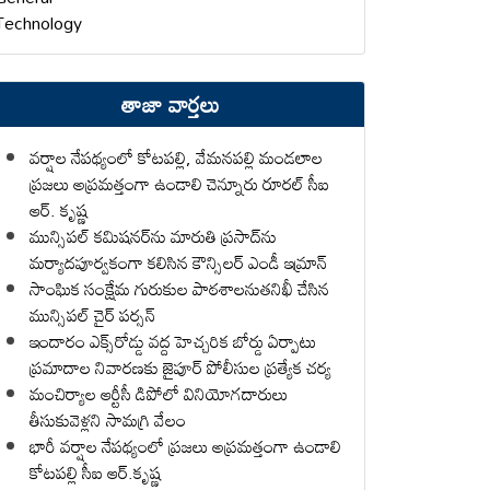
Technology
తాజా వార్తలు
వర్షాల నేపథ్యంలో కోటపల్లి, వేమనపల్లి మండలాల
ప్రజలు అప్రమత్తంగా ఉండాలి చెన్నూరు రూరల్ సీఐ
ఆర్. కృష్ణ
మున్సిపల్ కమిషనర్‌ను మారుతి ప్రసాద్‌ను
మర్యాదపూర్వకంగా కలిసిన కౌన్సిలర్ ఎండీ ఇమ్రాన్ ​
సాంఘిక సంక్షేమ గురుకుల పాఠశాలనుతనిఖీ చేసిన
మున్సిపల్ చైర్ పర్సన్
ఇందారం ఎక్స్‌రోడ్డు వద్ద హెచ్చరిక బోర్డు ఏర్పాటు
ప్రమాదాల నివారణకు జైపూర్ పోలీసుల ప్రత్యేక చర్య
మంచిర్యాల ఆర్టీసీ డిపోలో వినియోగదారులు
తీసుకువెళ్లని సామగ్రి వేలం
భారీ వర్షాల నేపథ్యంలో ప్రజలు అప్రమత్తంగా ఉండాలి
కోటపల్లి సీఐ ఆర్.కృష్ణ