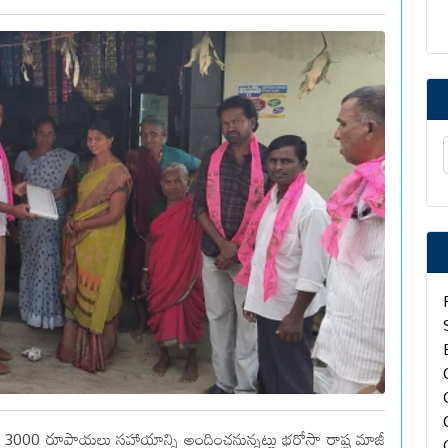
కు 3000 రూపాయలు సహాయాన్ని అందించనున్నట్లు భరోసా రాష్ట్ర మాజీ