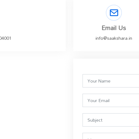
Email Us
504001
info@saakshara.in