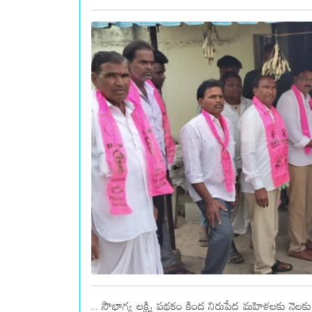
.. సౌభాగ్య లక్ష్మి పథకం కింద నిరుపేద మహిళలకు నెల