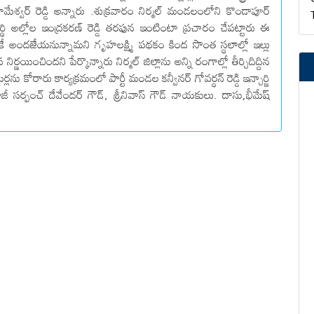
రామేశ్వర్ రెడ్డి అన్నారు .శుక్రవారం నిర్మల్ మండలంలోని కొండాపూర్
్యర్థి అల్లోల ఇంద్రకరణ్ రెడ్డి తరఫున ఇంటింటా ప్రచారం చేపట్టారు ఈ
కే అందజేయనున్నామని గృహలక్ష్మి పథకం కింద సొంత స్థలాల్లో ఇల్లు
యించిందని పేర్కొన్నారు నిర్మల్ జిల్లాను అన్ని రంగాల్లో తీర్చిదిద్దిన
ర్లను కోరారు కార్యక్రమంలో పార్టీ మండల కన్వీనర్ గోవర్ధన్ రెడ్డి ఇన్చార్జి
ీ సర్పంచ్ దేవేందర్ గౌడ్, శ్రీనివాస్ గౌడ్ నాయకులు. దాసు,భీమేష్