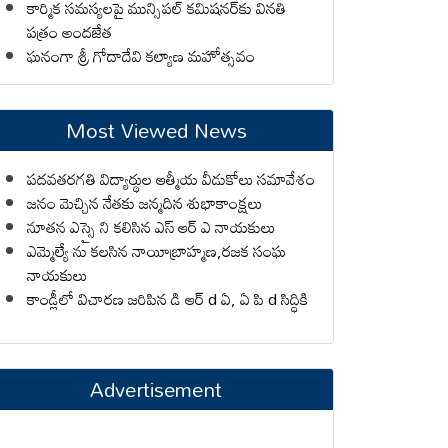
కార్మిక సమస్యలపై మున్సిపల్ కమిషనర్‌కు వినతి
పత్రం అందజేత
ఘనంగా శ్రీ గోదాదేవి కల్యాణ మహోత్సవం
Most Viewed News
పదవతరగతి విద్యార్థుల ఆత్మీయ వీడుకోలు సమావేశం
జనం మెచ్చిన నేతకు జన్మదిన శుభాకాంక్షలు
నూతన ఎస్సై ని కలిసిన ఎస్ ఆర్ ఎ నాయకులు
ఎమ్మెల్యే ను కలసిన నాయీబ్రాహ్మణ,రజక సంఘ
నాయకులు
కాండ్లీలో విచారణ జరిపిన డి ఆర్ d ఏ, ఏ పి d సిద్ధికి
Advertisement