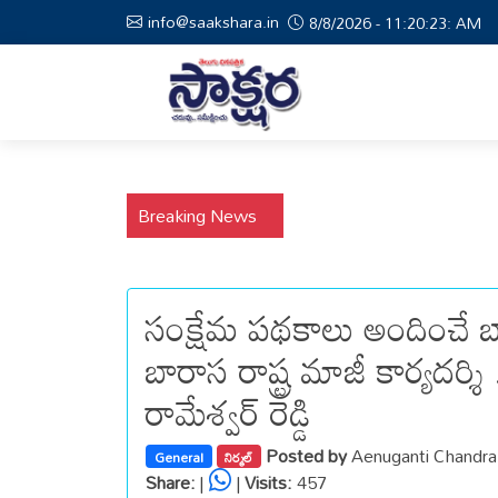
info@saakshara.in
8/8/2026 - 11:20:24: AM
Breaking News
సంక్షేమ పథకాలు అందించే 
బారాస రాష్ట్ర మాజీ కార్యదర్
రామేశ్వర్ రెడ్డి
Posted by
Aenuganti Chandr
General
నిర్మల్
Share:
|
|
Visits:
457