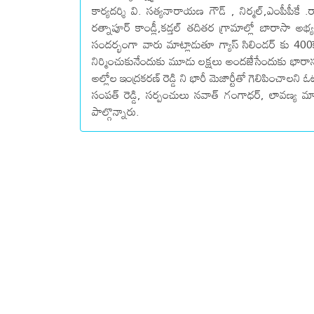
కార్యదర్శి వి. సత్యనారాయణ గౌడ్ , నిర్మల్,ఎంపీపీకే .
రత్నాపూర్ కాండ్లీ,కడ్తల్ తదితర గ్రామాల్లో బారాసా అభ
సందర్భంగా వారు మాట్లాడుతూ గ్యాస్ సిలిండర్ కు 400
నిర్మించుకునేందుకు మూడు లక్షలు అందజేసేందుకు భారాస నిర్ణ
అల్లోల ఇంద్రకరణ్ రెడ్డి ని భారీ మెజార్టీతో గెలిపించాలని ఓట
సంపత్ రెడ్డి, సర్పంచులు నవాత్ గంగాధర్, లావణ్య మాజ
పాల్గొన్నారు.