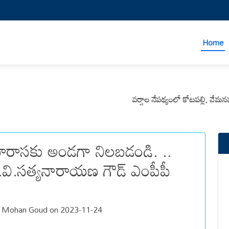
Home
వర్షాల నేపథ్యంలో కోటపల్లి, వేమనపల్లి మం
బారాసకు అండగా నిలబడండి. ..
శి .వి.సత్యనారాయణ గౌడ్ ఎంపీపీ
a Mohan Goud on 2023-11-24