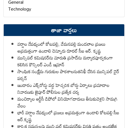
General
Technology
తాజా వార్తలు
వర్షాల నేపథ్యంలో కోటపల్లి, వేమనపల్లి మండలాల ప్రజలు
అప్రమత్తంగా ఉండాలి చెన్నూరు రూరల్ సీఐ ఆర్. కృష్ణ
మున్సిపల్ కమిషనర్‌ను మారుతి ప్రసాద్‌ను మర్యాదపూర్వకంగా
కలిసిన కౌన్సిలర్ ఎండీ ఇమ్రాన్ ​
సాంఘిక సంక్షేమ గురుకుల పాఠశాలనుతనిఖీ చేసిన మున్సిపల్ చైర్
పర్సన్
ఇందారం ఎక్స్‌రోడ్డు వద్ద హెచ్చరిక బోర్డు ఏర్పాటు ప్రమాదాల
నివారణకు జైపూర్ పోలీసుల ప్రత్యేక చర్య
మంచిర్యాల ఆర్టీసీ డిపోలో వినియోగదారులు తీసుకువెళ్లని సామగ్రి
వేలం
భారీ వర్షాల నేపథ్యంలో ప్రజలు అప్రమత్తంగా ఉండాలి కోటపల్లి సీఐ
ఆర్.కృష్ణ
కార్మిక సమస్యలపై మున్సిపల్ కమిషనర్‌కు వినతి పత్రం అందజేత