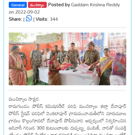
Posted by
Gaddam Krishna Reddy
General
మంచిర్యాల
on 2022-09-02
Share:
|
|
Visits:
344
మంచిర్యాల సాక్షర:
రామగుండం పోలీస్ కమిషనరేట్ పరిధి మంచిర్యాల జిల్లా దేవాపూర్
పోలీస్ స్టేషన్ పరిధిలో వెంకటాపూర్ గ్రామపంచాయతీలోని మారుమూల
గ్రామం కొల్లంగూడలో దేవాపూర్ పోలీసువారి ఆధ్వర్యంలో నిర్వహించిన
ఆదివాసీ గిరిజన 300 కుటుంబాలకు దుప్పట్ట్లు పంపిణీ, వారితో సంపక్తి