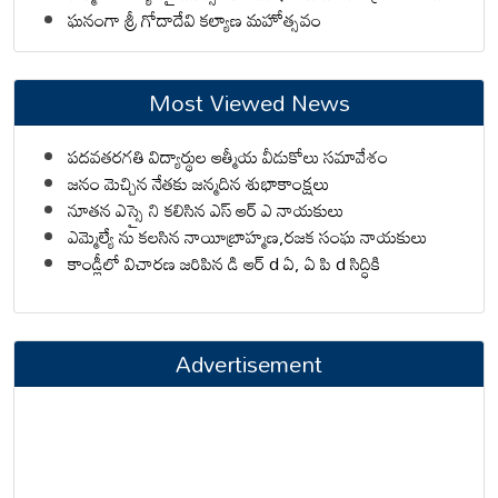
ఘనంగా శ్రీ గోదాదేవి కల్యాణ మహోత్సవం
Most Viewed News
పదవతరగతి విద్యార్థుల ఆత్మీయ వీడుకోలు సమావేశం
జనం మెచ్చిన నేతకు జన్మదిన శుభాకాంక్షలు
నూతన ఎస్సై ని కలిసిన ఎస్ ఆర్ ఎ నాయకులు
ఎమ్మెల్యే ను కలసిన నాయీబ్రాహ్మణ,రజక సంఘ నాయకులు
కాండ్లీలో విచారణ జరిపిన డి ఆర్ d ఏ, ఏ పి d సిద్ధికి
Advertisement