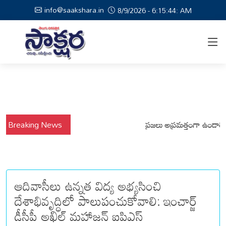
info@saakshara.in
8/9/2026 - 6:15:45: AM
్షాల నేపథ్యంలో కోటపల్లి, వేమనపల్లి మండలాల ప్రజలు అప్రమత్తంగా ఉండాలి చెన్నూ
Breaking News
ఆదివాసీలు ఉన్నత విద్య అభ్యసించి
దేశాభివృద్ధిలో పాలుపంచుకోవాలి: ఇంచార్జ్
డీసీపీ అఖిల్ మహాజన్ ఐపిఎస్