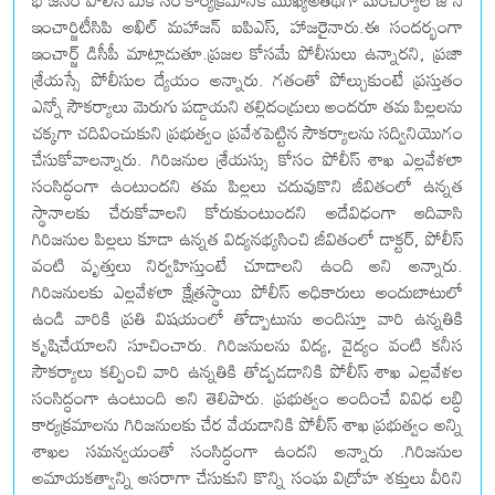
భోజనం పోలీస్ మీకోసం కార్యక్రమానికి ముఖ్యఅతిథిగా మంచిర్యాల జోన్
ఇంచార్జిటీసిపి అఖిల్ మహాజన్ ఐపిఎస్, హాజరైనారు.ఈ సందర్భంగా
ఇంచార్జ్ డిసీపీ మాట్లాడుతూ.ప్రజల కోసమే పోలీసులు ఉన్నారని, ప్రజా
శ్రేయస్సే పోలీసుల ద్యేయం అన్నారు. గతంతో పోల్చుకుంటే ప్రస్తుతం
ఎన్నో సౌకర్యాలు మెరుగు పడ్డాయని తల్లిదండ్రులు అందరూ తమ పిల్లలను
చక్కగా చదివించుకుని ప్రభుత్వం ప్రవేశపెట్టిన సౌకర్యాలను సద్వినియొగం
చేసుకోవాలన్నారు. గిరిజనుల శ్రేయస్సు కోసం పోలీస్ శాఖ ఎల్లవేళలా
సంసిద్ధంగా ఉంటుందని తమ పిల్లలు చదువుకొని జీవితంలో ఉన్నత
స్థానాలకు చేరుకోవాలని కోరుకుంటుందని అదేవిధంగా ఆదివాసి
గిరిజనుల పిల్లలు కూడా ఉన్నత విద్యనభ్యసించి జీవితంలో డాక్టర్, పోలీస్
వంటి వృత్తులు నిర్వహిస్తుంటే చూడాలని ఉంది అని అన్నారు.
గిరిజనులకు ఎల్లవేళలా క్షేత్రస్థాయి పోలీస్ అధికారులు అందుబాటులో
ఉండి వారికి ప్రతి విషయంలో తోడ్పాటును అందిస్తూ వారి ఉన్నతికి
కృషిచేయాలని సూచించారు. గిరిజనులను విద్య, వైద్యం వంటి కనీస
సౌకర్యాలు కల్పించి వారి ఉన్నతికి తోడ్పడడానికి పోలీస్ శాఖ ఎల్లవేళల
సంసిద్ధంగా ఉంటుంది అని తెలిపారు. ప్రభుత్వం అందించే వివిధ లబ్ధి
కార్యక్రమాలను గిరిజనులకు చేర వేయడానికి పోలీస్ శాఖ ప్రభుత్వం అన్ని
శాఖల సమన్వయంతో సంసిద్ధంగా ఉందని అన్నారు .గిరిజనుల
అమాయకత్వాన్ని ఆసరాగా చేసుకుని కొన్ని సంఘ విద్రోహ శక్తులు వీరిని