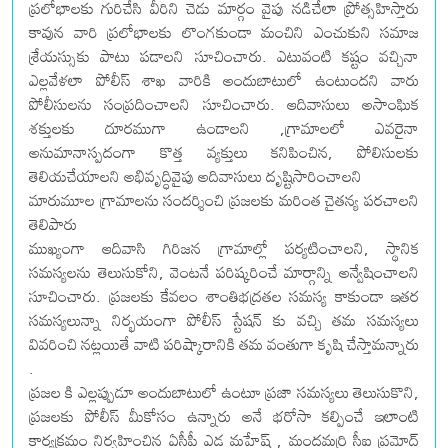
ప్రలోభాలకు గురిచేసి వీరిని చెడు మార్గం వైపు నడిచేలా ప్రోత్సహిస్తారు
కావున వారి ప్రలోభాలకు లొంగకుండా మంచిని ఎంచుకుని సమాజ
శ్రేయస్సుకు పాటు పడాలని సూచించారు. ఎటువంటి కష్టం వచ్చినా
ఎల్లవేళలా పోలీస్ శాఖ వారికి అందుబాటులో ఉంటుందని వారు
పోలీసులను సంప్రదించాలని సూచించారు. ఆదివాసులు అసాంఘిక
శక్తులకు దూరముగా ఉండాలని ,గ్రామాలలో ఎవరైనా
అనుమానాస్పదంగా కొత్త వ్యక్తులు కనిపించిన, పోలిసులకు
తెలియచేయాలని అభివృద్ధివైపు అదివాసులు దృష్టిసారించాలని
మారుమూల గ్రామాలను సందర్శించి ప్రజలకు మరింత చైతన్య పరచాలని
తెలిపారు
ముఖ్యంగా ఆదివాసి గిరిజన గ్రామాల్లో పర్యటించాలని, స్థానిక
సమస్యలను తెలుసుకోని, వెంటనే పరిష్కరించే మార్గాన్ని అన్వేషించాలని
సూచించారు. ప్రజలకు కేవలం శాంతిభద్రతల సమస్య కాకుండా ఇతర
సమస్యలున్నా నిర్భయంగా పోలీస్ స్టేషన్ కు వచ్చి తమ సమస్యలు
వివరించి నట్లయితే వాటి పరిష్కారానికి తమ వంతుగా కృషి చేస్తామన్నారు
.
ప్రజల కి ఎల్లప్పుడూ అందుబాటులో ఉంటూ ప్రజా సమస్యలు తెలుసుకొని,
ప్రజలకు పోలీస్ మీకోసం ఉన్నారు అనే భరోసా కల్పించే ఇలాంటి
కార్యక్రమం నిర్వహించిన ఏసీపీ ఎడ్ల మహేష్ , మందమర్రి సీఐ ప్రమోద్