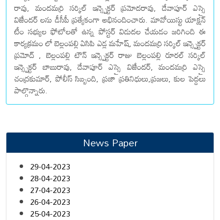
రావు, మందమర్రి సర్కిల్ ఇన్స్పెక్టర్ ప్రమోదరావు, దేవాపూర్ ఎస్సై
విజేందర్ లను డీసీపీ ప్రత్యేకంగా అభినందించారు. మావోయిస్టు యాక్షన్
టీం సభ్యుల ఫోటోలతో ఉన్న పోస్టర్ విడుదల చేయడం జరిగింది ఈ
కార్యక్రమం లో బెల్లంపల్లి ఏసిపి ఎడ్ల మహేష్, మందమర్రి సర్కిల్ ఇన్స్పెక్టర్
ప్రమోద్ , బెల్లంపల్లి టౌన్ ఇన్స్పెక్టర్ రాజు బెల్లంపల్లి రూరల్ సర్కిల్
ఇన్స్పెక్టర్ బాబురావు, దేవాపూర్ ఎస్సై విజేందర్, మందమర్రి ఎస్సై
చంద్రకుమార్, పోలీస్ సిబ్బంది, ప్రజా ప్రతినిధులు,ప్రజలు, కుల పెద్దలు
పాల్గొన్నారు.
News Paper
29-04-2023
28-04-2023
27-04-2023
26-04-2023
25-04-2023