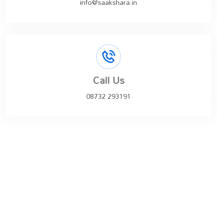
info@saakshara.in
Call Us
08732 293191