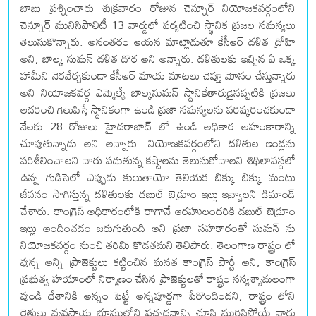
బాబు ప్రశ్నించారు శుక్రవారం రోజున చెన్నూర్ నియోజకవర్గంలోని
చెన్నూర్ మునిసిపాలిటీ 13 వార్డులో పర్యటించి స్థానిక ప్రజల సమస్యలు
తెలుసుకొన్నారు. అనంతరం ఆయన మాట్లాడుతూ కేసీఆర్ దళిత ద్రోహి
అని, బాల్క సుమన్ దళిత దొర అని అన్నారు. దళితులకు ఇచ్చిన ఏ ఒక్క
హామీని నెరవేర్చకుండా కేసీఆర్ మాయ మాటలు చెప్తూ మోసం చేస్తున్నారు
అని నియోజకవర్గ ఎమ్మెల్యే బాల్కసుమన్ స్థానికేతారుడైనప్పటికి ప్రజలు
ఆదరించి గెలుపిస్తే స్థానికంగా ఉండి ప్రజా సమస్యలను పరిష్కరించకుండా
నేలకు 28 రోజులు హైదరాబాద్ లో ఉండి అధికార అహంకారాన్ని
చూపుతున్నాడు అని అన్నారు. నియోజకవర్గంలోని దళితుల ఇండ్లను
పరిశీలించాలని వారు పడుతున్న కష్టాలను తెలుసుకోవాలని శిథిలావస్థలో
ఉన్న గుడిసెలో ఎప్పుడు కులుతాయో తెలియక బిక్కు బిక్కు మంటు
జీవనం సాగిస్తున్న దళితులకు డబుల్ బెడ్రూం ఇల్లు ఇవ్వాలని డిమాండ్
చేశారు. కాంగ్రెస్ అధికారంలోకి రాగానే ఆరహులందరికి డబుల్ బెడ్రూం
ఇల్లు అందించడం జరుగుతుంది అని ప్రజా సహకారంతో సుమన్ ను
నియోజకవర్గం నుంచి తరిమి కొడతమని తెలిపారు. తెలంగాణ రాష్ట్రం లో
వున్న అన్ని ప్రాజెక్టులు కట్టించిన ఘనత కాంగ్రెస్ పార్టీ అని, కాంగ్రెస్
ప్రభుత్వ హయాంలో నిర్మాణం చేసిన ప్రాజెక్టులతో రాష్ట్రం సస్యశ్యామలంగా
వుండి దేశానికి అన్నం పెట్టే అన్నపూర్ణగా పేరొందిందని, రాష్ట్రం లోని
రైతులు వ్యవసాయ భూముల్లోని పచ్చదనాన్ని చూసి మురిసిపోయే వారు