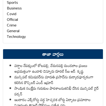
Sports
Business
Covid
Official
Crime
General
Technology
తాజా వార్తలు
వర్షాల నేపథ్యంలో కోటపల్లి, వేమనపల్లి మండలాల ప్రజలు
అప్రమత్తంగా ఉండాలి చెన్నూరు రూరల్ సీఐ ఆర్. కృష్ణ
మున్సిపల్ కమిషనర్‌ను మారుతి ప్రసాద్‌ను మర్యాదపూర్వకంగా
కలిసిన కౌన్సిలర్ ఎండీ ఇమ్రాన్ ​
సాంఘిక సంక్షేమ గురుకుల పాఠశాలనుతనిఖీ చేసిన మున్సిపల్ చైర్
పర్సన్
ఇందారం ఎక్స్‌రోడ్డు వద్ద హెచ్చరిక బోర్డు ఏర్పాటు ప్రమాదాల
నివారణకు జైపూర్ పోలీసుల ప్రత్యేక చర్య