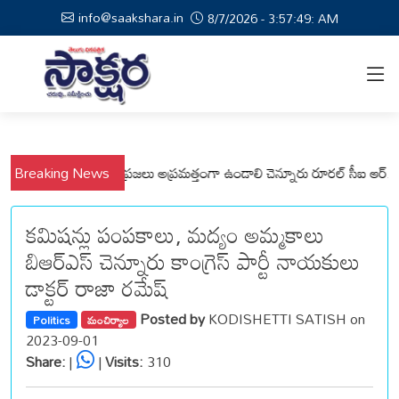
info@saakshara.in
8/7/2026 - 3:57:50: AM
వేమనపల్లి మండలాల ప్రజలు అప్రమత్తంగా ఉండాలి చెన్నూరు రూరల్ సీఐ ఆర్. కృష్ణ
Breaking News
కమిషన్లు పంపకాలు, మద్యం అమ్మకాలు
బిఆర్ఎస్ చెన్నూరు కాంగ్రెస్ పార్టీ నాయకులు
డాక్టర్ రాజా రమేష్
Posted by
KODISHETTI SATISH on
Politics
మంచిర్యాల
2023-09-01
Share:
|
|
Visits:
310