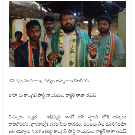
కమిషన్లు పంపకాలు, మద్యం అమ్మకాలు బిఆర్ఎస్
చెన్నూరు కాంగ్రెస్ పార్టీ నాయకులు డాక్టర్ రాజా రమేష్
చెన్నూరు సాక్షర : అభివృద్ధి అంటే బస్ స్టాండ్ లోకి బస్సులు
రాకపోవడం, గ్రామాల్లోకి వరద నీరు రావడం, పంటలు నీట మునగడమా
అని చెన్నూరు నియోజకవర్గ కాంగ్రెస్ పార్టీ నాయకులు డాక్టర్ రాజా రమేష్