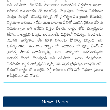
అని తెలిపారు. బిఆర్ఎస్ హయాంలో అనాలోచిత నిర్ణయాల ద్వారా,
అధికార అహంకారం తో ఇంజనీర్లు, మేధావులు మాటలు వినకుండా
మద్యం మత్తులో, కమిషన్ల కక్కుత్రి తో ప్రాజెక్టుల నిర్మాణంకు తీసుకున్న
నిర్ణయాల కారణంగా నేడు పంట పొలాలు నీటిలో మునిగి రైతులు కన్నీరు
పెడుతున్నారు అని ఆవేదన వ్యక్తం చేశారు. రాష్ట్రం లోని విద్యార్థులకు
కనీసం నాణ్యమైన విద్యను అందించలేని దుస్థితిలో ప్రభుత్వం వుంది అని,
యువత ఉద్యోగాలు లేక కూలి పనులకు పోవాల్సి వస్తుంది అని
విమర్శించారు. తెలంగాణ రాష్ట్రం లో అధికారం లో వున్న బిఆర్ఎస్
ప్రభుత్వ పాలన ప్రజాసౌమ్యన్ని, ప్రజల హక్కులను అనగదొక్కుతూ
అరాచక పాలన సాగిస్తుంది అని తెలిపారు. ప్రజల సంక్షేమంకు,
నిరుపేదల ఆర్థిక అభ్యున్నతికి కృషి చేసే ఏకైక ప్రభుత్వం కాంగ్రెస్ అని,
దేశంలో రాష్ట్రం లో కాంగ్రెస్ పార్టీ అధికారం లోకి వచ్చే విధంగా ప్రజలు
ఆశీర్వదించాలని కోరారు.
News Paper