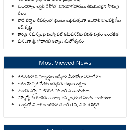
మంచిర్యాల ఆర్టీసీ డిపోలో వినియోగదారులు తీసుకువెళ్లని సామగ్రి
వేలం
భారీ వర్షాల నేపథ్యంలో ప్రజలు అప్రమత్తంగా ఉండాలి కోటపల్లి సీఐ
ఆర్.కృష్ణ
కార్మిక సమస్యలపై మున్సిపల్ కమిషనర్‌కు వినతి పత్రం అందజేత
ఘనంగా శ్రీ గోదాదేవి కల్యాణ మహోత్సవం
Most Viewed News
పదవతరగతి విద్యార్థుల ఆత్మీయ వీడుకోలు సమావేశం
జనం మెచ్చిన నేతకు జన్మదిన శుభాకాంక్షలు
నూతన ఎస్సై ని కలిసిన ఎస్ ఆర్ ఎ నాయకులు
ఎమ్మెల్యే ను కలసిన నాయీబ్రాహ్మణ,రజక సంఘ నాయకులు
కాండ్లీలో విచారణ జరిపిన డి ఆర్ d ఏ, ఏ పి d సిద్ధికి