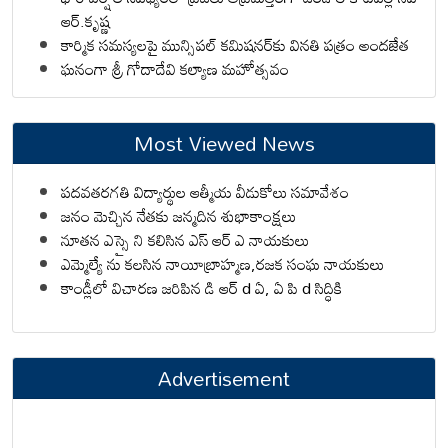
ఆర్.కృష్ణ
కార్మిక సమస్యలపై మున్సిపల్ కమిషనర్‌కు వినతి పత్రం అందజేత
ఘనంగా శ్రీ గోదాదేవి కల్యాణ మహోత్సవం
Most Viewed News
పదవతరగతి విద్యార్థుల ఆత్మీయ వీడుకోలు సమావేశం
జనం మెచ్చిన నేతకు జన్మదిన శుభాకాంక్షలు
నూతన ఎస్సై ని కలిసిన ఎస్ ఆర్ ఎ నాయకులు
ఎమ్మెల్యే ను కలసిన నాయీబ్రాహ్మణ,రజక సంఘ నాయకులు
కాండ్లీలో విచారణ జరిపిన డి ఆర్ d ఏ, ఏ పి d సిద్ధికి
Advertisement