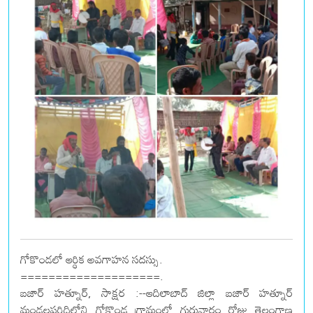
గోకొండలో ఆర్థిక అవగాహన సదస్సు.
====================.
బజార్ హత్నూర్, సాక్షర :--ఆదిలాబాద్ జిల్లా బజార్ హత్నూర్
మండలపరిధిలోని గోకొండ గ్రామంలో గురువారం రోజు తెలంగాణ