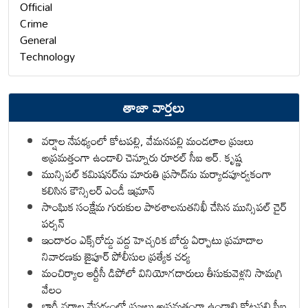
Official
Crime
General
Technology
తాజా వార్తలు
వర్షాల నేపథ్యంలో కోటపల్లి, వేమనపల్లి మండలాల ప్రజలు
అప్రమత్తంగా ఉండాలి చెన్నూరు రూరల్ సీఐ ఆర్. కృష్ణ
మున్సిపల్ కమిషనర్‌ను మారుతి ప్రసాద్‌ను మర్యాదపూర్వకంగా
కలిసిన కౌన్సిలర్ ఎండీ ఇమ్రాన్ ​
సాంఘిక సంక్షేమ గురుకుల పాఠశాలనుతనిఖీ చేసిన మున్సిపల్ చైర్
పర్సన్
ఇందారం ఎక్స్‌రోడ్డు వద్ద హెచ్చరిక బోర్డు ఏర్పాటు ప్రమాదాల
నివారణకు జైపూర్ పోలీసుల ప్రత్యేక చర్య
మంచిర్యాల ఆర్టీసీ డిపోలో వినియోగదారులు తీసుకువెళ్లని సామగ్రి
వేలం
భారీ వర్షాల నేపథ్యంలో ప్రజలు అప్రమత్తంగా ఉండాలి కోటపల్లి సీఐ