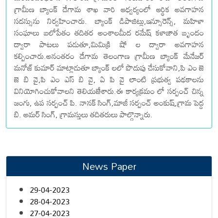
గ్రామీణ బ్యాంక్ దేగామ శాఖ వారి ఆధ్వర్యంలో ఆర్థిక అవగాహన
సదస్సును నిర్వహించారు. బ్యాంక్ డిపాజిట్లు,ఇన్సూరెన్స్, మహిళా
సంఘాలు బలోపేతం తదితర అంశాలమీద రమేష్ కళాజాత బృందం
ద్వారా పాటలు పడుతూ,మిమిక్రి షో ల ద్వారా అవగాహన
కల్పించారు.అనంతరం దేగామ తెలంగాణ గ్రామీణ బ్యాంక్ మేనేజర్
మనోజ్ కుమార్ మాట్లాడుతూ బ్యాంక్ లలో పొదుపు చేసుకోవాని,పి ఎం జె
జె బి వై,పి ఎం ఎస్ బి వై, ఏ పి వై లాంటి ప్రభుత్వ పథకాలను
వినియోగించుకోవాలని తెలియజేశారు.ఈ కార్యక్రమం లో సర్పంచ్ చిన్న
జంగు, ఉప సర్పంచ్ పి. నానక్ సింగ్,మాజీ సర్పంచ్ అంకుష్,గ్రామ పెద్ద
బి. అమర్ సింగ్, గ్రామస్తులు తదితరులు పాల్గొన్నారు.
News Paper
29-04-2023
28-04-2023
27-04-2023