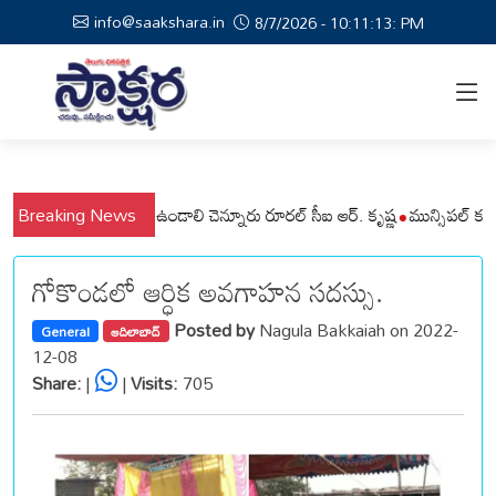
info@saakshara.in
8/7/2026 - 10:11:13: PM
ప్రజలు అప్రమత్తంగా ఉండాలి చెన్నూరు రూరల్ సీఐ ఆర్. కృష్ణ
Breaking News
మున్సిపల్ కమిషనర్‌
గోకొండలో ఆర్ధిక అవగాహన సదస్సు.
Posted by
Nagula Bakkaiah on 2022-
General
ఆదిలాబాద్
12-08
Share:
|
|
Visits:
705