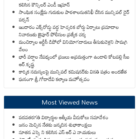
కలిసిన కౌన్సిలర్ ఎండీ ఇమ్రాన్ ​
సాంఘిక సంక్షేమ గురుకుల పాఠశాలనుతనిఖీ చేసిన మున్సిపల్ చైర్
పర్సన్
ఇందారం ఎక్స్‌రోడ్డు వద్ద హెచ్చరిక బోర్డు ఏర్పాటు ప్రమాదాల
నివారణకు జైపూర్ పోలీసుల ప్రత్యేక చర్య
మంచిర్యాల ఆర్టీసీ డిపోలో వినియోగదారులు తీసుకువెళ్లని సామగ్రి
వేలం
భారీ వర్షాల నేపథ్యంలో ప్రజలు అప్రమత్తంగా ఉండాలి కోటపల్లి సీఐ
ఆర్.కృష్ణ
కార్మిక సమస్యలపై మున్సిపల్ కమిషనర్‌కు వినతి పత్రం అందజేత
ఘనంగా శ్రీ గోదాదేవి కల్యాణ మహోత్సవం
Most Viewed News
పదవతరగతి విద్యార్థుల ఆత్మీయ వీడుకోలు సమావేశం
జనం మెచ్చిన నేతకు జన్మదిన శుభాకాంక్షలు
నూతన ఎస్సై ని కలిసిన ఎస్ ఆర్ ఎ నాయకులు