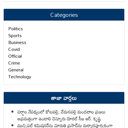
Categories
Politics
Sports
Business
Covid
Official
Crime
General
Technology
తాజా వార్తలు
వర్షాల నేపథ్యంలో కోటపల్లి, వేమనపల్లి మండలాల ప్రజలు
అప్రమత్తంగా ఉండాలి చెన్నూరు రూరల్ సీఐ ఆర్. కృష్ణ
మున్సిపల్ కమిషనర్‌ను మారుతి ప్రసాద్‌ను మర్యాదపూర్వకంగా