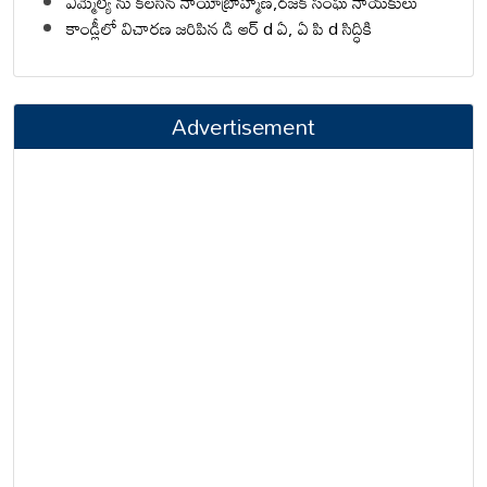
ఎమ్మెల్యే ను కలసిన నాయీబ్రాహ్మణ,రజక సంఘ నాయకులు
కాండ్లీలో విచారణ జరిపిన డి ఆర్ d ఏ, ఏ పి d సిద్ధికి
Advertisement