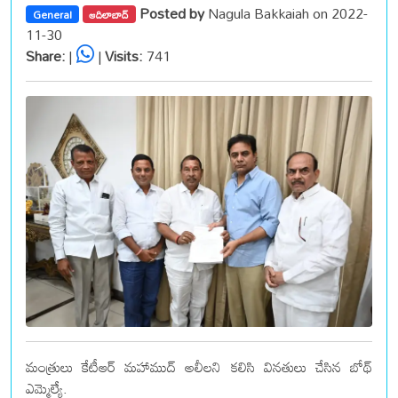
Posted by
Nagula Bakkaiah on 2022-
General
ఆదిలాబాద్
11-30
Share:
|
|
Visits:
741
మంత్రులు కేటీఆర్ మహాముద్ అలీలని కలిసి వినతులు చేసిన బోథ్
ఎమ్మెల్యే.