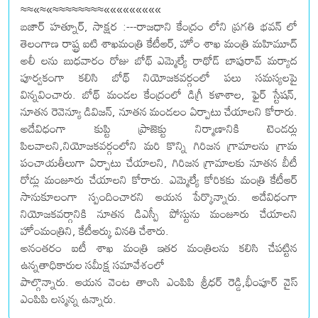
≈≈«≈«≈≈≈≈≈≈≈≈«««««««««
బజార్ హత్నూర్, సాక్షర :---రాజధాని కేంద్రం లోని ప్రగతి భవన్ లో
తెలంగాణ రాష్ట్ర ఐటి శాఖమంత్రి కేటీఆర్, హోం శాఖ మంత్రి మహిమూద్
అలీ లను బుధవారం రోజు బోథ్ ఎమ్మెల్యే రాథోడ్ బాపురావ్ మర్యాద
పూర్వకంగా కలిసి బోథ్ నియోజకవర్గంలో పలు సమస్యలపై
విన్నవించారు. బోథ్ మండల కేంద్రంలో డిగ్రీ కళాశాల, ఫైర్ స్టేషన్,
నూతన రెవెన్యూ డివిజన్, నూతన మండలం ఏర్పాటు చేయాలని కోరారు.
అదేవిధంగా కుప్టి ప్రాజెక్టు నిర్మాణానికి టెండర్లు
పిలవాలని,నియోజకవర్గంలోని మరి కొన్ని గిరిజన గ్రామాలను గ్రామ
పంచాయతీలుగా ఏర్పాటు చేయాలని, గిరిజన గ్రామాలకు నూతన బీటీ
రోడ్లు మంజూరు చేయాలని కోరారు. ఎమ్మెల్యే కోరికకు మంత్రి కేటీఆర్
సానుకూలంగా స్పందించారని ఆయన పేర్కొన్నారు. అదేవిధంగా
నియోజకవర్గానికి నూతన డిఎస్పీ పోస్టును మంజూరు చేయాలని
హోంమంత్రిని, కేటీఆర్కు వినతి చేశారు.
అనంతరం ఐటీ శాఖ మంత్రి ఇతర మంత్రిలను కలిసి చేపట్టిన
ఉన్నతాధికారుల సమీక్ష సమావేశంలో
పాల్గొన్నారు. ఆయన వెంట తాంసి ఎంపిపి శ్రీధర్ రెడ్డి,భీంపూర్ వైస్
ఎంపిపి లస్మన్న ఉన్నారు.