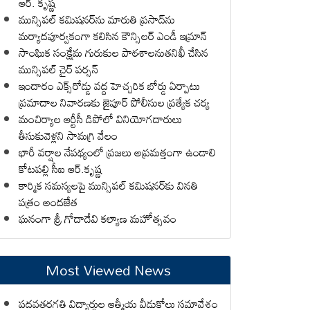
ఆర్. కృష్ణ
మున్సిపల్ కమిషనర్‌ను మారుతి ప్రసాద్‌ను
మర్యాదపూర్వకంగా కలిసిన కౌన్సిలర్ ఎండీ ఇమ్రాన్ ​
సాంఘిక సంక్షేమ గురుకుల పాఠశాలనుతనిఖీ చేసిన
మున్సిపల్ చైర్ పర్సన్
ఇందారం ఎక్స్‌రోడ్డు వద్ద హెచ్చరిక బోర్డు ఏర్పాటు
ప్రమాదాల నివారణకు జైపూర్ పోలీసుల ప్రత్యేక చర్య
మంచిర్యాల ఆర్టీసీ డిపోలో వినియోగదారులు
తీసుకువెళ్లని సామగ్రి వేలం
భారీ వర్షాల నేపథ్యంలో ప్రజలు అప్రమత్తంగా ఉండాలి
కోటపల్లి సీఐ ఆర్.కృష్ణ
కార్మిక సమస్యలపై మున్సిపల్ కమిషనర్‌కు వినతి
పత్రం అందజేత
ఘనంగా శ్రీ గోదాదేవి కల్యాణ మహోత్సవం
Most Viewed News
పదవతరగతి విద్యార్థుల ఆత్మీయ వీడుకోలు సమావేశం