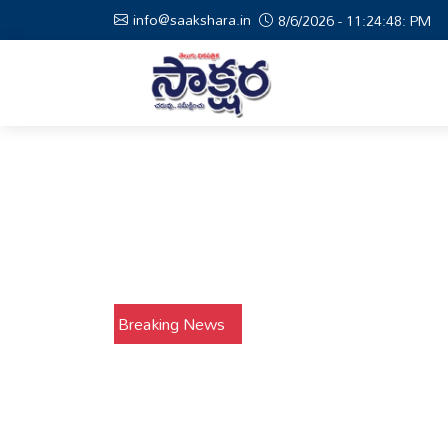
info@saakshara.in
8/6/2026 - 11:24:48: PM
Breaking News