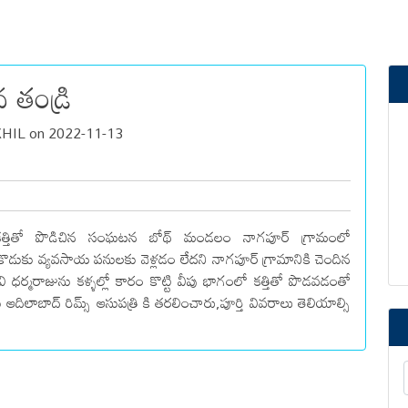
న తండ్రి
IL on 2022-11-13
 కత్తితో పొడిచిన సంఘటన బోథ్ మండలం నాగపూర్ గ్రామంలో
 కొడుకు వ్యవసాయ పనులకు వెళ్లడం లేదని నాగపూర్ గ్రామానికి చెందిన
ావి ధర్మరాజును కళ్ళల్లో కారం కొట్టి వీపు భాగంలో కత్తితో పొడవడంతో
ు ఆదిలాబాద్ రిమ్స్ ఆసుపత్రి కి తరలించారు,పూర్తి వివరాలు తెలియాల్సి