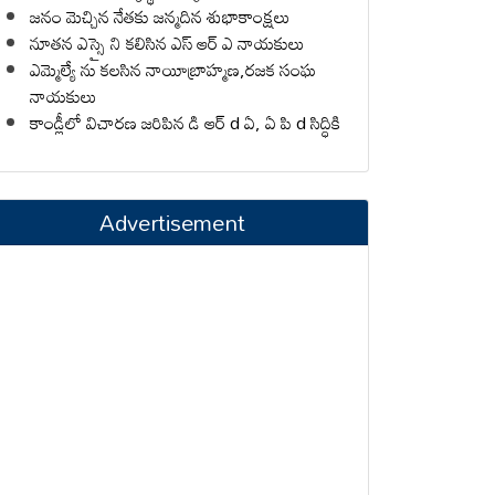
జనం మెచ్చిన నేతకు జన్మదిన శుభాకాంక్షలు
నూతన ఎస్సై ని కలిసిన ఎస్ ఆర్ ఎ నాయకులు
ఎమ్మెల్యే ను కలసిన నాయీబ్రాహ్మణ,రజక సంఘ
నాయకులు
కాండ్లీలో విచారణ జరిపిన డి ఆర్ d ఏ, ఏ పి d సిద్ధికి
Advertisement