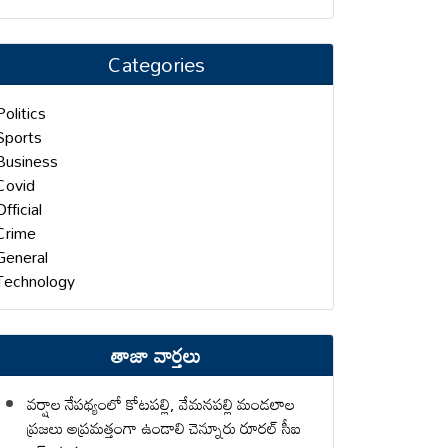
Categories
Politics
Sports
Business
Covid
Official
Crime
General
Technology
తాజా వార్తలు
వర్షాల నేపథ్యంలో కోటపల్లి, వేమనపల్లి మండలాల
ప్రజలు అప్రమత్తంగా ఉండాలి చెన్నూరు రూరల్ సీఐ