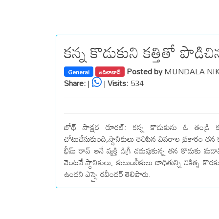
కన్న కొడుకుని కత్తితో పొడిచి
Posted by
MUNDALA NIKH
General
ఆదిలాబాద్
Share:
|
|
Visits:
534
బోథ్ సాక్షర రూరల్: కన్న కొడుకును ఓ తండ్రి
చోటుచేసుకుంది,స్థానికులు తెలిపిన వివరాల ప్రకారం తన
భీమ్ రావ్ అనే వ్యక్తి డిగ్రీ చదువుకున్న తన కొడుకు మడ
వెంటనే స్థానికులు, కుటుంబీకులు బాధితున్ని చికిత్స కొరక
ఉందని ఎస్సై రవీందర్ తెలిపారు.