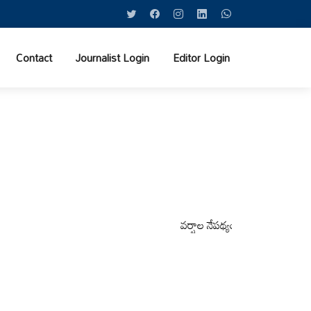
Contact
Journalist Login
Editor Login
వర్షాల నేపథ్యంలో కోటపల్లి, వేమనపల్లి మ