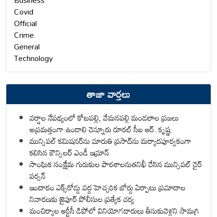
Business
Covid
Official
Crime
General
Technology
తాజా వార్తలు
వర్షాల నేపథ్యంలో కోటపల్లి, వేమనపల్లి మండలాల ప్రజలు
అప్రమత్తంగా ఉండాలి చెన్నూరు రూరల్ సీఐ ఆర్. కృష్ణ
మున్సిపల్ కమిషనర్‌ను మారుతి ప్రసాద్‌ను మర్యాదపూర్వకంగా
కలిసిన కౌన్సిలర్ ఎండీ ఇమ్రాన్ ​
సాంఘిక సంక్షేమ గురుకుల పాఠశాలనుతనిఖీ చేసిన మున్సిపల్ చైర్
పర్సన్
ఇందారం ఎక్స్‌రోడ్డు వద్ద హెచ్చరిక బోర్డు ఏర్పాటు ప్రమాదాల
నివారణకు జైపూర్ పోలీసుల ప్రత్యేక చర్య
మంచిర్యాల ఆర్టీసీ డిపోలో వినియోగదారులు తీసుకువెళ్లని సామగ్రి