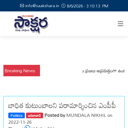
info@saakshara.in
8/6/2026 - 3:10:14: PM
వర్షాల నేపథ్యంలో కోటపల్లి, వేమనపల్లి మండలాల ప్రజలు అప్రమత్తంగా ఉండాలి చెన్
Breaking News
బాధిత కుటుంబాలని పరామార్శించిన ఎంపీపీ
Posted by
MUNDALA NIKHIL on
Politics
ఆదిలాబాద్
2022-11-26