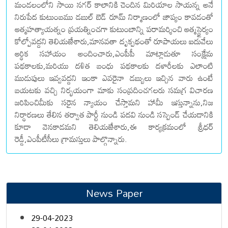
మండలంలోని సాయి నగర్ కాలానికి చెందిన మిరియాల సాయన్న అనే
నిరుపేద కుటుంబము డబుల్ బెడ్ రూమ్ నిర్మాణంలో జాప్యం కావడంతో
ఆత్మహత్యాయత్నం ప్రయత్నించగా కుటుంబాన్ని పరామర్శించి ఆత్మస్థైర్యం
కోల్పోవద్దని తెలియజేశారు,మానవతా దృక్పథంతో రూపాయలు ఐదువేలు
ఆర్థిక సహాయం అందించారు,ఎంపీపీ మాట్లాడుతూ సంక్షేమ
పథకాలకు,మరియు దళిత బంధు పథకాలకు దళారీలకు ఎలాంటి
ముడుపులు ఇవ్వవద్దని ఇంకా ఎవరైనా డబ్బులు ఇచ్చిన వారు ఉంటే
బయటకు వచ్చి నిర్భయంగా మాకు సంప్రదించగలరు సమగ్ర విచారణ
జరిపించిమీకు సరైన న్యాయం చేస్తామని హామీ ఇస్తున్నాను,నిజ
నిర్ధారణలు తేలిన తర్వాత పార్టీ నుండి పదవి నుండి సస్పెండ్ చేయడానికి
కూడా వెనకాడమని తెలియజేశారు,ఈ కార్యక్రమంలో శ్రీధర్
రెడ్డీ,ఎంపీటీసీలు గ్రామస్తులు పాల్గొన్నారు.
News Paper
29-04-2023