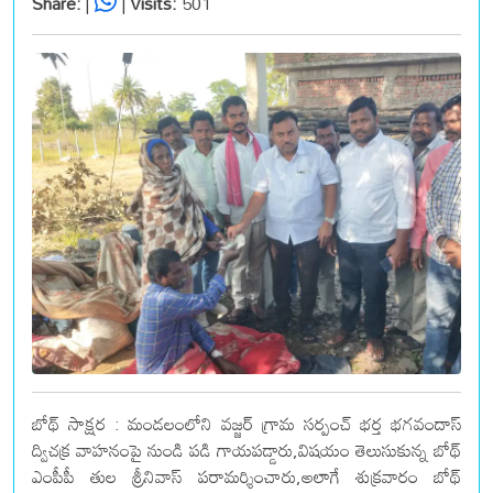
Share:
|
|
Visits:
501
బోథ్ సాక్షర : మండలంలోని వజ్జర్ గ్రామ సర్పంచ్ భర్త భగవందాస్
ద్విచక్ర వాహనంపై నుండి పడి గాయపడ్డారు,విషయం తెలుసుకున్న బోథ్
ఎంపీపీ తుల శ్రీనివాస్ పరామర్శించారు,అలాగే శుక్రవారం బోథ్