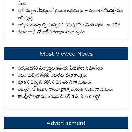
వేలం
భారీ వర్షాల నేపథ్యంలో ప్రజలు అప్రమత్తంగా ఉండాలి కోటపల్లి సీఐ
ఆర్.కృష్ణ
కార్మిక సమస్యలపై మున్సిపల్ కమిషనర్‌కు వినతి పత్రం అందజేత
ఘనంగా శ్రీ గోదాదేవి కల్యాణ మహోత్సవం
Most Viewed News
పదవతరగతి విద్యార్థుల ఆత్మీయ వీడుకోలు సమావేశం
జనం మెచ్చిన నేతకు జన్మదిన శుభాకాంక్షలు
నూతన ఎస్సై ని కలిసిన ఎస్ ఆర్ ఎ నాయకులు
ఎమ్మెల్యే ను కలసిన నాయీబ్రాహ్మణ,రజక సంఘ నాయకులు
కాండ్లీలో విచారణ జరిపిన డి ఆర్ d ఏ, ఏ పి d సిద్ధికి
Advertisement