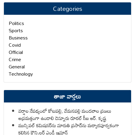
Categories
Politics
Sports
Business
Covid
Official
Crime
General
Technology
తాజా వార్తలు
వర్షాల నేపథ్యంలో కోటపల్లి, వేమనపల్లి మండలాల ప్రజలు
అప్రమత్తంగా ఉండాలి చెన్నూరు రూరల్ సీఐ ఆర్. కృష్ణ
మున్సిపల్ కమిషనర్‌ను మారుతి ప్రసాద్‌ను మర్యాదపూర్వకంగా
కలిసిన కౌన్సిలర్ ఎండీ ఇమ్రాన్ ​