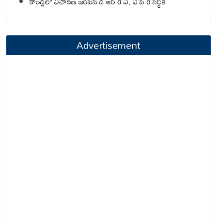
కాండ్లీలో విచారణ జరిపిన డి ఆర్ d ఏ, ఏ పి d సిద్ధికి
Advertisement