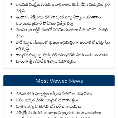
సాంఘిక సంక్షేమ గురుకుల పాఠశాలనుతనిఖీ చేసిన మున్సిపల్ చైర్
పర్సన్
ఇందారం ఎక్స్‌రోడ్డు వద్ద హెచ్చరిక బోర్డు ఏర్పాటు ప్రమాదాల
నివారణకు జైపూర్ పోలీసుల ప్రత్యేక చర్య
మంచిర్యాల ఆర్టీసీ డిపోలో వినియోగదారులు తీసుకువెళ్లని సామగ్రి
వేలం
భారీ వర్షాల నేపథ్యంలో ప్రజలు అప్రమత్తంగా ఉండాలి కోటపల్లి సీఐ
ఆర్.కృష్ణ
కార్మిక సమస్యలపై మున్సిపల్ కమిషనర్‌కు వినతి పత్రం అందజేత
ఘనంగా శ్రీ గోదాదేవి కల్యాణ మహోత్సవం
Most Viewed News
పదవతరగతి విద్యార్థుల ఆత్మీయ వీడుకోలు సమావేశం
జనం మెచ్చిన నేతకు జన్మదిన శుభాకాంక్షలు
నూతన ఎస్సై ని కలిసిన ఎస్ ఆర్ ఎ నాయకులు
ఎమ్మెల్యే ను కలసిన నాయీబ్రాహ్మణ,రజక సంఘ నాయకులు