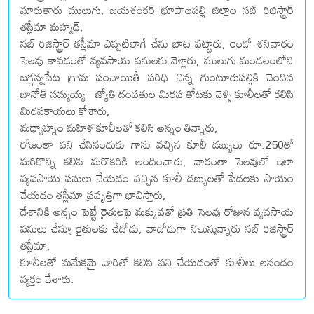
మారుతారు ములుగు, జయశంకర్ భూపాలపల్లి జిల్లాల సబ్ రిజిస్ట్రార్
తస్లీమా మహ్మద్,
సబ్ రిజిస్ట్రార్ తస్లీమా ఎప్పటిలాగే చేను బాట పట్టారు, రెండో శనివారం
సెలవు కావడంతో వ్యవసాయ పనులకు వెళ్లారు, ములుగు మండలంలోని
జగ్గన్నపేట గ్రామ పంచాయితీ పరిధి చిన్న గుంటూరుపల్లికి చెందిన
బానోత్ సమ్మయ్య - జ్యోతి దంపతుల మిరప తోటకు వెళ్ళి కూలీలతో కలిసి
మిరపకాయలు కోశారు,
మధ్యాహ్నం మహిళ కూలీలతో కలిసి అన్నం తిన్నారు,
రోజంతా పని చేసినందుకు గాను వచ్చిన కూలీ డబ్బులు రూ.250తో
మరికొన్ని కలిపి మరొకరికి అందించారు, వారంతా సెలవులో ఇలా
వ్యవసాయ పనులు చేయడం వచ్చిన కూలీ డబ్బులతో పేదలకు సాయం
చేయడం తస్లీమా ప్రవృత్తిగా భావిస్తారు,
దేశానికి అన్నం పెట్టే రైతులపై మక్కువతో ప్రతి సెలవు రోజున వ్యవసాయ
పనులు చేస్తూ రైతులకు చేదోడు, వాదోడుగా నిలుస్తున్నారు సబ్ రిజిస్ట్రార్
తస్లీమా,
కూలీలతో మమేకమై వారితో కలిసి పని చేయడంతో కూలీలు ఆనందం
వ్యక్తం చేశారు.