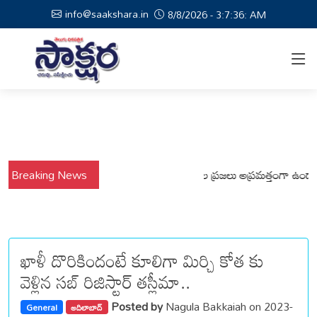
info@saakshara.in
8/8/2026 - 3:7:37: AM
వర్షాల నేపథ్యంలో కోటపల్లి, వేమనపల్లి మండలాల ప్రజలు అప్రమత్తంగా ఉండాలి చెన
Breaking News
ఖాళీ దొరికిందంటే కూలిగా మిర్చి కోత కు
వెళ్లిన సబ్ రిజిస్టార్ తస్లీమా..
Posted by
Nagula Bakkaiah on 2023-
General
ఆదిలాబాద్