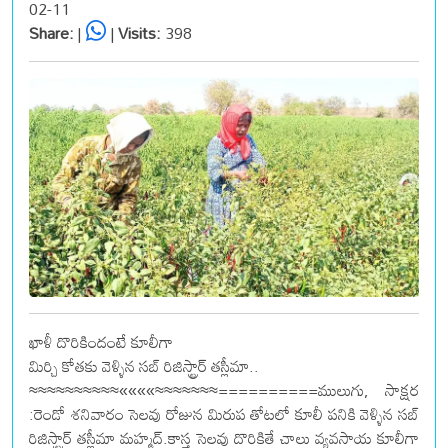
02-11
Share:
|
|
Visits:
398
ఖాళీ దొరికిందంటే కూలీగా
మిర్చి కోతకు వెళ్ళిన సబ్ రిజిస్ట్రార్ తస్లీమా..
≈≈≈≈≈≈≈≈≈≈««««≈≈≈≈≈≈≈==========ములుగు, సాక్షర
:రెండో శనివారం సెలవు రోజున మిరుప తోటలో కూలీ పనికి వెళ్ళిన సబ్
రిజిస్ట్రార్ తస్లీమా మహ్మద్.కాస్త సెలవు దొరికితే చాలు వ్యవసాయ కూలీగా