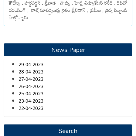
కౌటీల్య , హర్షవర్ధన్ , శ్రీవాణి , సౌమ్య , హెల్త్ ఎడ్యూకేటర్ రశీద్ , డిపివో
ధరంసింగ్ , హెల్త్ సూపర్వైజర్లు నైతం శ్రీనివాస్ , ప్రమీల , వైద్య సిబ్బంది
పాల్గోన్నారు .
News Paper
29-04-2023
28-04-2023
27-04-2023
26-04-2023
25-04-2023
23-04-2023
22-04-2023
Search