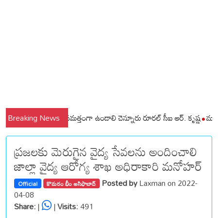
ి మండలాల ప్రజలు అప్రమత్తంగా ఉండాలి చెన్నూరు రూరల్ సీఐ ఆర్. కృష్ణ
Breaking News
మున్సిపల
ప్రజలకు మెరుగైన వైద్య సేవలను అందించాలి
జాల్లా వైద్య ఆరోగ్య శాఖ అధిరాకారి మనోహర్
Posted by
Laxman on 2022-
Official
కొమరం భీం అసిఫాబాద్
04-08
Share:
|
|
Visits:
491