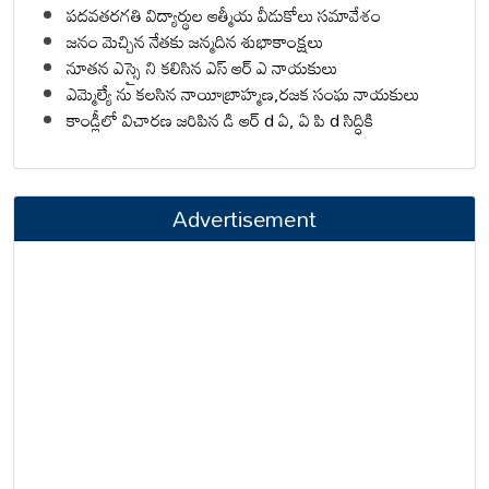
పదవతరగతి విద్యార్థుల ఆత్మీయ వీడుకోలు సమావేశం
జనం మెచ్చిన నేతకు జన్మదిన శుభాకాంక్షలు
నూతన ఎస్సై ని కలిసిన ఎస్ ఆర్ ఎ నాయకులు
ఎమ్మెల్యే ను కలసిన నాయీబ్రాహ్మణ,రజక సంఘ నాయకులు
కాండ్లీలో విచారణ జరిపిన డి ఆర్ d ఏ, ఏ పి d సిద్ధికి
Advertisement