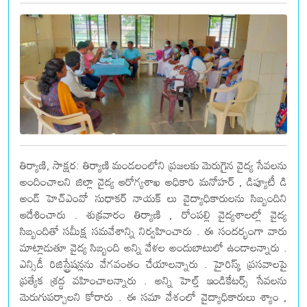
తిర్యాణి, సాక్షర: తిర్యాణి మండలంలోని ప్రజలకు మెరుగైన వైద్య సేవలను
అందించాలని జిల్లా వైద్య ఆరోగ్యశాఖ అధికారి మనోహర్ , డిప్యూటీ డి
అండ్ హెచ్ఎంవో సుధాకర్ నాయక్ లు వైద్యాధికారులను సిబ్బందిని
ఆదేశించారు . శుక్రవారం తిర్యాణి , రోంపల్లి వైద్యశాలల్లో వైద్య
సిబ్బందితో సమీక్ష సమవేశాన్ని నిర్వహించారు . ఈ సందర్భంగా వారు
మాట్లాడుతూ వైద్య సిబ్బంది అన్ని వేళల అందుబాటులో ఉండాలన్నారు .
ఎన్సిడీ రిజిస్ట్రేషన్లను వేగవంతం చేయాలన్నారు . హైరిస్క్ ప్రసవాలపై
ప్రత్యేక శ్రద్ధ వహించాలన్నారు . అన్ని హెల్త్ ఇండికేటర్స్ సేవలను
మెరుగుపర్చాలని కోరారు . ఈ సమా వేశంలో వైద్యాధికారులు శ్యాం ,