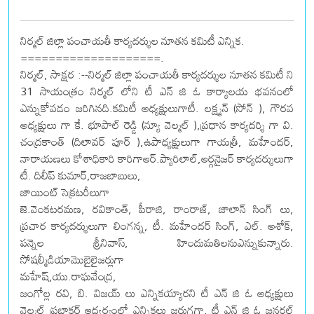
నిర్మల్ జిల్లా పంచాయతీ కార్యదర్శుల నూతన కమిటీ ఎన్నిక.
====================.
నిర్మల్, సాక్షర :--నిర్మల్ జిల్లా పంచాయతీ కార్యదర్శుల నూతన కమిటీ ని
31 సాయంత్రం నిర్మల్ లోని టీ ఎన్ జి ఓ కార్యాలయ భవనంలో
ఎన్నుకోవడం జరిగినది.కమిటీ అధ్యక్షులుగాటీ. లక్ష్మన్ (సోన్ ), గౌరవ
అధ్యక్షులు గా కే. భూపాల్ రెడ్డి (న్యూ వెల్మల్ ),ప్రధాన కార్యదర్శి గా వి.
చంద్రకాంత్ (దిలావర్ పూర్ ),ఉపాధ్యక్షులుగా గాయత్రీ, మహేందర్,
నారాయణలు కోశాధికారి కారిగాఆర్.ప్యారిలాల్,ఆర్గనైజర్ కార్యదర్శులుగా
టీ. దిలీప్ కుమార్,రాజబాబులు,
జాయింట్ సెక్రటరీలుగా
జె.వెంకటరమణ, రవికాంత్, పీరాజి, రాంరాజ్, జాలాన్ సింగ్ లు,
ప్రచార కార్యదర్శులుగా లింగన్న, టీ. మహేందర్ సింగ్, ఎల్. అశోక్,
పన్నెల శ్రీనివాస్, హిందుమతిలనుఎన్నుకున్నారు.
సోషల్మీడియామొబైలైజర్లుగా
మహేష్,యు.రాఘవేంద్ర,
జంగోల్ల రవి, బి. విజయ్ లు ఎన్నికయ్యారని టీ ఎన్ జి ఓ అధ్యక్షులు
వెల్మల్ ప్రభాకర్ ఆధ్వర్యంలో ఎన్నికలు జరుగగా, టీ ఎన్ జి ఓ జనరల్