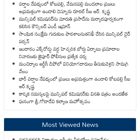
వర్షాల నేపథ్యంలో కోటపల్లి, వేమనపల్లి మండలాల ప్రజలు
అప్రమత్తంగా ఉండాలి చెన్నూరు రూరల్ సీఐ ఆర్. కృష్ణ
మున్సిపల్ కమిషనర్‌ను మారుతి ప్రసాద్‌ను మర్యాదపూర్వకంగా
కలిసిన కౌన్సిలర్ ఎండీ ఇమ్రాన్ ​
సాంఘిక సంక్షేమ గురుకుల పాఠశాలనుతనిఖీ చేసిన మున్సిపల్ చైర్
పర్సన్
ఇందారం ఎక్స్‌రోడ్డు వద్ద హెచ్చరిక బోర్డు ఏర్పాటు ప్రమాదాల
నివారణకు జైపూర్ పోలీసుల ప్రత్యేక చర్య
మంచిర్యాల ఆర్టీసీ డిపోలో వినియోగదారులు తీసుకువెళ్లని సామగ్రి
వేలం
భారీ వర్షాల నేపథ్యంలో ప్రజలు అప్రమత్తంగా ఉండాలి కోటపల్లి సీఐ
ఆర్.కృష్ణ
కార్మిక సమస్యలపై మున్సిపల్ కమిషనర్‌కు వినతి పత్రం అందజేత
ఘనంగా శ్రీ గోదాదేవి కల్యాణ మహోత్సవం
Most Viewed News
పదవతరగతి విద్యార్థుల ఆత్మీయ వీడుకోలు సమావేశం