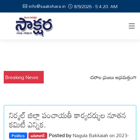
info@saakshara.in
8/9/2026 - 5:4:21: AM
Breaking News
వర్షాల నేపథ్యంలో కోటపల్లి, వేమనపల్లి మండలాల ప్రజలు అప్రమత్తంగా ఉండాలి
నిర్మల్ జిల్లా పంచాయతీ కార్యదర్శుల నూతన
కమిటీ ఎన్నిక.
Posted by
Nagula Bakkaiah on 2023-
Politics
ఆదిలాబాద్