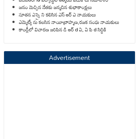
జనం మెచ్చిన నేతకు జన్మదిన శుభాకాంక్షలు
నూతన ఎస్సై ని కలిసిన ఎస్ ఆర్ ఎ నాయకులు
ఎమ్మెల్యే ను కలసిన నాయీబ్రాహ్మణ,రజక సంఘ నాయకులు
కాండ్లీలో విచారణ జరిపిన డి ఆర్ d ఏ, ఏ పి d సిద్ధికి
Advertisement