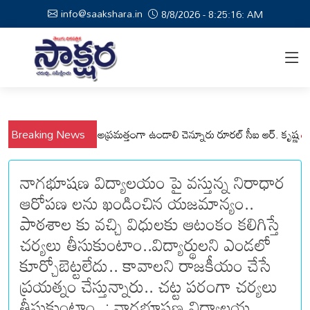
info@saakshara.in
8/8/2026 - 8:25:16: AM
ల్లి మండలాల ప్రజలు అప్రమత్తంగా ఉండాలి చెన్నూరు రూరల్ సీఐ ఆర్. కృష్ణ
Breaking News
మున్స
నాగభూషణ విద్యాలయం పై వస్తున్న నిరాధార
ఆరోపణ లను ఖండించిన యజమాన్యం..
పాఠశాల కు వచ్చి విధులకు ఆటంకం కలిగిస్తే
చర్యలు తీసుకుంటాం..విద్యార్థులని ఎండలో
కూర్చోబెట్టలేదు.. కావాలని రాజకీయం చేసే
ప్రయత్నం చేస్తున్నారు.. చట్ట పరంగా చర్యలు
తీసుకుంటాం..: నాగభూషణ విద్యాలయ