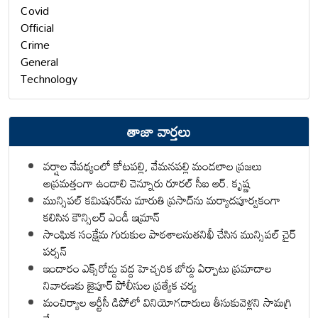
Covid
Official
Crime
General
Technology
తాజా వార్తలు
వర్షాల నేపథ్యంలో కోటపల్లి, వేమనపల్లి మండలాల ప్రజలు
అప్రమత్తంగా ఉండాలి చెన్నూరు రూరల్ సీఐ ఆర్. కృష్ణ
మున్సిపల్ కమిషనర్‌ను మారుతి ప్రసాద్‌ను మర్యాదపూర్వకంగా
కలిసిన కౌన్సిలర్ ఎండీ ఇమ్రాన్ ​
సాంఘిక సంక్షేమ గురుకుల పాఠశాలనుతనిఖీ చేసిన మున్సిపల్ చైర్
పర్సన్
ఇందారం ఎక్స్‌రోడ్డు వద్ద హెచ్చరిక బోర్డు ఏర్పాటు ప్రమాదాల
నివారణకు జైపూర్ పోలీసుల ప్రత్యేక చర్య
మంచిర్యాల ఆర్టీసీ డిపోలో వినియోగదారులు తీసుకువెళ్లని సామగ్రి