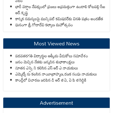
వేలం
భారీ వర్షాల నేపథ్యంలో ప్రజలు అప్రమత్తంగా ఉండాలి కోటపల్లి సీఐ
ఆర్.కృష్ణ
కార్మిక సమస్యలపై మున్సిపల్ కమిషనర్‌కు వినతి పత్రం అందజేత
ఘనంగా శ్రీ గోదాదేవి కల్యాణ మహోత్సవం
Most Viewed News
పదవతరగతి విద్యార్థుల ఆత్మీయ వీడుకోలు సమావేశం
జనం మెచ్చిన నేతకు జన్మదిన శుభాకాంక్షలు
నూతన ఎస్సై ని కలిసిన ఎస్ ఆర్ ఎ నాయకులు
ఎమ్మెల్యే ను కలసిన నాయీబ్రాహ్మణ,రజక సంఘ నాయకులు
కాండ్లీలో విచారణ జరిపిన డి ఆర్ d ఏ, ఏ పి d సిద్ధికి
Advertisement