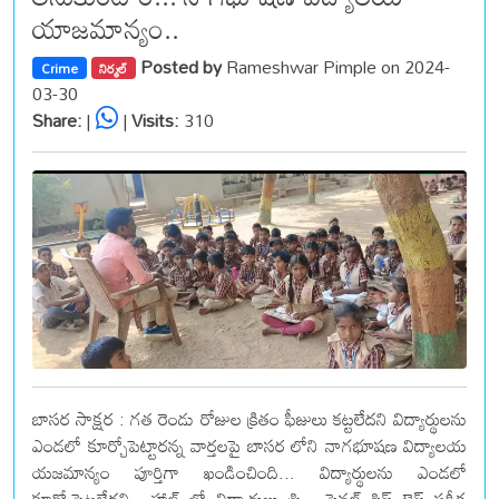
యాజమాన్యం..
Posted by
Rameshwar Pimple on 2024-
Crime
నిర్మల్
03-30
Share:
|
|
Visits:
310
బాసర సాక్షర : గత రెండు రోజుల క్రితం ఫీజులు కట్టలేదని విద్యార్థులను
ఎండలో కూర్చోపెట్టారన్న వార్తలపై బాసర లోని నాగభూషణ విద్యాలయ
యజమాన్యం పూర్తిగా ఖండించింది... విద్యార్థులను ఎండలో