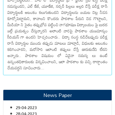
కూర్చోపెట్టలేదని.. హాల్ లో విద్యార్థులు ప్రి - ఫైనల్ స్లిప్ టెస్ట్ పరీక్ష
నడుస్తుందని, ఎల్ కేజీ, యూకేజి, నర్సరీ పిల్లలు అల్లరి చేస్తే పరీక్ష రాసే
విద్యార్థులకి ఆటంకం కలుగుతుందని విద్యార్థులను బయట చెట్ల నీడన
కూర్చోపెట్టామని, కావాలని కొందరు పాఠశాల పేరుని చెడ గొట్టాలని,
మీడియా ని సైతం తప్పుడ్రోవ పట్టించి నాగభూషణ విద్యాలయం పై బురద
జల్లే ప్రయత్నం చేస్తున్నారని అలాంటి వారిపై పాఠశాల యజమాన్యం
సీరియస్ గా ఉందని హెచ్చరించారు.. విద్యా సంస్థ నడిచేటప్పుడు పరీక్ష
రాసే విద్యార్థుల ముందు తప్పుడు మాటలు మాట్లాడి, విధులకు ఆటంకం
కలిగించారని, మరోసారి ఇలాంటి తప్పులు చేస్తే ఊరుకునేది లేదని
అన్నారు.. పాఠశాల విషయం లో ఏవైనా సమస్య లు ఉంటే
ఉన్నంతధికారులకు విన్నవించాలని, ఇలా పాఠశాల కు వచ్చి రాద్దాంతం
చేయవద్దని సూచించారు...
News Paper
29-04-2023
28-04-2023