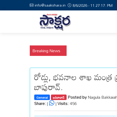
info@saakshara.in
8/6/2026 - 11:27:18: PM
Breaking News
రోడ్లు, భవనాల శాఖ మంత్ర ప్రశ
బాపురావ్.
Posted by
Nagula Bakkaia
General
ఆదిలాబాద్
Share:
|
|
Visits:
456