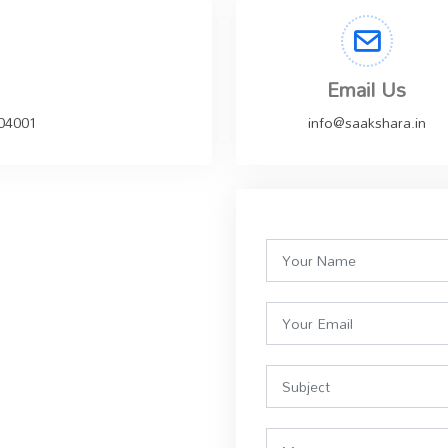
Email Us
504001
info@saakshara.in