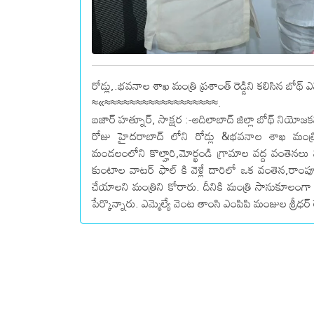
రోడ్లు,.భవనాల శాఖ మంత్రి ప్రశాంత్ రెడ్డిని కలిసిన బోథ్ ఎమ
≈«≈≈≈≈≈≈≈≈≈≈≈≈≈≈≈≈≈≈.
బజార్ హత్నూర్, సాక్షర :-ఆదిలాబాద్ జిల్లా బోథ్ నియోజ
రోజు హైదరాబాద్ లోని రోడ్లు &భవనాల శాఖ మంత్రి వ
మండలంలోని కొల్హారి,మోర్ఖండి గ్రామాల వద్ద వంతెన
కుంటాల వాటర్ ఫాల్ కి వెళ్లే దారిలో ఒక వంతెన,రాంప
చేయాలని మంత్రిని కోరారు. దీనికి మంత్రి సానుకూలంగా స
పేర్కొన్నారు. ఎమ్మెల్యే వెంట తాంసి ఎంపిపి మంజుల శ్రీధర్ ర