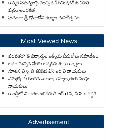
కార్మిక సమస్యలపై మున్సిపల్ కమిషనర్‌కు వినతి
పత్రం అందజేత
ఘనంగా శ్రీ గోదాదేవి కల్యాణ మహోత్సవం
Most Viewed News
పదవతరగతి విద్యార్థుల ఆత్మీయ వీడుకోలు సమావేశం
జనం మెచ్చిన నేతకు జన్మదిన శుభాకాంక్షలు
నూతన ఎస్సై ని కలిసిన ఎస్ ఆర్ ఎ నాయకులు
ఎమ్మెల్యే ను కలసిన నాయీబ్రాహ్మణ,రజక సంఘ
నాయకులు
కాండ్లీలో విచారణ జరిపిన డి ఆర్ d ఏ, ఏ పి d సిద్ధికి
Advertisement