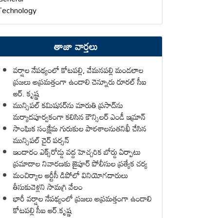
Technology
తాజా వార్తలు
వర్షాల నేపథ్యంలో కోటపల్లి, వేమనపల్లి మండలాల
ప్రజలు అప్రమత్తంగా ఉండాలి చెన్నూరు రూరల్ సీఐ
ఆర్. కృష్ణ
మున్సిపల్ కమిషనర్‌ను మారుతి ప్రసాద్‌ను
మర్యాదపూర్వకంగా కలిసిన కౌన్సిలర్ ఎండీ ఇమ్రాన్ ​
సాంఘిక సంక్షేమ గురుకుల పాఠశాలనుతనిఖీ చేసిన
మున్సిపల్ చైర్ పర్సన్
ఇందారం ఎక్స్‌రోడ్డు వద్ద హెచ్చరిక బోర్డు ఏర్పాటు
ప్రమాదాల నివారణకు జైపూర్ పోలీసుల ప్రత్యేక చర్య
మంచిర్యాల ఆర్టీసీ డిపోలో వినియోగదారులు
తీసుకువెళ్లని సామగ్రి వేలం
భారీ వర్షాల నేపథ్యంలో ప్రజలు అప్రమత్తంగా ఉండాలి
కోటపల్లి సీఐ ఆర్.కృష్ణ