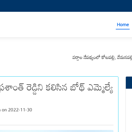
Home
వర్షాల నేపథ్యంలో కోటపల్లి, వేమనపల్లి మండల
ాంత్ రెడ్డిని కలిసిన బోథ్ ఎమ్మెల్యే
h on 2022-11-30