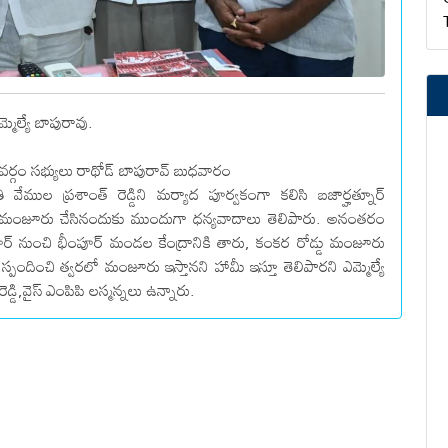
్మెల్యే బాపురావు.
కవర్గం సభ్యులు రాథోడ్ బాపురావ్ బుధవారం
ేముల ప్రశాంత్ రెడ్డిని మర్యాద పూర్వకంగా కలిసి బజార్హత్నూర్
లు మంజూరు చేసినందుకు ముందుగా ధన్యవాదాలు తెలిపారు. అనంతరం
ూర్ నుంచి భీంపూర్ మండల కేంద్రానికి తారు, కంకర రోడ్డు మంజూరు
్పందించి త్వరలో మంజూరు ఇస్తానని హామీ ఇస్తూ తెలిపారని ఎమ్మెల్యే
ెడ్డి,వైస్ ఎంపిపి లస్మన్నలు ఉన్నారు.